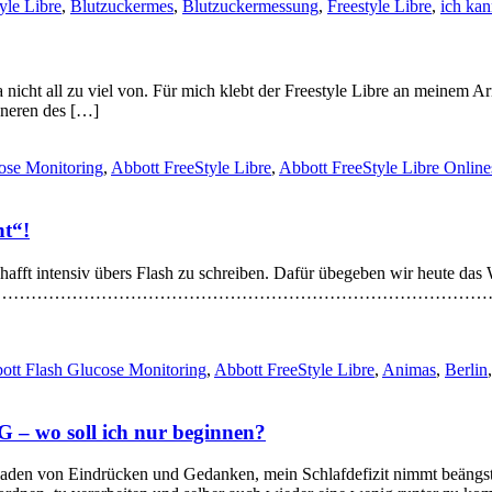
yle Libre
,
Blutzuckermes
,
Blutzuckermessung
,
Freestyle Libre
,
ich kan
da nicht all zu viel von. Für mich klebt der Freestyle Libre an meinem Ar
nneren des […]
ose Monitoring
,
Abbott FreeStyle Libre
,
Abbott FreeStyle Libre Onlin
ht“!
hafft intensiv übers Flash zu schreiben. Dafür übegeben wir heute das
führlich. Los gehts… ……………………………………………………………………
ott Flash Glucose Monitoring
,
Abbott FreeStyle Libre
,
Animas
,
Berlin
– wo soll ich nur beginnen?
den von Eindrücken und Gedanken, mein Schlafdefizit nimmt beängst