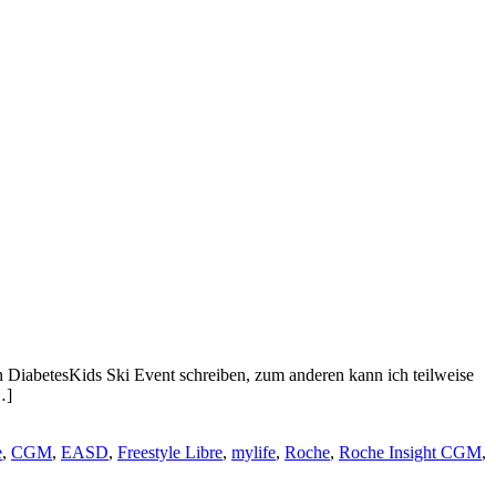
len DiabetesKids Ski Event schreiben, zum anderen kann ich teilweise
…]
e
,
CGM
,
EASD
,
Freestyle Libre
,
mylife
,
Roche
,
Roche Insight CGM
,