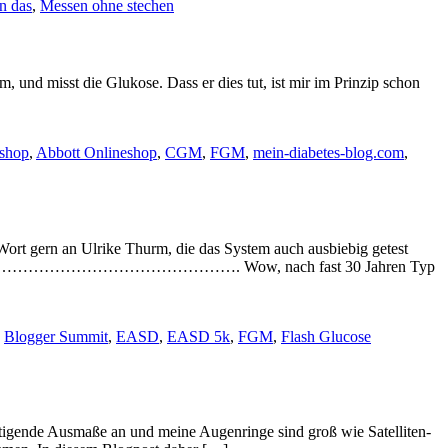
n das
,
Messen ohne stechen
m, und misst die Glukose. Dass er dies tut, ist mir im Prinzip schon
eshop
,
Abbott Onlineshop
,
CGM
,
FGM
,
mein-diabetes-blog.com
,
 Wort gern an Ulrike Thurm, die das System auch ausbiebig getest
……………………………………………. Wow, nach fast 30 Jahren Typ
,
Blogger Summit
,
EASD
,
EASD 5k
,
FGM
,
Flash Glucose
igende Ausmaße an und meine Augenringe sind groß wie Satelliten-