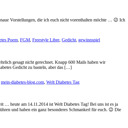
naue Vorstellungen, die ich euch nicht vorenthalten möchte … 😉 Ich
etes Poem
,
FGM
,
Freestyle Libre
,
Gedicht
,
gewinnspiel
ehrlich gesagt nicht gerechnet. Knapp 600 Mails haben wir
betes Gedicht zu basteln, aber das […]
,
mein-diabetes-blog.com
,
Welt Diabetes Tag
2014 ist Welt Diabetes Tag! Bei uns ist es ja
rtführen und haben ein ganz besonderes Schmankerl für euch. 😉 Die