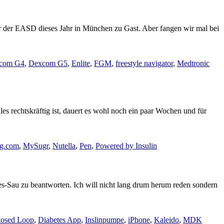
 der EASD dieses Jahr in München zu Gast. Aber fangen wir mal bei
com G4
,
Dexcom G5
,
Enlite
,
FGM
,
freestyle navigator
,
Medtronic
es rechtskräftig ist, dauert es wohl noch ein paar Wochen und für
og.com
,
MySugr
,
Nutella
,
Pen
,
Powered by Insulin
es-Sau zu beantworten. Ich will nicht lang drum herum reden sondern
losed Loop
,
Diabetes App
,
Inslinpumpe
,
iPhone
,
Kaleido
,
MDK