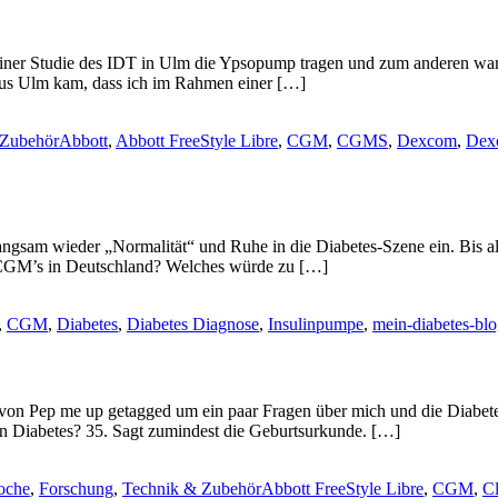
iner Studie des IDT in Ulm die Ypsopump tragen und zum anderen war
aus Ulm kam, dass ich im Rahmen einer […]
 Zubehör
Abbott
,
Abbott FreeStyle Libre
,
CGM
,
CGMS
,
Dexcom
,
Dex
ngsam wieder „Normalität“ und Ruhe in die Diabetes-Szene ein. Bis all
für CGM’s in Deutschland? Welches würde zu […]
,
CGM
,
Diabetes
,
Diabetes Diagnose
,
Insulinpumpe
,
mein-diabetes-bl
i von Pep me up getagged um ein paar Fragen über mich und die Diabet
hon Diabetes? 35. Sagt zumindest die Geburtsurkunde. […]
oche
,
Forschung
,
Technik & Zubehör
Abbott FreeStyle Libre
,
CGM
,
C