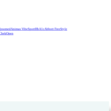
Ypsomed
Animas Vibe
Sport
HbA1c
Abbott FreeStyle
Chek
Open