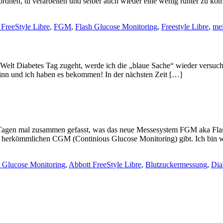
 ordnen, tu verarbeiten und selber auch wieder eine wenig runter zu k
 FreeStyle Libre
,
FGM
,
Flash Glucose Monitoring
,
Freestyle Libre
,
mei
en Welt Diabetes Tag zugeht, werde ich die „blaue Sache“ wieder versu
Finn und ich haben es bekommen! In der nächsten Zeit […]
 Tagen mal zusammen gefasst, was das neue Messesystem FGM aka Flash
m herkömmlichen CGM (Continious Glucose Monitoring) gibt. Ich bin w
h Glucose Monitoring
,
Abbott FreeStyle Libre
,
Blutzuckermessung
,
Dia