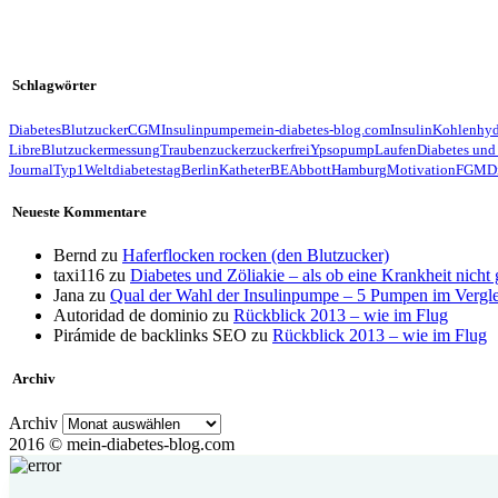
Schlagwörter
Diabetes
Blutzucker
CGM
Insulinpumpe
mein-diabetes-blog.com
Insulin
Kohlenhyd
Libre
Blutzuckermessung
Traubenzucker
zuckerfrei
Ypsopump
Laufen
Diabetes und
Journal
Typ1
Weltdiabetestag
Berlin
Katheter
BE
Abbott
Hamburg
Motivation
FGM
D
Neueste Kommentare
Bernd
zu
Haferflocken rocken (den Blutzucker)
taxi116
zu
Diabetes und Zöliakie – als ob eine Krankheit nicht
Jana
zu
Qual der Wahl der Insulinpumpe – 5 Pumpen im Vergl
Autoridad de dominio
zu
Rückblick 2013 – wie im Flug
Pirámide de backlinks SEO
zu
Rückblick 2013 – wie im Flug
Archiv
Archiv
2016 © mein-diabetes-blog.com