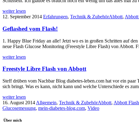
Schüsseln. Ich glaube es braucht noch ein wenig um das alles mal zu
weiter lesen
12. September 2014
Erfahrungen
,
Technik & Zubehör
Abbott
,
Abbott
Geflashed vom Flash!
1. Happy Blue Friday an alle! Jetzt wo es in großen Schritten auf d
neue Flash Glucose Monitoring (Freestyle Libre Flash) von Abbott. 
weiter lesen
Freestyle Libre Flash von Abbott
Steff drüben vom Nachbar Blog diabetes-leben.com hat vor ein paar
sich bringt. Was es kann, nicht kann und welche Unterschiede es zu
weiter lesen
16. August 2014
Allgemein
,
Technik & Zubehör
Abbott
,
Abbott Flas
Glucosemessung
,
mein-diabetes-blog.com
,
Video
Über mich