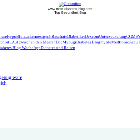
www.mein-diabetes-blog.com
Top Gesundheit Blog
rate
Hypo
Blutzuckermessgerät
Basalrate
Diabetiker
Dexcom
Unterzuckerung
CGMS
 Sport
LAuf zwischen den Meeren
Doc
MySugr
Diabetes Blog
mylife
Medtronic
Accu 
iabetes Blog Woche
App
Diabetes und Reisen
 genug wäre
eich