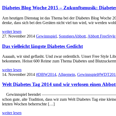
Diabetes Blog Woche 2015 – Zukunftsmusik: Diabete
Am heutigen Dienstag ist das Thema bei der Diabetes Blog Woche 201
denke, dass sich bei den Geräten nicht viel tun wird, wir werden 
weiter lesen
27. November 2014
Gewinnspiel
,
Sonstiges
Abbott
,
Abbott FreeStyle
Das vielleicht längste Diabetes Gedicht
Aaaaah, wir sind geflasht. Und zwar ordentlich. Unser Free Style Li
bekommen. Heisst 600 Reime zum Thema Diabetes und Blutzuckermessen
weiter lesen
14. November 2014
#DBW2014
,
Allgemein
,
Gewinnspiel
#WDT201
Welt Diabetes Tag 2014 und wir verlosen einen Abbott
Gewinnspiel beendet ———————————————————————————
schon gute, alte Tradition, dass wir zum Welt Diabetes Tag eine klei
letzten Wochen beherrschte […]
weiter lesen