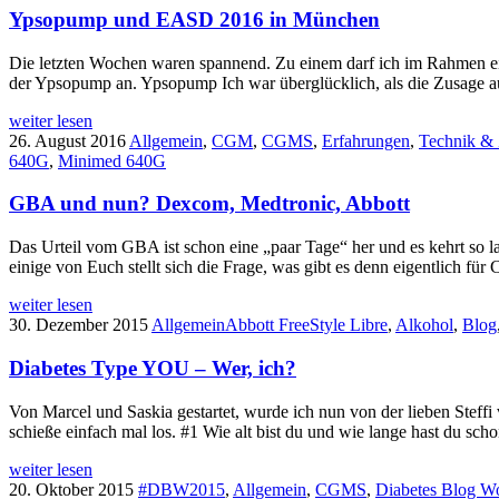
Ypsopump und EASD 2016 in München
Die letzten Wochen waren spannend. Zu einem darf ich im Rahmen e
der Ypsopump an. Ypsopump Ich war überglücklich, als die Zusage 
weiter lesen
26. August 2016
Allgemein
,
CGM
,
CGMS
,
Erfahrungen
,
Technik &
640G
,
Minimed 640G
GBA und nun? Dexcom, Medtronic, Abbott
Das Urteil vom GBA ist schon eine „paar Tage“ her und es kehrt so la
einige von Euch stellt sich die Frage, was gibt es denn eigentlich 
weiter lesen
30. Dezember 2015
Allgemein
Abbott FreeStyle Libre
,
Alkohol
,
Blog
Diabetes Type YOU – Wer, ich?
Von Marcel und Saskia gestartet, wurde ich nun von der lieben Steff
schieße einfach mal los. #1 Wie alt bist du und wie lange hast du sc
weiter lesen
20. Oktober 2015
#DBW2015
,
Allgemein
,
CGMS
,
Diabetes Blog W