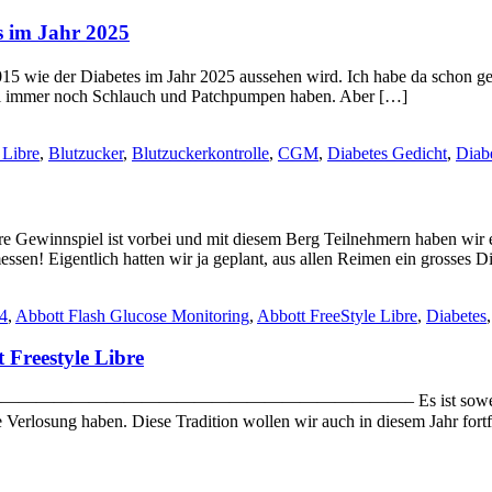
s im Jahr 2025
5 wie der Diabetes im Jahr 2025 aussehen wird. Ich habe da schon ge
wohl immer noch Schlauch und Patchpumpen haben. Aber […]
 Libre
,
Blutzucker
,
Blutzuckerkontrolle
,
CGM
,
Diabetes Gedicht
,
Diab
bre Gewinnspiel ist vorbei und mit diesem Berg Teilnehmern haben wir 
! Eigentlich hatten wir ja geplant, aus allen Reimen ein grosses Dia
4
,
Abbott Flash Glucose Monitoring
,
Abbott FreeStyle Libre
,
Diabetes
 Freestyle Libre
——————————————– Es ist soweit … heute am 14.11.
ne Verlosung haben. Diese Tradition wollen wir auch in diesem Jahr fo