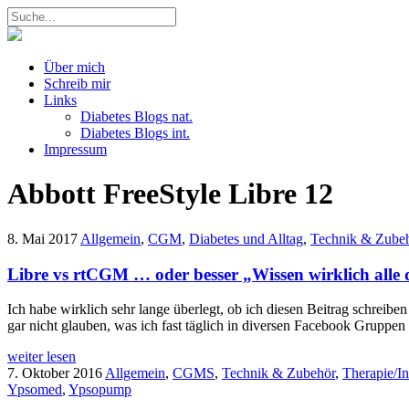
Über mich
Schreib mir
Links
Diabetes Blogs nat.
Diabetes Blogs int.
Impressum
Abbott FreeStyle Libre
12
8. Mai 2017
Allgemein
,
CGM
,
Diabetes und Alltag
,
Technik & Zube
Libre vs rtCGM … oder besser „Wissen wirklich alle
Ich habe wirklich sehr lange überlegt, ob ich diesen Beitrag schreibe
gar nicht glauben, was ich fast täglich in diversen Facebook Gruppe
weiter lesen
7. Oktober 2016
Allgemein
,
CGMS
,
Technik & Zubehör
,
Therapie/I
Ypsomed
,
Ypsopump