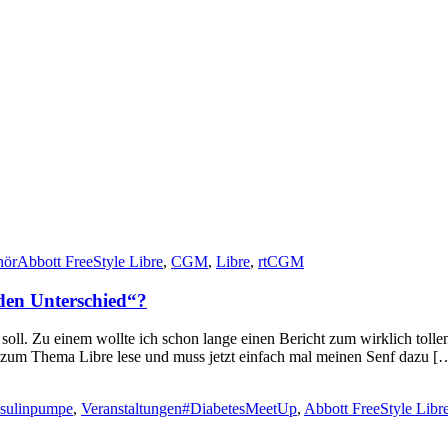
hör
Abbott FreeStyle Libre
,
CGM
,
Libre
,
rtCGM
 den Unterschied“?
n soll. Zu einem wollte ich schon lange einen Bericht zum wirklich tol
n zum Thema Libre lese und muss jetzt einfach mal meinen Senf dazu [
nsulinpumpe
,
Veranstaltungen
#DiabetesMeetUp
,
Abbott FreeStyle Libr