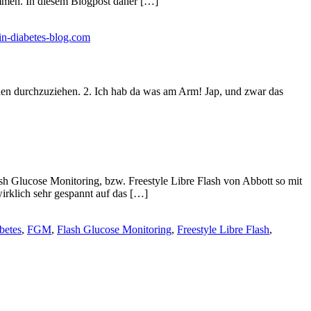
ommen. In diesem Blogpost daher […]
n-diabetes-blog.com
chen durchzuziehen. 2. Ich hab da was am Arm! Jap, und zwar das
 Glucose Monitoring, bzw. Freestyle Libre Flash von Abbott so mit
irklich sehr gespannt auf das […]
betes
,
FGM
,
Flash Glucose Monitoring
,
Freestyle Libre Flash
,