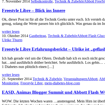
7. November 2014
Selbstkontrolle
,
Technik & Zubehör
Abbott FreeSt
Freestyle Libre – Blick ins Innere
Ok, dieser Post ist für all die Technik Geeks unter euch. Ich versteh 
genug, solang die Werte passen bin ich glücklich. Was genau da im I
weiter lesen
10. Oktober 2014
Gastbeitrag
,
Technik & Zubehör
Abbott Flash Gluc
Ulrike Thurm
Freestyle Libre Erfahrungsbericht – Ulrike ist „geflas
Ich hab gerade viel um die Ohren. Deshalb hab ich es noch nicht gesc
hat…und ausführlich drüber berichtet. Sehr aus
1 Diabetes nun plötzlich einen […]
weiter lesen
21. September 2014
Technik & Zubehör
,
Veranstaltungen
Abbott
,
Abb
Monitoring
,
Freestyle Libre
,
mein-diabetes-blog.com
EASD, Animas Blogger Summit und Abbott Flash WG 
WOW. Die letzten Wochen waren …anstrengend. Mein Hirn ist überla