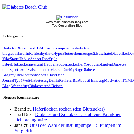
www.mein-diabetes-blog.com
Top Gesundheit Blog
Schlagwörter
Diabetes
Blutzucker
CGM
Insulinpumpe
mein-diabetes-
blog.com
Insulin
Kohlenhydrate
Hypo
Blutzuckermessgerät
Basalrate
Diabetiker
De
Vibe
Sport
HbA1c
Abbott FreeStyle
Libre
Blutzuckermessung
Traubenzucker
zuckerfrei
Ypsopump
Laufen
Diabetes
und Sport
LAuf zwischen den Meeren
Doc
MySugr
Diabetes
Blog
mylife
Medtronic
Accu Chek
Open
Journal
Typ1
Weltdiabetestag
Berlin
Katheter
BE
Abbott
Hamburg
Motivation
FGM
D
Blog Woche
App
Diabetes und Reisen
Neueste Kommentare
Bernd
zu
Haferflocken rocken (den Blutzucker)
taxi116
zu
Diabetes und Zöliakie – als ob eine Krankheit
nicht genug wäre
Jana
zu
Qual der Wahl der Insulinpumpe – 5 Pumpen im
Vergleich