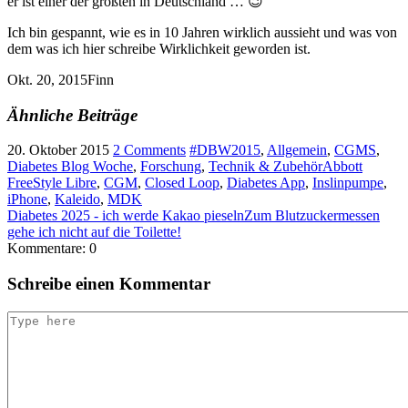
er ist einer der größten in Deutschland … 😉
Ich bin gespannt, wie es in 10 Jahren wirklich aussieht und was von
dem was ich hier schreibe Wirklichkeit geworden ist.
Okt. 20, 2015
Finn
Ähnliche Beiträge
20. Oktober 2015
2 Comments
#DBW2015
,
Allgemein
,
CGMS
,
Diabetes Blog Woche
,
Forschung
,
Technik & Zubehör
Abbott
FreeStyle Libre
,
CGM
,
Closed Loop
,
Diabetes App
,
Inslinpumpe
,
iPhone
,
Kaleido
,
MDK
Diabetes 2025 - ich werde Kakao pieseln
Zum Blutzuckermessen
gehe ich nicht auf die Toilette!
Kommentare: 0
Schreibe einen Kommentar