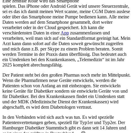
Eine zentrale Rolle wird das Smartphone
spielen. Das iPhone oder Android Gerät wird unsere Steuerzentrale,
sei es das ich damit meinen Wert scanne, meine CGM Daten auslese
oder über das Smartphone meine Pumpe bedienen kann. Alle meine
Daten werden auf dem Smartphone gesammelt, dort weiter
verarbeitet oder in der Cloud gespeichert. Ich kann die
verschiedensten Daten in einer
App
zusammenfassen und
verarbeiten, weil man sich auf ein Standardformat geeinigt hat. Mein
Arzt kann dann sofort auf die Daten soweit gewünscht zugreifen
und mich dann z.B. per Skype zu einem Problem beraten. Somit
werden Termine in der Praxis dann überflüssig. Das bedeutet auch
ein Umdenken bei den Krankenkassen, „Telemedizin“ ist im Jahr
2025 komplett abrechungsfähig.
Der Patient steht bei den großen Pharmas noch mehr im Mittelpunkt.
Wenn die Pharmafirmen neue Geräte entwickeln, werden die
Patienten schon von Anfang an mit einbezogen. Sie entwickeln
keine Geräte für Diabetiker sondern sie entwickeln Geräte von und
für Diabetiker. Bei den Krankenkassen findet ein Umdenken statt
und der MDK (Medizinische Dienst der Krankenkassen) wird
abgeschafft, es wird dem Diabetologen vertraut.
In den Verbänden wird sich auch was tun. Es wird spezielle
Patientenvertretungen geben, speziell für Typ1er und Typ2er. Der
Hamburger Diabetiker Stammtisch gibt es dann seit 14 Jahren und