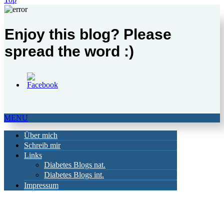
Enjoy this blog? Please
spread the word :)
MENU
Über mich
Schreib mir
Links
Diabetes Blogs nat.
Diabetes Blogs int.
Impressum