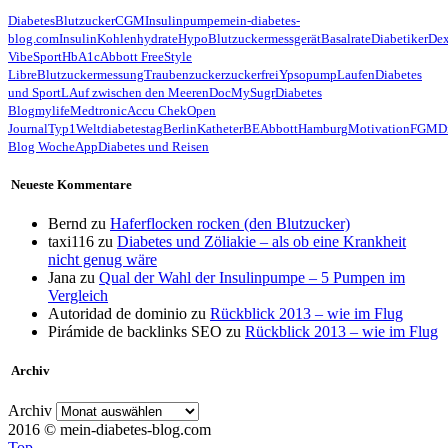
Diabetes
Blutzucker
CGM
Insulinpumpe
mein-diabetes-
blog.com
Insulin
Kohlenhydrate
Hypo
Blutzuckermessgerät
Basalrate
Diabetiker
De
Vibe
Sport
HbA1c
Abbott FreeStyle
Libre
Blutzuckermessung
Traubenzucker
zuckerfrei
Ypsopump
Laufen
Diabetes
und Sport
LAuf zwischen den Meeren
Doc
MySugr
Diabetes
Blog
mylife
Medtronic
Accu Chek
Open
Journal
Typ1
Weltdiabetestag
Berlin
Katheter
BE
Abbott
Hamburg
Motivation
FGM
D
Blog Woche
App
Diabetes und Reisen
Neueste Kommentare
Bernd
zu
Haferflocken rocken (den Blutzucker)
taxi116
zu
Diabetes und Zöliakie – als ob eine Krankheit
nicht genug wäre
Jana
zu
Qual der Wahl der Insulinpumpe – 5 Pumpen im
Vergleich
Autoridad de dominio
zu
Rückblick 2013 – wie im Flug
Pirámide de backlinks SEO
zu
Rückblick 2013 – wie im Flug
Archiv
Archiv
2016 © mein-diabetes-blog.com
Top