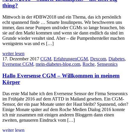
thing?
Mittwoch in der #DBW2018 und ein Thema, das ich persönlich
echt spannend finde … Smarte Insulinpens. Wir beschweren uns
immer, dass neue Pumpen und/oder CGMs so lange brauchen, bis
sie auf den Markt kommen und wenn sie dann endlich da sind im
Grunde wieder veraltet sind. Aber – die Pumpenhersteller machen
wenigstens was und es […]
weiter lesen
17. Dezember 2017
CGM
,
Erfahrungen
CGM
,
Dexcom
,
Diabetes
,
Eversense CGM
,
mein-diabetes-blog.com
,
Roche
,
Senseonics
Hallo Eversense CGM – Willkommen in meinem
Körper
Das erste Mal habe ich den Eversense Sensor der Firma Senseonics
im Frühjahr 2016 auf dem ATTD in Mailand gesehen. Ein CGM-
Sensor, der ein paar Monate unter der Haut bleibt? Spannend, oder?
Einige Monate später auf dem Roche Medien Dialog 2016 konnte
ich mir zusammen mit einigen anderen Bloggern dann einen
zweiten, genaueren Eindruck vom […]
weiter lesen