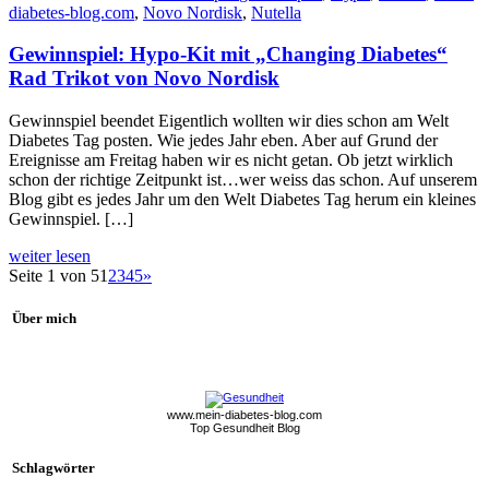
diabetes-blog.com
,
Novo Nordisk
,
Nutella
Gewinnspiel: Hypo-Kit mit „Changing Diabetes“
Rad Trikot von Novo Nordisk
Gewinnspiel beendet Eigentlich wollten wir dies schon am Welt
Diabetes Tag posten. Wie jedes Jahr eben. Aber auf Grund der
Ereignisse am Freitag haben wir es nicht getan. Ob jetzt wirklich
schon der richtige Zeitpunkt ist…wer weiss das schon. Auf unserem
Blog gibt es jedes Jahr um den Welt Diabetes Tag herum ein kleines
Gewinnspiel. […]
weiter lesen
Seite 1 von 5
1
2
3
4
5
»
Über mich
www.mein-diabetes-blog.com
Top Gesundheit Blog
Schlagwörter