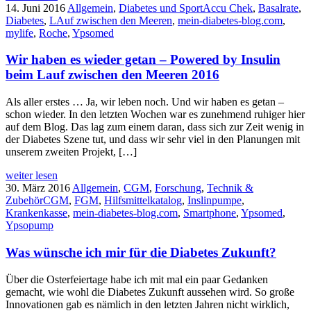
14. Juni 2016
Allgemein
,
Diabetes und Sport
Accu Chek
,
Basalrate
,
Diabetes
,
LAuf zwischen den Meeren
,
mein-diabetes-blog.com
,
mylife
,
Roche
,
Ypsomed
Wir haben es wieder getan – Powered by Insulin
beim Lauf zwischen den Meeren 2016
Als aller erstes … Ja, wir leben noch. Und wir haben es getan –
schon wieder. In den letzten Wochen war es zunehmend ruhiger hier
auf dem Blog. Das lag zum einem daran, dass sich zur Zeit wenig in
der Diabetes Szene tut, und dass wir sehr viel in den Planungen mit
unserem zweiten Projekt, […]
weiter lesen
30. März 2016
Allgemein
,
CGM
,
Forschung
,
Technik &
Zubehör
CGM
,
FGM
,
Hilfsmittelkatalog
,
Inslinpumpe
,
Krankenkasse
,
mein-diabetes-blog.com
,
Smartphone
,
Ypsomed
,
Ypsopump
Was wünsche ich mir für die Diabetes Zukunft?
Über die Osterfeiertage habe ich mit mal ein paar Gedanken
gemacht, wie wohl die Diabetes Zukunft aussehen wird. So große
Innovationen gab es nämlich in den letzten Jahren nicht wirklich,