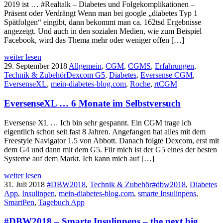
2019 ist … #Realtalk – Diabetes und Folgekomplikationen –
Präsent oder Verdrängt Wenn man bei google „diabetes Typ 1
Spätfolgen“ eingibt, dann bekommt man ca. 162tsd Ergebnisse
angezeigt. Und auch in den sozialen Medien, wie zum Beispiel
Facebook, wird das Thema mehr oder weniger offen […]
weiter lesen
29. September 2018
Allgemein
,
CGM
,
CGMS
,
Erfahrungen
,
Technik & Zubehör
Dexcom G5
,
Diabetes
,
Eversense CGM
,
EversenseXL
,
mein-diabetes-blog.com
,
Roche
,
rtCGM
EversenseXL … 6 Monate im Selbstversuch
Eversense XL … Ich bin sehr gespannt. Ein CGM trage ich
eigentlich schon seit fast 8 Jahren. Angefangen hat alles mit dem
Freestyle Navigator 1.5 von Abbott. Danach folgte Dexcom, erst mit
dem G4 und dann mit dem G5. Für mich ist der G5 eines der besten
Systeme auf dem Markt. Ich kann mich auf […]
weiter lesen
31. Juli 2018
#DBW2018
,
Technik & Zubehör
#dbw2018
,
Diabetes
App
,
Insulinpen
,
mein-diabetes-blog.com
,
smarte Insulinpens
,
SmartPen
,
Tagebuch App
#DBW2018 – Smarte Insulinpens – the next big