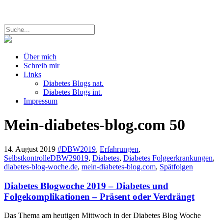
Über mich
Schreib mir
Links
Diabetes Blogs nat.
Diabetes Blogs int.
Impressum
Mein-diabetes-blog.com
50
14. August 2019
#DBW2019
,
Erfahrungen
,
Selbstkontrolle
DBW29019
,
Diabetes
,
Diabetes Folgeerkrankungen
,
diabetes-blog-woche.de
,
mein-diabetes-blog.com
,
Spätfolgen
Diabetes Blogwoche 2019 – Diabetes und
Folgekomplikationen – Präsent oder Verdrängt
Das Thema am heutigen Mittwoch in der Diabetes Blog Woche