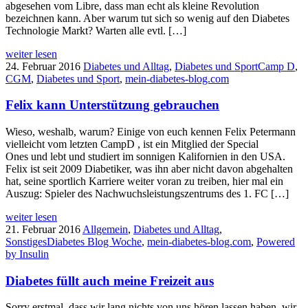
abgesehen vom Libre, dass man echt als kleine Revolution
bezeichnen kann. Aber warum tut sich so wenig auf den Diabetes
Technologie Markt? Warten alle evtl. […]
weiter lesen
24. Februar 2016
Diabetes und Alltag
,
Diabetes und Sport
Camp D
,
CGM
,
Diabetes und Sport
,
mein-diabetes-blog.com
Felix kann Unterstützung gebrauchen
Wieso, weshalb, warum? Einige von euch kennen Felix Petermann
vielleicht vom letzten CampD , ist ein Mitglied der Special
Ones und lebt und studiert im sonnigen Kalifornien in den USA.
Felix ist seit 2009 Diabetiker, was ihn aber nicht davon abgehalten
hat, seine sportlich Karriere weiter voran zu treiben, hier mal ein
Auszug: Spieler des Nachwuchsleistungszentrums des 1. FC […]
weiter lesen
21. Februar 2016
Allgemein
,
Diabetes und Alltag
,
Sonstiges
Diabetes Blog Woche
,
mein-diabetes-blog.com
,
Powered
by Insulin
Diabetes füllt auch meine Freizeit aus
Sorry erstmal, dass wir lang nichts von uns hören lassen haben, wir