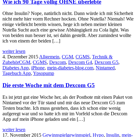
Wie ich 90 Tage völlig OHNE überlebte
Ohne Insulin? Nope, natürlich nicht. Dann würde ich mit Sicherheit
nicht mehr hier vorm Rechner hocken. Ohne Nutella? Niemals! Wie
einige vielleicht bereits wissen, hege ich neben meiner kleinen
Nutella Sucht auch eine gewisse Abhängigkeit zu Cola light. Was
von beiden nun besser ist, sei dahin gestellt. Aber zumindest wollte
ich von einem der beiden […]
weiter lesen
4. Dezember 2015
Allgemein
,
CGM
,
CGMS
,
Technik &
Zubehör
CGM
,
CGMS
,
Dexcom
,
Dexcom G4
,
Dexcom G5
,
Diabetes App
,
iPhone
,
mein-diabetes-blog.com
,
Nintamed
,
Tagebuch App
,
Ypsopump
Die erste Woche mit dem Dexcom G5
Es ist jetzt gut eine Woche her, als der Postbote mit einen Paket von
Nintamed vor der Tür stand und mir das neue Dexcom G5 zum
Testen brachte. Ich muss gestehen, dass ich schon eine wenig
aufgeregt war und so hatte ich mir im Vorfeld schon die Dexcom
App auf mein iPhone geladen und ein […]
weiter lesen
17. November 2015
Gewinnspiel
gewinnspiel
,
Hypo
,
Insulin
,
mein-