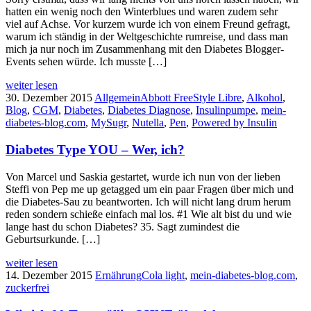
hatten ein wenig noch den Winterblues und waren zudem sehr
viel auf Achse. Vor kurzem wurde ich von einem Freund gefragt,
warum ich ständig in der Weltgeschichte rumreise, und dass man
mich ja nur noch im Zusammenhang mit den Diabetes Blogger-
Events sehen würde. Ich musste […]
weiter lesen
30. Dezember 2015
Allgemein
Abbott FreeStyle Libre
,
Alkohol
,
Blog
,
CGM
,
Diabetes
,
Diabetes Diagnose
,
Insulinpumpe
,
mein-
diabetes-blog.com
,
MySugr
,
Nutella
,
Pen
,
Powered by Insulin
Diabetes Type YOU – Wer, ich?
Von Marcel und Saskia gestartet, wurde ich nun von der lieben
Steffi von Pep me up getagged um ein paar Fragen über mich und
die Diabetes-Sau zu beantworten. Ich will nicht lang drum herum
reden sondern schieße einfach mal los. #1 Wie alt bist du und wie
lange hast du schon Diabetes? 35. Sagt zumindest die
Geburtsurkunde. […]
weiter lesen
14. Dezember 2015
Ernährung
Cola light
,
mein-diabetes-blog.com
,
zuckerfrei