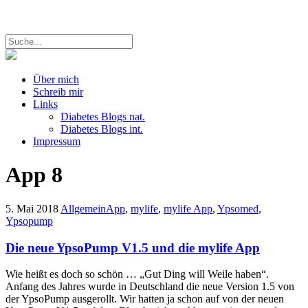
Über mich
Schreib mir
Links
Diabetes Blogs nat.
Diabetes Blogs int.
Impressum
App
8
5. Mai 2018
Allgemein
App
,
mylife
,
mylife App
,
Ypsomed
,
Ypsopump
Die neue YpsoPump V1.5 und die mylife App
Wie heißt es doch so schön … „Gut Ding will Weile haben“.
Anfang des Jahres wurde in Deutschland die neue Version 1.5 von
der YpsoPump ausgerollt. Wir hatten ja schon auf von der neuen