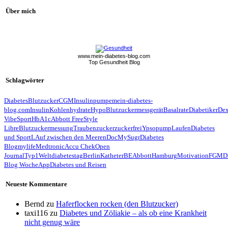
Über mich
www.mein-diabetes-blog.com
Top Gesundheit Blog
Schlagwörter
Diabetes
Blutzucker
CGM
Insulinpumpe
mein-diabetes-
blog.com
Insulin
Kohlenhydrate
Hypo
Blutzuckermessgerät
Basalrate
Diabetiker
De
Vibe
Sport
HbA1c
Abbott FreeStyle
Libre
Blutzuckermessung
Traubenzucker
zuckerfrei
Ypsopump
Laufen
Diabetes
und Sport
LAuf zwischen den Meeren
Doc
MySugr
Diabetes
Blog
mylife
Medtronic
Accu Chek
Open
Journal
Typ1
Weltdiabetestag
Berlin
Katheter
BE
Abbott
Hamburg
Motivation
FGM
D
Blog Woche
App
Diabetes und Reisen
Neueste Kommentare
Bernd
zu
Haferflocken rocken (den Blutzucker)
taxi116
zu
Diabetes und Zöliakie – als ob eine Krankheit
nicht genug wäre