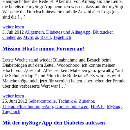
Haarpracht hier die Rede ist. Aber mal von Anfang an: Die Leute,
die bereits die mySugr App benutzen wissen, dass auf der mySugr
Webseite die Durchschnittswerte und die Anzahl aller Logs (das
sind die […]
weiter lesen
3. Juli 2012
Allgemein
,
Diabetes und Alltag
App
,
Blutzucker
,
Challenge
,
MySugr
,
Rasur
,
Tagebuch
Mission Hba1c nimmt Formen an!
Letzte Woche stand wieder Blutabnahme und Besuch beim
Diabetologen auf dem Zettel. Woooohooo, ich konnte meinen
Hba1c von 7,6% auf 7,0% senken! Mal eben ganz gewaltig *auf
die Schulter klopf* und *durch die Bude tanz*. Es wird, es wird!
Manche möge mich jetzt für verrückt halten, aber neben der Freude
über den verbesserte Wert war […]
weiter lesen
25. Juni 2012
Selbstkontrolle
,
Technik & Zubehör
,
Therapie/Insulinpumpe
App
,
Durchschnittswert
,
HbA1c
,
MySugr
,
Tagebuch
Mit der mySugr App den Diabetes aufessen