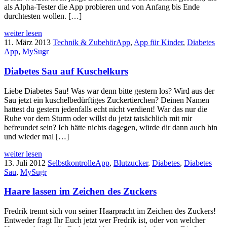
als Alpha-Tester die App probieren und von Anfang bis Ende
durchtesten wollen. […]
weiter lesen
11. März 2013
Technik & Zubehör
App
,
App für Kinder
,
Diabetes
App
,
MySugr
Diabetes Sau auf Kuschelkurs
Liebe Diabetes Sau! Was war denn bitte gestern los? Wird aus der
Sau jetzt ein kuschelbedürftiges Zuckertierchen? Deinen Namen
hattest du gestern jedenfalls echt nicht verdient! War das nur die
Ruhe vor dem Sturm oder willst du jetzt tatsächlich mit mir
befreundet sein? Ich hätte nichts dagegen, würde dir dann auch hin
und wieder mal […]
weiter lesen
13. Juli 2012
Selbstkontrolle
App
,
Blutzucker
,
Diabetes
,
Diabetes
Sau
,
MySugr
Haare lassen im Zeichen des Zuckers
Fredrik trennt sich von seiner Haarpracht im Zeichen des Zuckers!
Entweder fragt Ihr Euch jetzt wer Fredrik ist, oder von welcher