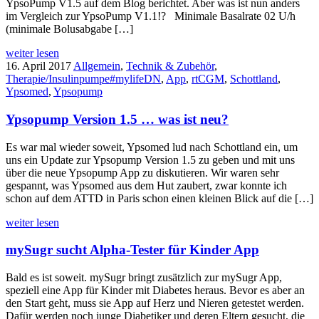
YpsoPump V1.5 auf dem Blog berichtet. Aber was ist nun anders
im Vergleich zur YpsoPump V1.1!? Minimale Basalrate 02 U/h
(minimale Bolusabgabe […]
weiter lesen
16. April 2017
Allgemein
,
Technik & Zubehör
,
Therapie/Insulinpumpe
#mylifeDN
,
App
,
rtCGM
,
Schottland
,
Ypsomed
,
Ypsopump
Ypsopump Version 1.5 … was ist neu?
Es war mal wieder soweit, Ypsomed lud nach Schottland ein, um
uns ein Update zur Ypsopump Version 1.5 zu geben und mit uns
über die neue Ypsopump App zu diskutieren. Wir waren sehr
gespannt, was Ypsomed aus dem Hut zaubert, zwar konnte ich
schon auf dem ATTD in Paris schon einen kleinen Blick auf die […]
weiter lesen
mySugr sucht Alpha-Tester für Kinder App
Bald es ist soweit. mySugr bringt zusätzlich zur mySugr App,
speziell eine App für Kinder mit Diabetes heraus. Bevor es aber an
den Start geht, muss sie App auf Herz und Nieren getestet werden.
Dafür werden noch junge Diabetiker und deren Eltern gesucht, die