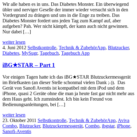
Wir alle haben es in uns. Das Diabetes Monster. Ein überwiegend
übler und nerviger Geselle der immer wieder versucht sich in den
Vordergrund zu drängen und uns in die Enge zu treiben. Das
Diabetes Monster fordert uns jeden Tag zum Kampf auf, aber
aufgeben? Pah. Wer nicht kämpft, der kann auch nicht gewinnen.
Nur dabei […]
weiter lesen
4. Juni 2012
Selbstkontrolle
,
Technik & Zubehör
App
,
Blutzucker
,
Diabetes
,
MySugr
,
Tagebuch
,
Tagebuch App
iBG★STAR – Part 1
Vor einigen Tagen hatte ich das iBG★STAR Blutzuckermessgerät
im Briefkasten (an dieser Stelle schonmal vielen Dank ;-)). Das
Gerät von Sanofi Aventis ist kompatibel mit dem iPod und dem
iPhone, quasi 2 Geräte ohne die man ja heute fast gar nicht mehr aus
dem Haus geht. Ich zumnindest. Ich bin kein Freund von
Bedienungsanleitungen, bei […]
weiter lesen
23. Oktober 2011
Selbstkontrolle
,
Technik & Zubehör
App
,
Aviva
Combo
,
Blutzucker
,
Blutzuckermessgerät
,
Combo
,
ibgstar
,
iPhone
,
Sanofi-Aventis