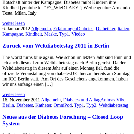
Botschaft hinter der Kampagne: Diabetes raubt Kindern ihre
Kindheit [youtube id=“F7_WIeDLAEY“] Werbeagentur: Armando
Testa, Milan, Italy
weiter lesen
6. Januar 2012
Allgemein
,
Erfahrungen
Diabetes
,
Diabetiker
,
Italien
,
Kampagne
,
Kindheit
,
Maske
,
Typ1
,
Viedeo
Zurück vom Weltdiabetestag 2011 in Berlin
The world turns blue again. Wie schon im letzten Jahr sind Finn und
ich auch diesmal zum Weltdiabetestag nach Berlin gereist. Da der
Weltdiabetestag in diesem Jahr auf einen Montag fiel, fand die
offizielle Veranstaltung von diabetesDE hierzu bereits am Sonntag
im ICC Berlin statt. Am Ort des Geschehens angekommen, haben
wir uns anfangs einen […]
weiter lesen
16. November 2011
Allgemein
,
Diabetes und Alltag
Animas Vibe
,
Berlin
,
Diabetes
,
Katheter
,
OmniPod
,
Typ1
,
Typ2
,
Weltdiabetestag
Neues aus der Diabetes Forschung – Closed Loop
System