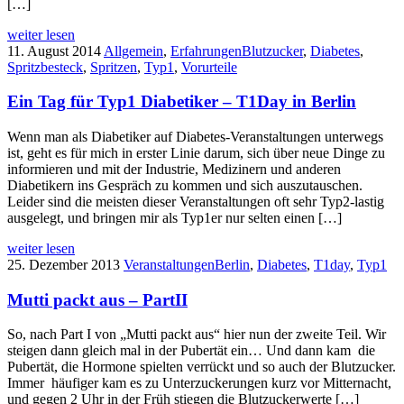
[…]
weiter lesen
11. August 2014
Allgemein
,
Erfahrungen
Blutzucker
,
Diabetes
,
Spritzbesteck
,
Spritzen
,
Typ1
,
Vorurteile
Ein Tag für Typ1 Diabetiker – T1Day in Berlin
Wenn man als Diabetiker auf Diabetes-Veranstaltungen unterwegs
ist, geht es für mich in erster Linie darum, sich über neue Dinge zu
informieren und mit der Industrie, Medizinern und anderen
Diabetikern ins Gespräch zu kommen und sich auszutauschen.
Leider sind die meisten dieser Veranstaltungen oft sehr Typ2-lastig
ausgelegt, und bringen mir als Typ1er nur selten einen […]
weiter lesen
25. Dezember 2013
Veranstaltungen
Berlin
,
Diabetes
,
T1day
,
Typ1
Mutti packt aus – PartII
So, nach Part I von „Mutti packt aus“ hier nun der zweite Teil. Wir
steigen dann gleich mal in der Pubertät ein… Und dann kam die
Pubertät, die Hormone spielten verrückt und so auch der Blutzucker.
Immer häufiger kam es zu Unterzuckerungen kurz vor Mitternacht,
und gegen 2 Uhr in der Früh stiegen die Blutzuckerwerte […]