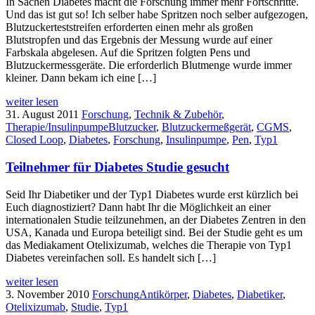
In Sachen Diabetes macht die Forschung immer mehr Fortschritte.
Und das ist gut so! Ich selber habe Spritzen noch selber aufgezogen,
Blutzuckerteststreifen erforderten einen mehr als großen
Blutstropfen und das Ergebnis der Messung wurde auf einer
Farbskala abgelesen. Auf die Spritzen folgten Pens und
Blutzuckermessgeräte. Die erforderlich Blutmenge wurde immer
kleiner. Dann bekam ich eine […]
weiter lesen
31. August 2011
Forschung
,
Technik & Zubehör
,
Therapie/Insulinpumpe
Blutzucker
,
Blutzuckermeßgerät
,
CGMS
,
Closed Loop
,
Diabetes
,
Forschung
,
Insulinpumpe
,
Pen
,
Typ1
Teilnehmer für Diabetes Studie gesucht
Seid Ihr Diabetiker und der Typ1 Diabetes wurde erst kürzlich bei
Euch diagnostiziert? Dann habt Ihr die Möglichkeit an einer
internationalen Studie teilzunehmen, an der Diabetes Zentren in den
USA, Kanada und Europa beteiligt sind. Bei der Studie geht es um
das Mediakament Otelixizumab, welches die Therapie von Typ1
Diabetes vereinfachen soll. Es handelt sich […]
weiter lesen
3. November 2010
Forschung
Antikörper
,
Diabetes
,
Diabetiker
,
Otelixizumab
,
Studie
,
Typ1