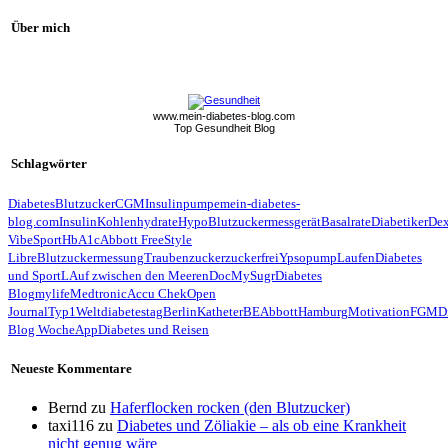
Über mich
www.mein-diabetes-blog.com
Top Gesundheit Blog
Schlagwörter
Diabetes
Blutzucker
CGM
Insulinpumpe
mein-diabetes-
blog.com
Insulin
Kohlenhydrate
Hypo
Blutzuckermessgerät
Basalrate
Diabetiker
De
Vibe
Sport
HbA1c
Abbott FreeStyle
Libre
Blutzuckermessung
Traubenzucker
zuckerfrei
Ypsopump
Laufen
Diabetes
und Sport
LAuf zwischen den Meeren
Doc
MySugr
Diabetes
Blog
mylife
Medtronic
Accu Chek
Open
Journal
Typ1
Weltdiabetestag
Berlin
Katheter
BE
Abbott
Hamburg
Motivation
FGM
D
Blog Woche
App
Diabetes und Reisen
Neueste Kommentare
Bernd
zu
Haferflocken rocken (den Blutzucker)
taxi116
zu
Diabetes und Zöliakie – als ob eine Krankheit
nicht genug wäre