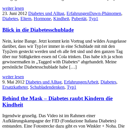
weiter lesen
23. Juni 2012
Diabetes und Alltag
,
Erfahrungen
Dawn-Phänomen
,
Diabetes
,
Eltern
,
Hormone
,
Kindheit
,
Pubertät
,
Typ1
Blick in die Diabetesschublade
Nein, keine Bange. Jetzt kommt kein Vortrag und wildes Ausgelasse
darüber, dass wir Typ1er immer in eine Schublade mit mit den
Typ2ern gesteckt werden und eh alle fett sind und den ganzen Tag
über nur Süßigkeiten essen nd Cola trinken. Das habe ich ja schon
gewissermaßen in „Tagged with Diabetes“ abgehandelt. Meine
persönliche Diabetesschublade habe […]
weiter lesen
9. Mai 2012
Diabetes und Alltag
,
Erfahrungen
Arbeit
,
Diabetes
,
Ersatzkatheter
,
Schubladendenken
,
Typ1
Behind the Mask – Diabetes raubt Kindern die
Kindheit
Irgendwie gruselig. Das Video ist im Rahmen einer
Aufklärungskampagne der FID (Fondazione Italiana Diabetes)
entstanden. Eine Fotostrecke dazu gibt es von Winkler + Noha. Die