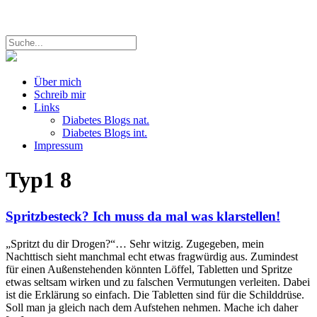
Über mich
Schreib mir
Links
Diabetes Blogs nat.
Diabetes Blogs int.
Impressum
Typ1
8
Spritzbesteck? Ich muss da mal was klarstellen!
„Spritzt du dir Drogen?“… Sehr witzig. Zugegeben, mein
Nachttisch sieht manchmal echt etwas fragwürdig aus. Zumindest
für einen Außenstehenden könnten Löffel, Tabletten und Spritze
etwas seltsam wirken und zu falschen Vermutungen verleiten. Dabei
ist die Erklärung so einfach. Die Tabletten sind für die Schilddrüse.
Soll man ja gleich nach dem Aufstehen nehmen. Mache ich daher