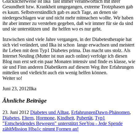
Glücklicherweise ist Ilka fast immer verantwortlich mit ihrer
Gesundheit bzw. Krankheit umgegangen, extreme Trotzphasen gab
es kaum. Selbstverständlich gab es auch Tage, an denen sie
niedergeschlagen war und nicht mehr mitmachen wollte. Wir haben
ihr aber immer zu verstehen gegeben, daß wir immer für sie da sind
und sie unterstützen und ihr helfen wo es nur geht.
Inzwischen sind viele Jahre vergangen, in der Diabetestherapie hat
sich viel verändert, und Ilka ist schon lange erwachsen und meistert
ihr Leben mit dem Typ1 Diabetes prima. Das macht uns stolz. Als
Internet Neuling (Mutter ist nun auch online) verfolge ich diesen
Blog nun erst seit ein paar Monaten intensiv und finde es klasse, wie
sie und Finn anderen Diabetikern auf diesem Weg ihre Erfahrungen
mitteilen und vielleicht auch ein wenig helfen können.
Weiter so!
Juni 23, 2012
Ilka
Ähnliche Beiträge
23. Juni 2012
Diabetes und Alltag
,
Erfahrungen
Dawn-Phänomen
,
Diabetes
,
Eltern
,
Hormone
,
Kindheit
,
Pubertät
,
Typ1
"Entscheidendes Bewegen" unterstützt SeeYou - Jede Spende
zählt
Mission Hba1c nimmt Formen an!