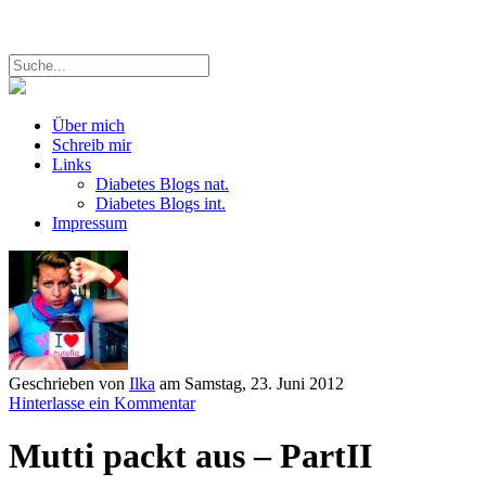
Über mich
Schreib mir
Links
Diabetes Blogs nat.
Diabetes Blogs int.
Impressum
Geschrieben von
Ilka
am
Samstag, 23. Juni 2012
Hinterlasse ein Kommentar
Mutti packt aus – PartII