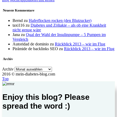
Blog Woche
App
Diabetes und Reisen
Neueste Kommentare
Bernd
zu
Haferflocken rocken (den Blutzucker)
taxi116
zu
Diabetes und Zöliakie – als ob eine Krankheit
nicht genug wäre
Jana
zu
Qual der Wahl der Insulinpumpe – 5 Pumpen im
Vergleich
Autoridad de dominio
zu
Rückblick 2013 – wie im Flug
Pirámide de backlinks SEO
zu
Rückblick 2013 – wie im Flug
Archiv
Archiv
2016 © mein-diabetes-blog.com
Top
Enjoy this blog? Please
spread the word :)