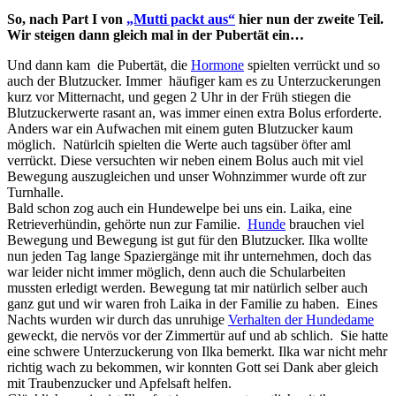
So, nach Part I von
„Mutti packt aus“
hier nun der zweite Teil.
Wir steigen dann gleich mal in der Pubertät ein…
Und dann kam die Pubertät, die
Hormone
spielten verrückt und so
auch der Blutzucker. Immer häufiger kam es zu Unterzuckerungen
kurz vor Mitternacht, und gegen 2 Uhr in der Früh stiegen die
Blutzuckerwerte rasant an, was immer einen extra Bolus erforderte.
Anders war ein Aufwachen mit einem guten Blutzucker kaum
möglich. Natürlcih spielten die Werte auch tagsüber öfter aml
verrückt. Diese versuchten wir neben einem Bolus auch mit viel
Bewegung auszugleichen und unser Wohnzimmer wurde oft zur
Turnhalle.
Bald schon zog auch ein Hundewelpe bei uns ein. Laika, eine
Retrieverhündin, gehörte nun zur Familie.
Hunde
brauchen viel
Bewegung und Bewegung ist gut für den Blutzucker. Ilka wollte
nun jeden Tag lange Spaziergänge mit ihr unternehmen, doch das
war leider nicht immer möglich, denn auch die Schularbeiten
mussten erledigt werden. Bewegung tat mir natürlich selber auch
ganz gut und wir waren froh Laika in der Familie zu haben. Eines
Nachts wurden wir durch das unruhige
Verhalten der Hundedame
geweckt, die nervös vor der Zimmertür auf und ab schlich. Sie hatte
eine schwere Unterzuckerung von Ilka bemerkt. Ilka war nicht mehr
richtig wach zu bekommen, wir konnten Gott sei Dank aber gleich
mit Traubenzucker und Apfelsaft helfen.