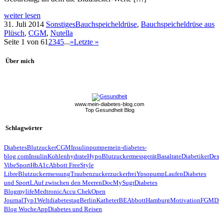
weiter lesen
31. Juli 2014
Sonstiges
Bauchspeicheldrüse
,
Bauchspeicheldrüse aus
Plüsch
,
CGM
,
Nutella
Seite 1 von 6
1
2
3
4
5
...
»
Letzte »
Über mich
www.mein-diabetes-blog.com
Top Gesundheit Blog
Schlagwörter
Diabetes
Blutzucker
CGM
Insulinpumpe
mein-diabetes-
blog.com
Insulin
Kohlenhydrate
Hypo
Blutzuckermessgerät
Basalrate
Diabetiker
De
Vibe
Sport
HbA1c
Abbott FreeStyle
Libre
Blutzuckermessung
Traubenzucker
zuckerfrei
Ypsopump
Laufen
Diabetes
und Sport
LAuf zwischen den Meeren
Doc
MySugr
Diabetes
Blog
mylife
Medtronic
Accu Chek
Open
Journal
Typ1
Weltdiabetestag
Berlin
Katheter
BE
Abbott
Hamburg
Motivation
FGM
D
Blog Woche
App
Diabetes und Reisen