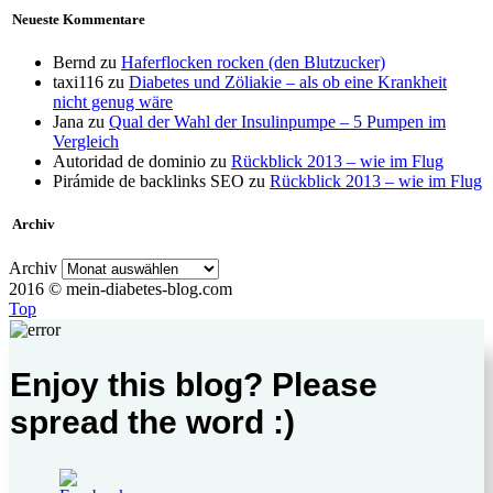
Neueste Kommentare
Bernd
zu
Haferflocken rocken (den Blutzucker)
taxi116
zu
Diabetes und Zöliakie – als ob eine Krankheit
nicht genug wäre
Jana
zu
Qual der Wahl der Insulinpumpe – 5 Pumpen im
Vergleich
Autoridad de dominio
zu
Rückblick 2013 – wie im Flug
Pirámide de backlinks SEO
zu
Rückblick 2013 – wie im Flug
Archiv
Archiv
2016 © mein-diabetes-blog.com
Top
Enjoy this blog? Please
spread the word :)