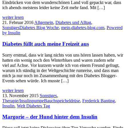
Eindrücken von dem wunderschönen Land voll gepackt war, dass
ich abends meistens leider keine Zeit mehr fand. Mit […]
weiter lesen
21. Februar 2016
Allgemein
,
Diabetes und Alltag
,
Sonstiges
Diabetes Blog Woche
,
mein-diabetes-blog.com
,
Powered
by Insulin
Diabetes füllt auch meine Freizeit aus
Sorry erstmal, dass wir lang nichts von uns hören lassen haben, wir
hatten ein wenig noch den Winterblues und waren zudem sehr
viel auf Achse. Vor kurzem wurde ich von einem Freund gefragt,
warum ich ständig in der Weltgeschichte rumreise, und dass man
mich ja nur noch im Zusammenhang mit den Diabetes Blogger-
Events sehen würde. Ich musste […]
weiter lesen
13. November 2015
Sonstiges
,
Therapie/Insulinpumpe
Bauchspeicheldrüse
,
Frederick Banting
,
Insulin
,
Welt Diabetes Tag
Margorie – der Hund hinter dem Insulin
Diese soll jetzt keine Diskussion über Tier-Versuche werden. Finde