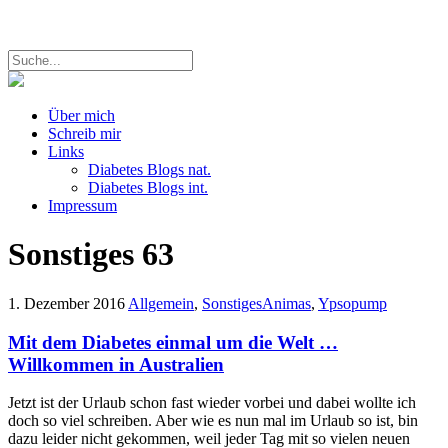
Über mich
Schreib mir
Links
Diabetes Blogs nat.
Diabetes Blogs int.
Impressum
Sonstiges
63
1. Dezember 2016
Allgemein
,
Sonstiges
Animas
,
Ypsopump
Mit dem Diabetes einmal um die Welt …
Willkommen in Australien
Jetzt ist der Urlaub schon fast wieder vorbei und dabei wollte ich
doch so viel schreiben. Aber wie es nun mal im Urlaub so ist, bin
dazu leider nicht gekommen, weil jeder Tag mit so vielen neuen