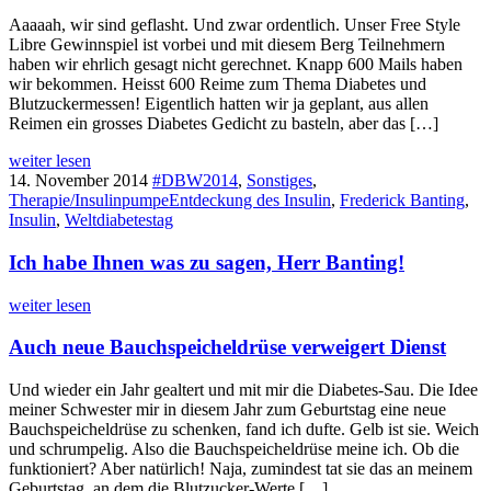
Aaaaah, wir sind geflasht. Und zwar ordentlich. Unser Free Style
Libre Gewinnspiel ist vorbei und mit diesem Berg Teilnehmern
haben wir ehrlich gesagt nicht gerechnet. Knapp 600 Mails haben
wir bekommen. Heisst 600 Reime zum Thema Diabetes und
Blutzuckermessen! Eigentlich hatten wir ja geplant, aus allen
Reimen ein grosses Diabetes Gedicht zu basteln, aber das […]
weiter lesen
14. November 2014
#DBW2014
,
Sonstiges
,
Therapie/Insulinpumpe
Entdeckung des Insulin
,
Frederick Banting
,
Insulin
,
Weltdiabetestag
Ich habe Ihnen was zu sagen, Herr Banting!
weiter lesen
Auch neue Bauchspeicheldrüse verweigert Dienst
Und wieder ein Jahr gealtert und mit mir die Diabetes-Sau. Die Idee
meiner Schwester mir in diesem Jahr zum Geburtstag eine neue
Bauchspeicheldrüse zu schenken, fand ich dufte. Gelb ist sie. Weich
und schrumpelig. Also die Bauchspeicheldrüse meine ich. Ob die
funktioniert? Aber natürlich! Naja, zumindest tat sie das an meinem
Geburtstag, an dem die Blutzucker-Werte […]