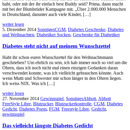
habt, oder mit der ihr einfach best Buddy seid? Prima, dann macht
mit bei der Blutsbrüder Kampagne mit. „Über 2.000.000 Menschen
in Deutschland, darunter auch viele Kinder, […]
weiter lesen
5. Dezember 2014
Sonstiges
CGM
,
Diabetes Geschenke
,
Diabetes
und Weihnachten
,
Diabetiker Socken
,
Geschenke für Diabetiker
Diabetes steht nicht auf meinem Wunschzettel
Habt ihr schon euren Wunschzettel für den Weihnachtsmann
geschrieben? Um ehrlich zu sein, ich hab immer noch so viel um die
Ohren, dass ich noch nicht mal einen einzigen Gedanken daran
verschwendet konnte, was ich vielleicht gebrauchen könnte. Auch
wenn Mutti und Schwester mir schon länger in den Ohren liegen.
Ich weiss NIX. Was ich […]
weiter lesen
27. November 2014
Gewinnspiel
,
Sonstiges
Abbott
,
Abbott
FreeStyle Libre
,
Blutzucker
,
Blutzuckerkontrolle
,
CGM
,
Diabetes
Gedicht
,
Diabetes Poem
,
FGM
,
Freestyle Libre
,
Gedicht
,
gewinnspiel
Das vielleicht längste Diabetes Gedicht