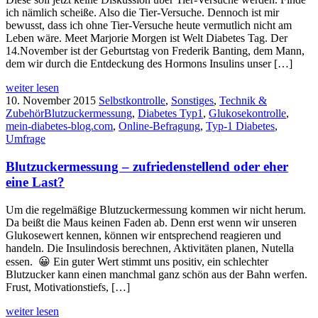
ich nämlich scheiße. Also die Tier-Versuche. Dennoch ist mir
bewusst, dass ich ohne Tier-Versuche heute vermutlich nicht am
Leben wäre. Meet Marjorie Morgen ist Welt Diabetes Tag. Der
14.November ist der Geburtstag von Frederik Banting, dem Mann,
dem wir durch die Entdeckung des Hormons Insulins unser […]
weiter lesen
10. November 2015
Selbstkontrolle
,
Sonstiges
,
Technik &
Zubehör
Blutzuckermessung
,
Diabetes Typ1
,
Glukosekontrolle
,
mein-diabetes-blog.com
,
Online-Befragung
,
Typ-1 Diabetes
,
Umfrage
Blutzuckermessung – zufriedenstellend oder eher
eine Last?
Um die regelmäßige Blutzuckermessung kommen wir nicht herum.
Da beißt die Maus keinen Faden ab. Denn erst wenn wir unseren
Glukosewert kennen, können wir entsprechend reagieren und
handeln. Die Insulindosis berechnen, Aktivitäten planen, Nutella
essen. 😀 Ein guter Wert stimmt uns positiv, ein schlechter
Blutzucker kann einen manchmal ganz schön aus der Bahn werfen.
Frust, Motivationstiefs, […]
weiter lesen