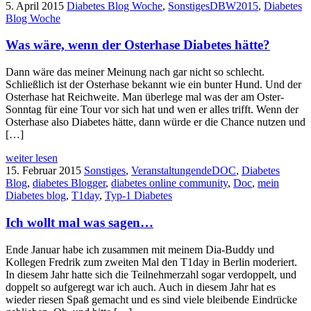
5. April 2015
Diabetes Blog Woche
,
Sonstiges
DBW2015
,
Diabetes
Blog Woche
Was wäre, wenn der Osterhase Diabetes hätte?
Dann wäre das meiner Meinung nach gar nicht so schlecht.
Schließlich ist der Osterhase bekannt wie ein bunter Hund. Und der
Osterhase hat Reichweite. Man überlege mal was der am Oster-
Sonntag für eine Tour vor sich hat und wen er alles trifft. Wenn der
Osterhase also Diabetes hätte, dann würde er die Chance nutzen und
[…]
weiter lesen
15. Februar 2015
Sonstiges
,
Veranstaltungen
deDOC
,
Diabetes
Blog
,
diabetes Blogger
,
diabetes online community
,
Doc
,
mein
Diabetes blog
,
T1day
,
Typ-1 Diabetes
Ich wollt mal was sagen…
Ende Januar habe ich zusammen mit meinem Dia-Buddy und
Kollegen Fredrik zum zweiten Mal den T1day in Berlin moderiert.
In diesem Jahr hatte sich die Teilnehmerzahl sogar verdoppelt, und
doppelt so aufgeregt war ich auch. Auch in diesem Jahr hat es
wieder riesen Spaß gemacht und es sind viele bleibende Eindrücke