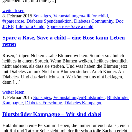
geblieben. Oh, und bitte […]
weiter lesen
8. Februar 2015
Sonstiges
,
Veranstaltungen
#lifeforachild
,
#sparearose
,
Diabates Spendenaktion
,
Diabetes Community
,
Doc
,
JDRF
,
Life for a Child
,
Spare a rose Save a child
Spare a Rose, Save a child – eine Rose kann Leben
retten
Rosen, Tulpen Nelken….alle Blumen welken. So oder so ähnlich
heißt es in einem Spruch. Wenn Blumen welken, heißt es eigentlich
nicht anderes, als dass sie sterben. Und was haben die Blumen jetzt
mit Diabetes zu tun? Nicht nur Blumen sterben. Auch Kinder. An
Diabetes. Und das darf nicht sein. Wir können uns niht beklagen,
denn […]
weiter lesen
1. Februar 2015
Sonstiges
,
Veranstaltungen
Blutsbrüder
,
Blutsbrüder
Kampagne
,
Diabetes Forschung
,
Diabetes Kampagne
Blutsbrüder Kampagne – Wir sind dabei
Habt ihr auch eine Person im Leben, die immer für euch da ist, euch
mit Rat und Tat zur Seite steht, mit der ihr schon tolle Sachen erlebt