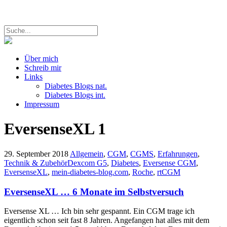
Über mich
Schreib mir
Links
Diabetes Blogs nat.
Diabetes Blogs int.
Impressum
EversenseXL
1
29. September 2018
Allgemein
,
CGM
,
CGMS
,
Erfahrungen
,
Technik & Zubehör
Dexcom G5
,
Diabetes
,
Eversense CGM
,
EversenseXL
,
mein-diabetes-blog.com
,
Roche
,
rtCGM
EversenseXL … 6 Monate im Selbstversuch
Eversense XL … Ich bin sehr gespannt. Ein CGM trage ich
eigentlich schon seit fast 8 Jahren. Angefangen hat alles mit dem