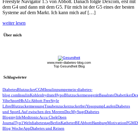
Freestyle Navigator 1.5 von Abbott. Danach folgte Dexcom, erst mit
dem G4 und dann mit dem G5. Für mich ist der G5 eines der besten
Systeme auf dem Markt. Ich kann mich auf […]
weiter lesen
Über mich
www.mein-diabetes-blog.com
Top Gesundheit Blog
Schlagwörter
Diabetes
Blutzucker
CGM
Insulinpumpe
mein-diabetes-
blog.com
Insulin
Kohlenhydrate
Hypo
Blutzuckermessgerät
Basalrate
Diabetiker
De
Vibe
Sport
HbA1c
Abbott FreeStyle
Libre
Blutzuckermessung
Traubenzucker
zuckerfrei
Ypsopump
Laufen
Diabetes
und Sport
LAuf zwischen den Meeren
Doc
MySugr
Diabetes
Blog
mylife
Medtronic
Accu Chek
Open
Journal
Typ1
Weltdiabetestag
Berlin
Katheter
BE
Abbott
Hamburg
Motivation
FGM
D
Blog Woche
App
Diabetes und Reisen