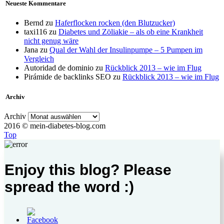
Neueste Kommentare
Bernd
zu
Haferflocken rocken (den Blutzucker)
taxi116
zu
Diabetes und Zöliakie – als ob eine Krankheit
nicht genug wäre
Jana
zu
Qual der Wahl der Insulinpumpe – 5 Pumpen im
Vergleich
Autoridad de dominio
zu
Rückblick 2013 – wie im Flug
Pirámide de backlinks SEO
zu
Rückblick 2013 – wie im Flug
Archiv
Archiv
2016 © mein-diabetes-blog.com
Top
Enjoy this blog? Please
spread the word :)