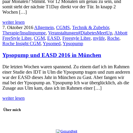
paar Monaten? Stimmt. Vor 12 Monaten um genau zu sein, und
somit steht der nächste T1Day direkt vor der Tür. In knapp 2
Wochen […]
weiter lesen
7. Oktober 2016
Allgemein
,
CGMS
,
Technik & Zubehör
,
Therapie/Insulinpumpe
,
Veranstaltungen
#DiabetesMeetUp
,
Abbott
FreeStyle Libre
,
CGM
,
EASD
,
Freestyle Libre
,
mylife
,
Roche
,
Roche Insight CGM
,
Ypsomed
,
Ypsopump
Ypsopump und EASD 2016 in München
Die letzten Wochen waren spannend. Zu einem darf ich im Rahmen
einer Studie des IDT in Ulm die Ypsopump tragen und zum anderen
war der EASD dieses Jahr in München zu Gast. Aber fangen wir
mal bei der Ypsopump an. Ypsopump Ich war überglücklich, als die
Zusage aus Ulm kam, dass ich im Rahmen einer […]
weiter lesen
Über mich