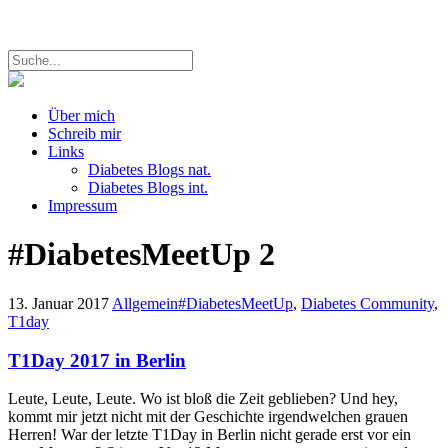
Über mich
Schreib mir
Links
Diabetes Blogs nat.
Diabetes Blogs int.
Impressum
#DiabetesMeetUp
2
13. Januar 2017
Allgemein
#DiabetesMeetUp
,
Diabetes Community
,
T1day
T1Day 2017 in Berlin
Leute, Leute, Leute. Wo ist bloß die Zeit geblieben? Und hey,
kommt mir jetzt nicht mit der Geschichte irgendwelchen grauen
Herren! War der letzte T1Day in Berlin nicht gerade erst vor ein