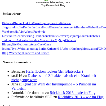
www.mein-diabetes-blog.com
Top Gesundheit Blog
Schlagwörter
Diabetes
Blutzucker
CGM
Insulinpumpe
mein-diabetes-
blog.com
Insulin
Kohlenhydrate
Hypo
Blutzuckermessgerät
Basalrate
Diabetiker
De
Vibe
Sport
HbA1c
Abbott FreeStyle
Libre
Blutzuckermessung
Traubenzucker
zuckerfrei
Ypsopump
Laufen
Diabetes
und Sport
LAuf zwischen den Meeren
Doc
MySugr
Diabetes
Blog
mylife
Medtronic
Accu Chek
Open
Journal
Typ1
Weltdiabetestag
Berlin
Katheter
BE
Abbott
Hamburg
Motivation
FGM
D
Blog Woche
App
Diabetes und Reisen
Neueste Kommentare
Bernd
zu
Haferflocken rocken (den Blutzucker)
taxi116
zu
Diabetes und Zöliakie – als ob eine Krankheit
nicht genug wäre
Jana
zu
Qual der Wahl der Insulinpumpe – 5 Pumpen im
Vergleich
Autoridad de dominio
zu
Rückblick 2013 – wie im Flug
Pirámide de backlinks SEO
zu
Rückblick 2013 – wie im Flug