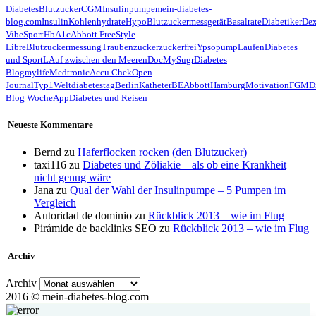
Diabetes
Blutzucker
CGM
Insulinpumpe
mein-diabetes-
blog.com
Insulin
Kohlenhydrate
Hypo
Blutzuckermessgerät
Basalrate
Diabetiker
De
Vibe
Sport
HbA1c
Abbott FreeStyle
Libre
Blutzuckermessung
Traubenzucker
zuckerfrei
Ypsopump
Laufen
Diabetes
und Sport
LAuf zwischen den Meeren
Doc
MySugr
Diabetes
Blog
mylife
Medtronic
Accu Chek
Open
Journal
Typ1
Weltdiabetestag
Berlin
Katheter
BE
Abbott
Hamburg
Motivation
FGM
D
Blog Woche
App
Diabetes und Reisen
Neueste Kommentare
Bernd
zu
Haferflocken rocken (den Blutzucker)
taxi116
zu
Diabetes und Zöliakie – als ob eine Krankheit
nicht genug wäre
Jana
zu
Qual der Wahl der Insulinpumpe – 5 Pumpen im
Vergleich
Autoridad de dominio
zu
Rückblick 2013 – wie im Flug
Pirámide de backlinks SEO
zu
Rückblick 2013 – wie im Flug
Archiv
Archiv
2016 © mein-diabetes-blog.com