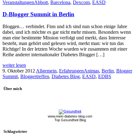
Veranstaltungen
Abbott
,
Barcelona
,
Dexcom
,
EASD
D-Blogger Summit in Berlin
Bloggen… verbindet. Finn und ich sind nun schon einige Jahre
dabei, und ich möchte es gar nicht mehr missen. Besonders wenn
man eine bestimmte Mission verfolgt und merkt, dass Interesse
besteht, man gehört und gelesen wird, merkt man: wir tun das
Richtige! In der letzten Woche wurden wir zusammen mit einer
Reihe anderer internationaler Diabetes Blogger […]
weiter lesen
9. Oktober 2012
Allgemein
,
Erfahrungen
Animas
,
Berlin
,
Blogger
Summit
,
Bloggertreffen
,
Diabetes Blog
,
EASD
,
EDBS
Über mich
www.mein-diabetes-blog.com
Top Gesundheit Blog
Schlagwörter