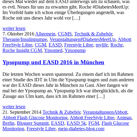
dieses Mal wieder auf dem EASD unterwegs um zu schauen, was
es evtl. Neues für uns zu erwarten gibt. Roche #DiabetesMeetUp:
Im Vorfeld hatte ich schon einige Überlegungen angestellt, was
Roche mit uns dieses Jahr wohl vor […]
weiter lesen
7. Oktober 2016
Allgemein
,
CGMS
,
Technik & Zubehör
,
Therapie/Insulinpumpe
,
Veranstaltungen
#DiabetesMeetUp
,
Abbott
FreeStyle Libre
,
CGM
,
EASD
,
Freestyle Libre
,
mylife
,
Roche
,
Roche Insight CGM
,
Ypsomed
,
Ypsopump
Ypsopump und EASD 2016 in München
Die letzten Wochen waren spannend. Zu einem darf ich im Rahmen
einer Studie des IDT in Ulm die Ypsopump tragen und zum anderen
war der EASD dieses Jahr in München zu Gast. Aber fangen wir
mal bei der Ypsopump an. Ypsopump Ich war überglücklich, als die
Zusage aus Ulm kam, dass ich im Rahmen einer […]
weiter lesen
21. September 2014
Technik & Zubehör
,
Veranstaltungen
Abbott
,
Abbott Flash Glucose Monitoring
,
Abbott FreeStyle Libre
,
Animas
,
Berlin
,
Blogger Summit
,
EASD
,
EASD 5k
,
FGM
,
Flash Glucose
Monitoring
,
Freestyle Libre
,
mein-diabetes-blog.com