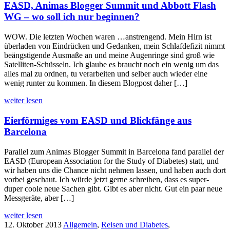
EASD, Animas Blogger Summit und Abbott Flash
WG – wo soll ich nur beginnen?
WOW. Die letzten Wochen waren …anstrengend. Mein Hirn ist
überladen von Eindrücken und Gedanken, mein Schlafdefizit nimmt
beängstigende Ausmaße an und meine Augenringe sind groß wie
Satelliten-Schüsseln. Ich glaube es braucht noch ein wenig um das
alles mal zu ordnen, tu verarbeiten und selber auch wieder eine
wenig runter zu kommen. In diesem Blogpost daher […]
weiter lesen
Eierförmiges vom EASD und Blickfänge aus
Barcelona
Parallel zum Animas Blogger Summit in Barcelona fand parallel der
EASD (European Association for the Study of Diabetes) statt, und
wir haben uns die Chance nicht nehmen lassen, und haben auch dort
vorbei geschaut. Ich würde jetzt gerne schreiben, dass es super-
duper coole neue Sachen gibt. Gibt es aber nicht. Gut ein paar neue
Messgeräte, aber […]
weiter lesen
12. Oktober 2013
Allgemein
,
Reisen und Diabetes
,