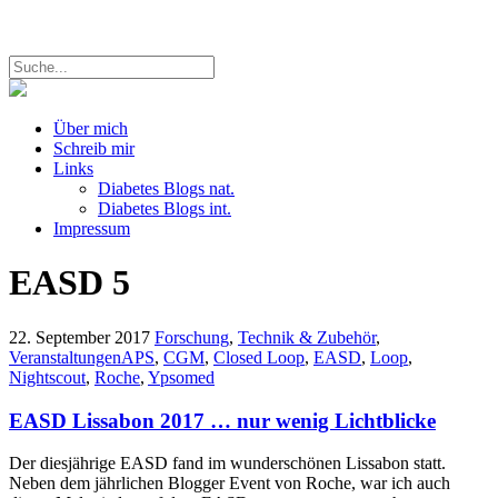
Über mich
Schreib mir
Links
Diabetes Blogs nat.
Diabetes Blogs int.
Impressum
EASD
5
22. September 2017
Forschung
,
Technik & Zubehör
,
Veranstaltungen
APS
,
CGM
,
Closed Loop
,
EASD
,
Loop
,
Nightscout
,
Roche
,
Ypsomed
EASD Lissabon 2017 … nur wenig Lichtblicke
Der diesjährige EASD fand im wunderschönen Lissabon statt.
Neben dem jährlichen Blogger Event von Roche, war ich auch