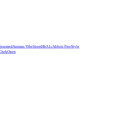
Ypsomed
Animas Vibe
Sport
HbA1c
Abbott FreeStyle
Chek
Open