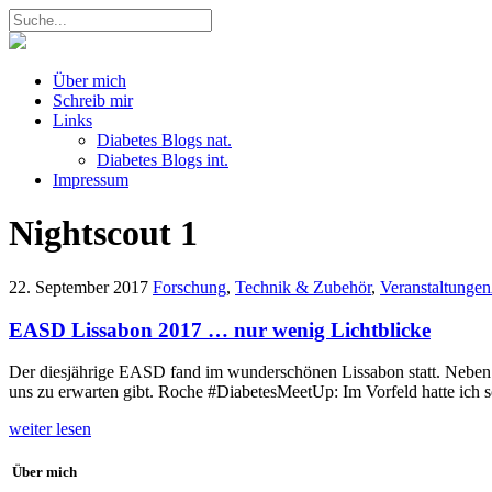
Über mich
Schreib mir
Links
Diabetes Blogs nat.
Diabetes Blogs int.
Impressum
Nightscout
1
22. September 2017
Forschung
,
Technik & Zubehör
,
Veranstaltungen
EASD Lissabon 2017 … nur wenig Lichtblicke
Der diesjährige EASD fand im wunderschönen Lissabon statt. Neben
uns zu erwarten gibt. Roche #DiabetesMeetUp: Im Vorfeld hatte ich 
weiter lesen
Über mich