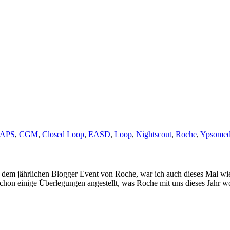
APS
,
CGM
,
Closed Loop
,
EASD
,
Loop
,
Nightscout
,
Roche
,
Ypsome
 dem jährlichen Blogger Event von Roche, war ich auch dieses Mal wi
schon einige Überlegungen angestellt, was Roche mit uns dieses Jahr w