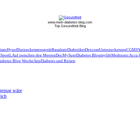
www.mein-diabetes-blog.com
Top Gesundheit Blog
rate
Hypo
Blutzuckermessgerät
Basalrate
Diabetiker
Dexcom
Unterzuckerung
CGMS
 Sport
LAuf zwischen den Meeren
Doc
MySugr
Diabetes Blog
mylife
Medtronic
Accu 
iabetes Blog Woche
App
Diabetes und Reisen
 genug wäre
eich