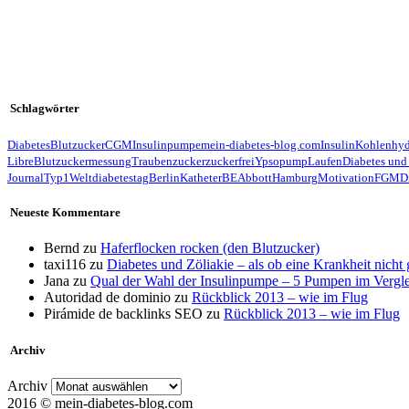
Schlagwörter
Diabetes
Blutzucker
CGM
Insulinpumpe
mein-diabetes-blog.com
Insulin
Kohlenhyd
Libre
Blutzuckermessung
Traubenzucker
zuckerfrei
Ypsopump
Laufen
Diabetes und
Journal
Typ1
Weltdiabetestag
Berlin
Katheter
BE
Abbott
Hamburg
Motivation
FGM
D
Neueste Kommentare
Bernd
zu
Haferflocken rocken (den Blutzucker)
taxi116
zu
Diabetes und Zöliakie – als ob eine Krankheit nicht
Jana
zu
Qual der Wahl der Insulinpumpe – 5 Pumpen im Vergl
Autoridad de dominio
zu
Rückblick 2013 – wie im Flug
Pirámide de backlinks SEO
zu
Rückblick 2013 – wie im Flug
Archiv
Archiv
2016 © mein-diabetes-blog.com