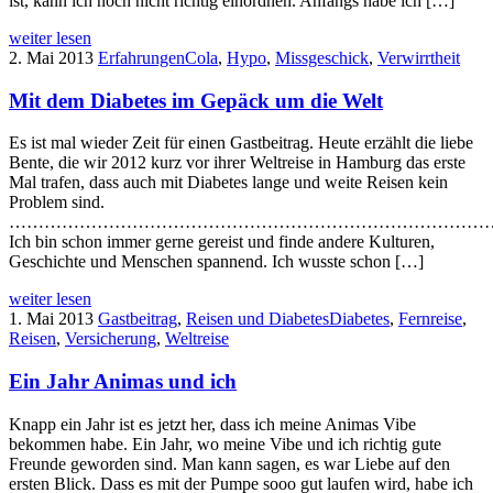
ist, kann ich noch nicht richtig einordnen. Anfangs habe ich […]
weiter lesen
2. Mai 2013
Erfahrungen
Cola
,
Hypo
,
Missgeschick
,
Verwirrtheit
Mit dem Diabetes im Gepäck um die Welt
Es ist mal wieder Zeit für einen Gastbeitrag. Heute erzählt die liebe
Bente, die wir 2012 kurz vor ihrer Weltreise in Hamburg das erste
Mal trafen, dass auch mit Diabetes lange und weite Reisen kein
Problem sind.
………………………………………………………………………
Ich bin schon immer gerne gereist und finde andere Kulturen,
Geschichte und Menschen spannend. Ich wusste schon […]
weiter lesen
1. Mai 2013
Gastbeitrag
,
Reisen und Diabetes
Diabetes
,
Fernreise
,
Reisen
,
Versicherung
,
Weltreise
Ein Jahr Animas und ich
Knapp ein Jahr ist es jetzt her, dass ich meine Animas Vibe
bekommen habe. Ein Jahr, wo meine Vibe und ich richtig gute
Freunde geworden sind. Man kann sagen, es war Liebe auf den
ersten Blick. Dass es mit der Pumpe sooo gut laufen wird, habe ich