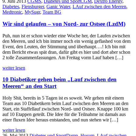
9. Juni 2013
CGMS
,
Diabetes und Sport
CGM
,
Dextro Energy
,
Diabetes
,
Flensburger
,
Ganic Water
,
LAuf zwischen den Meeren
,
Medtronic
,
MySugr
,
Team BG
Wir sind gelaufen – von Nord- zur Ostsee (LzdM)
Puh, nun ist er schon wieder eine Woche her, der Laufen zwischen
den Meeren, und ich bin immer noch ein wenig geflashed von dem
Event, den Leuten, der Stimmung und überhaupt….! Ich bin mit
dem Bericht etwas spät dran, dafür gibt es hier und dort aber schon
2 tolle Zusammenfassungen. Am Freitag vorm Lauf haben […]
weiter lesen
10 Diabetiker gehen beim „Lauf zwischen den
Meeren“ an den Start
Holy Shit, bereits in 5 Tagen ist es soweit. Wir gehen mit einem
Team aus 10 Diabetikern beim Lauf zwischen den Meeren an den
Start, ein Staffellauf zwischen Nord- und Ostsee. Knappe 100 km
auf 10 Etappen geteilt. Die Idee für die Teilnahme ist damals aus
einer fluxen Idee heraus entstanden, und nun stehen wir […]
weiter lesen
26. Mai 2013
Diabetes und Sport
Damp
,
Husum
,
LAuf zwischen