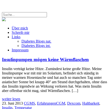
Über mich
Schreib mir
Links
Diabetes Blogs nat.
Diabetes Blogs int.
Impressum
Insulinpumpen mögen keine Wärmflaschen
Insulin verträgt keine Hitze. Zumindest keine große Hitze. Meine
Insulinpumpe war mit mir im Solarium, befindet sich ständig in
meiner warmen Hosentasche und hat auch so manchen Tag unter
asiatischer Sonne bei knapp 40° am Strand durchgehalten, ohne dass
das Insulin irgendwie an Wirkung verloren hat. Was mein Insulin
aber offenbar nicht mag, sind Wärmflaschen. […]
weiter lesen
23. Juni 2013
CGMS
,
Erfahrungen
CGM
,
Dexcom
,
Haltbarkeit
,
Insulin
,
Temperatur