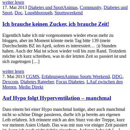
weiter lesen
17. Mai 2013
Diabetes und Sport
Animas
,
Community
,
Diabetes und
Sport
,
Doc
,
Loughborough
,
Sportsweekend
Ich brauche keinen Zucker, ich brauche Zeit!
Eigentlich habe ich mir vorgenommen wieder etwas mehr zu
bloggen, aber im Moment könnte mein Tag bitte 139 (mein
Durchschnitts BZ im April, sofern es interessiert… :)) Stunden
haben. Auch der Mai ist schon wieder voll bis zum Rand. Trotzdem
möchte ich kurz schreiben, was in der letzten Zeit so passiert ist und
sich zugetragen […]
weiter lesen
7. Mai 2013
CGMS
,
Erfahrungen
Animas Sports Weekend
,
DDG
,
Dexcom
,
Diabetes Ratgeber
,
Focus Diabetes
,
LAuf zwischen den
Meeren
,
Mediq Direkt
Auf Hypo folgt Hyperventilation – manchmal
Dass einem bei einer Hypo manchmal lustige, aber auch manchmal
nicht so schöne Dinge passieren, durfte ich ja bereits am eigenen
Leib erfahren. Ich erinnere mich an den Sturz von der Treppe, kurz
vor meinem Asien Urlaub. Das was mir nun vor einiger Zeit passiert