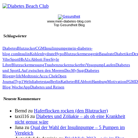
www.mein-diabetes-blog.com
Top Gesundheit Blog
Schlagwörter
Diabetes
Blutzucker
CGM
Insulinpumpe
mein-diabetes-
blog.com
Insulin
Kohlenhydrate
Hypo
Blutzuckermessgerät
Basalrate
Diabetiker
De
Vibe
Sport
HbA1c
Abbott FreeStyle
Libre
Blutzuckermessung
Traubenzucker
zuckerfrei
Ypsopump
Laufen
Diabetes
und Sport
LAuf zwischen den Meeren
Doc
MySugr
Diabetes
Blog
mylife
Medtronic
Accu Chek
Open
Journal
Typ1
Weltdiabetestag
Berlin
Katheter
BE
Abbott
Hamburg
Motivation
FGM
D
Blog Woche
App
Diabetes und Reisen
Neueste Kommentare
Bernd
zu
Haferflocken rocken (den Blutzucker)
taxi116
zu
Diabetes und Zöliakie – als ob eine Krankheit
nicht genug wäre
Jana
zu
Qual der Wahl der Insulinpumpe – 5 Pumpen im
Vergleich