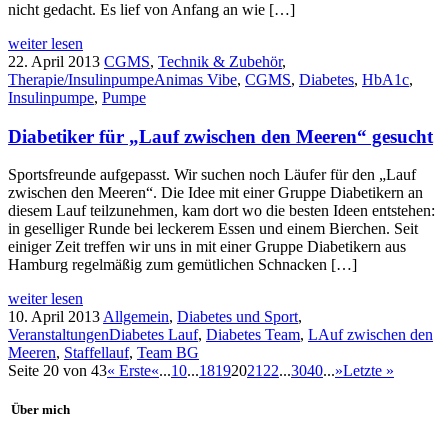
nicht gedacht. Es lief von Anfang an wie […]
weiter lesen
22. April 2013
CGMS
,
Technik & Zubehör
,
Therapie/Insulinpumpe
Animas Vibe
,
CGMS
,
Diabetes
,
HbA1c
,
Insulinpumpe
,
Pumpe
Diabetiker für „Lauf zwischen den Meeren“ gesucht
Sportsfreunde aufgepasst. Wir suchen noch Läufer für den „Lauf
zwischen den Meeren“. Die Idee mit einer Gruppe Diabetikern an
diesem Lauf teilzunehmen, kam dort wo die besten Ideen entstehen:
in geselliger Runde bei leckerem Essen und einem Bierchen. Seit
einiger Zeit treffen wir uns in mit einer Gruppe Diabetikern aus
Hamburg regelmäßig zum gemütlichen Schnacken […]
weiter lesen
10. April 2013
Allgemein
,
Diabetes und Sport
,
Veranstaltungen
Diabetes Lauf
,
Diabetes Team
,
LAuf zwischen den
Meeren
,
Staffellauf
,
Team BG
Seite 20 von 43
« Erste
«
...
10
...
18
19
20
21
22
...
30
40
...
»
Letzte »
Über mich