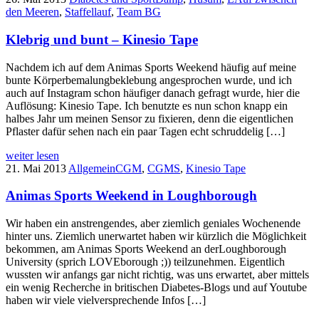
den Meeren
,
Staffellauf
,
Team BG
Klebrig und bunt – Kinesio Tape
Nachdem ich auf dem Animas Sports Weekend häufig auf meine
bunte Körperbemalungbeklebung angesprochen wurde, und ich
auch auf Instagram schon häufiger danach gefragt wurde, hier die
Auflösung: Kinesio Tape. Ich benutzte es nun schon knapp ein
halbes Jahr um meinen Sensor zu fixieren, denn die eigentlichen
Pflaster dafür sehen nach ein paar Tagen echt schruddelig […]
weiter lesen
21. Mai 2013
Allgemein
CGM
,
CGMS
,
Kinesio Tape
Animas Sports Weekend in Loughborough
Wir haben ein anstrengendes, aber ziemlich geniales Wochenende
hinter uns. Ziemlich unerwartet haben wir kürzlich die Möglichkeit
bekommen, am Animas Sports Weekend an derLoughborough
University (sprich LOVEborough ;)) teilzunehmen. Eigentlich
wussten wir anfangs gar nicht richtig, was uns erwartet, aber mittels
ein wenig Recherche in britischen Diabetes-Blogs und auf Youtube
haben wir viele vielversprechende Infos […]