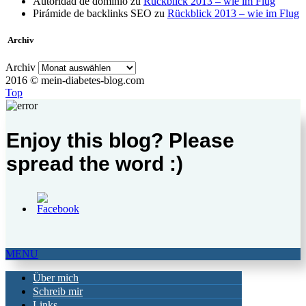
Autoridad de dominio
zu
Rückblick 2013 – wie im Flug
Pirámide de backlinks SEO
zu
Rückblick 2013 – wie im Flug
Archiv
Archiv
2016 © mein-diabetes-blog.com
Top
Enjoy this blog? Please
spread the word :)
MENU
Über mich
Schreib mir
Links