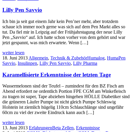
Lilly Pen Savvio
Ich bin ja seit gut einem Jahr kein Pen’ner mehr, aber trotzdem
schaue ich immer noch gerne was sich auf dem Pen Markt alles so
tut. Da fiel mir in Leipzig auf der Frühjahrstagung der neue Lilly
Pen „Savvio“ auf. Ich hatte schon vorher von dem gehört und war
jetzt gespannt, was mich erwartete. Wenn […]
weiter lesen
18. Juni 2013
Allgemein
,
Technik & Zubehör
Humalog
,
HumaPen
Savvio
,
Insulinpen
,
Lilly Pen Savvio
,
Lilly Pharma
Karamellisierte Erkenntnisse der letzten Tage
Wassermelonen sind der Teufel – zumindest für den BZ Fisch am
Abend erfordert ne ordentlich Portion FPE CGM am Winkefleisch
zu tragen ist super, Tape abziehen hingehen HÖLLE Diabetiker sind
die grüneren Läufer Pumpe ist nicht gleich Pumpe Schleswig
Holstein ist ziemlich hügelig 110cm Schlauchlänge sind ungefähr
60cm zu viel der zweite Eindruck kann auch […]
weiter lesen
13. Juni 2013
Erfahrungen
Beta Zellen
,
Erkenntnisse