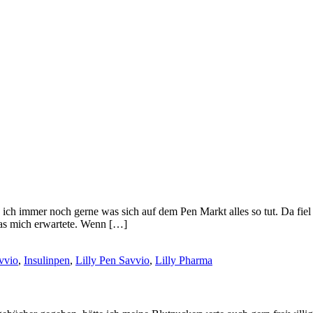
e ich immer noch gerne was sich auf dem Pen Markt alles so tut. Da fie
was mich erwartete. Wenn […]
vvio
,
Insulinpen
,
Lilly Pen Savvio
,
Lilly Pharma