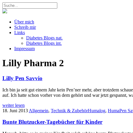
Über mich
Schreib mir
Links
Diabetes Blogs nat.
Diabetes Blogs int.
Impressum
Lilly Pharma
2
Lilly Pen Savvio
Ich bin ja seit gut einem Jahr kein Pen’ner mehr, aber trotzdem schau
auf. Ich hatte schon vorher von dem gehört und war jetzt gespannt, 
weiter lesen
18. Juni 2013
Allgemein
,
Technik & Zubehör
Humalog
,
HumaPen Sa
Bunte Blutzucker-Tagebücher für Kinder