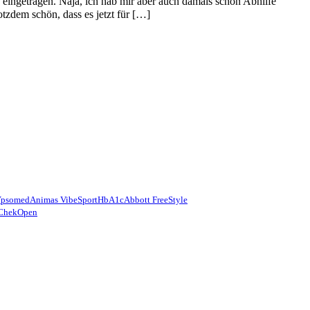
g eingetragen. Naja, ich hab mir aber auch damals schon Abhilfe
zdem schön, dass es jetzt für […]
Ypsomed
Animas Vibe
Sport
HbA1c
Abbott FreeStyle
Chek
Open