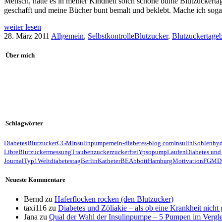
Mensch, hätte es in meiner Kindheit solch schöne bunte Blutzuckerta
geschafft und meine Bücher bunt bemalt und beklebt. Mache ich sog
weiter lesen
28. März 2011
Allgemein
,
Selbstkontrolle
Blutzucker
,
Blutzuckertage
Über mich
Schlagwörter
Diabetes
Blutzucker
CGM
Insulinpumpe
mein-diabetes-blog.com
Insulin
Kohlenhyd
Libre
Blutzuckermessung
Traubenzucker
zuckerfrei
Ypsopump
Laufen
Diabetes und
Journal
Typ1
Weltdiabetestag
Berlin
Katheter
BE
Abbott
Hamburg
Motivation
FGM
D
Neueste Kommentare
Bernd
zu
Haferflocken rocken (den Blutzucker)
taxi116
zu
Diabetes und Zöliakie – als ob eine Krankheit nicht
Jana
zu
Qual der Wahl der Insulinpumpe – 5 Pumpen im Vergl