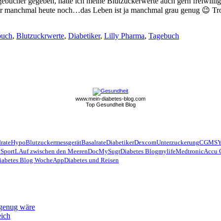
gebücher gegeben, hätte ich meine Blutzuckerwerte auch gern freiwilli
ar manchmal heute noch…das Leben ist ja manchmal grau genug 😉 Trot
buch
,
Blutzuckrwerte
,
Diabetiker
,
Lilly Pharma
,
Tagebuch
www.mein-diabetes-blog.com
Top Gesundheit Blog
rate
Hypo
Blutzuckermessgerät
Basalrate
Diabetiker
Dexcom
Unterzuckerung
CGMS
 Sport
LAuf zwischen den Meeren
Doc
MySugr
Diabetes Blog
mylife
Medtronic
Accu 
iabetes Blog Woche
App
Diabetes und Reisen
 genug wäre
eich