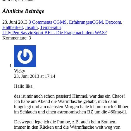
Ähnliche Beiträge
23. Juni 2013
3 Comments
CGMS
,
Erfahrungen
CGM
,
Dexcom
,
Haltbarkeit
,
Insulin
,
Temperatur
Lilly Pen Savvio
Sport BEs - Die Frage nach dem WAS?
Kommentare: 3
Vicky
23. Juni 2013 at 17:14
Hallo Ilka,
das ist mir auch schon passiert! Himmel, war das ein Chaos!
Ich habe am Abend die Wärmflasche gehabt, mich dann
hingelegt und am nächsten Morgen hatte ich nur noch Glibber
im Schlauch und einen astronomischen BZ um die 460mg/dl.
Deswegen lege ich die Pumpe, z.B. auch beim Sonnen,
immer in den Rücken und die Wärmflasche weit weg von