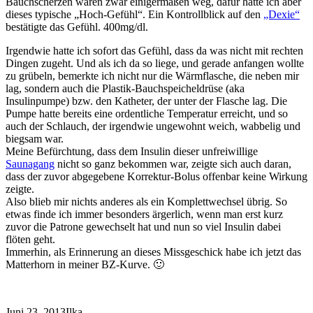
Bauchscherzen waren zwar einigermaßen weg, dafür hatte ich aber
dieses typische „Hoch-Gefühl“. Ein Kontrollblick auf den
„Dexie“
bestätigte das Gefühl. 400mg/dl.
Irgendwie hatte ich sofort das Gefühl, dass da was nicht mit rechten
Dingen zugeht. Und als ich da so liege, und gerade anfangen wollte
zu grübeln, bemerkte ich nicht nur die Wärmflasche, die neben mir
lag, sondern auch die Plastik-Bauchspeicheldrüse (aka
Insulinpumpe) bzw. den Katheter, der unter der Flasche lag. Die
Pumpe hatte bereits eine ordentliche Temperatur erreicht, und so
auch der Schlauch, der irgendwie ungewohnt weich, wabbelig und
biegsam war.
Meine Befürchtung, dass dem Insulin dieser unfreiwillige
Saunagang
nicht so ganz bekommen war, zeigte sich auch daran,
dass der zuvor abgegebene Korrektur-Bolus offenbar keine Wirkung
zeigte.
Also blieb mir nichts anderes als ein Komplettwechsel übrig. So
etwas finde ich immer besonders ärgerlich, wenn man erst kurz
zuvor die Patrone gewechselt hat und nun so viel Insulin dabei
flöten geht.
Immerhin, als Erinnerung an dieses Missgeschick habe ich jetzt das
Matterhorn in meiner BZ-Kurve. 🙂
Juni 23, 2013
Ilka