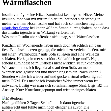
Wärmflaschen
Insulin verträgt keine Hitze. Zumindest keine große Hitze. Meine
Insulinpumpe war mit mir im Solarium, befindet sich ständig in
meiner warmen Hosentasche und hat auch so manchen Tag unter
asiatischer Sonne
bei knapp 40° am Strand durchgehalten, ohne dass
das Insulin irgendwie an Wirkung verloren hat.
Was mein Insulin aber offenbar nicht mag, sind Wärmflaschen.
Kürzlich am Wochenende haben mich doch tatsächlich ein paar
fiese Bauchschmerzen geplagt, die mich dazu verleiten ließen, mich
mit einer „Warmbuddel“ aufs Sofa zu legen und eine Weile zu
schlafen. Heißt ja immer so schön „Schlaf dich gesund“. Naja,
scheint zumindest beim Diabetes nicht wirklich zu funktionieren.
Wie auch immer, ich liege da also auf dem Sofa, an meine
Wärmflasche gekuschelt und nicker langsam ein. Nach knapp 2
Stunden wache ich wieder auf und gucke erstmal reflexartig auf
mein CGM. Das mache ich komischer Weise immer wenn ich
aufwache. Lustig was man sich so schnell angewöhnt. Urgs, BZ im
Anstieg. Kurz Korrektur gepumpt und wieder eingeschlafen.
Nach gefühlten 2 Tagen Schlaf bin ich dann irgendwann
aufgewacht und fühlte mich noch elender als zuvor. Die