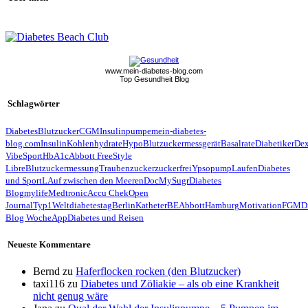
www.mein-diabetes-blog.com
Top Gesundheit Blog
Schlagwörter
Diabetes
Blutzucker
CGM
Insulinpumpe
mein-diabetes-
blog.com
Insulin
Kohlenhydrate
Hypo
Blutzuckermessgerät
Basalrate
Diabetiker
De
Vibe
Sport
HbA1c
Abbott FreeStyle
Libre
Blutzuckermessung
Traubenzucker
zuckerfrei
Ypsopump
Laufen
Diabetes
und Sport
LAuf zwischen den Meeren
Doc
MySugr
Diabetes
Blog
mylife
Medtronic
Accu Chek
Open
Journal
Typ1
Weltdiabetestag
Berlin
Katheter
BE
Abbott
Hamburg
Motivation
FGM
D
Blog Woche
App
Diabetes und Reisen
Neueste Kommentare
Bernd
zu
Haferflocken rocken (den Blutzucker)
taxi116
zu
Diabetes und Zöliakie – als ob eine Krankheit
nicht genug wäre