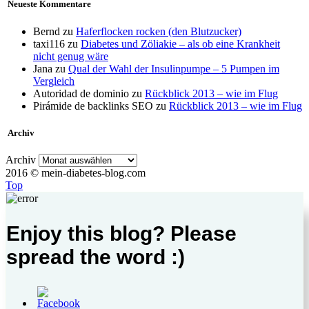
Neueste Kommentare
Bernd
zu
Haferflocken rocken (den Blutzucker)
taxi116
zu
Diabetes und Zöliakie – als ob eine Krankheit
nicht genug wäre
Jana
zu
Qual der Wahl der Insulinpumpe – 5 Pumpen im
Vergleich
Autoridad de dominio
zu
Rückblick 2013 – wie im Flug
Pirámide de backlinks SEO
zu
Rückblick 2013 – wie im Flug
Archiv
Archiv
2016 © mein-diabetes-blog.com
Top
Enjoy this blog? Please
spread the word :)