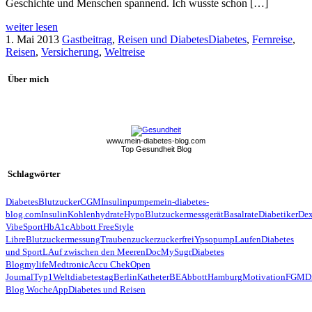
Geschichte und Menschen spannend. Ich wusste schon […]
weiter lesen
1. Mai 2013
Gastbeitrag
,
Reisen und Diabetes
Diabetes
,
Fernreise
,
Reisen
,
Versicherung
,
Weltreise
Über mich
www.mein-diabetes-blog.com
Top Gesundheit Blog
Schlagwörter
Diabetes
Blutzucker
CGM
Insulinpumpe
mein-diabetes-
blog.com
Insulin
Kohlenhydrate
Hypo
Blutzuckermessgerät
Basalrate
Diabetiker
De
Vibe
Sport
HbA1c
Abbott FreeStyle
Libre
Blutzuckermessung
Traubenzucker
zuckerfrei
Ypsopump
Laufen
Diabetes
und Sport
LAuf zwischen den Meeren
Doc
MySugr
Diabetes
Blog
mylife
Medtronic
Accu Chek
Open
Journal
Typ1
Weltdiabetestag
Berlin
Katheter
BE
Abbott
Hamburg
Motivation
FGM
D
Blog Woche
App
Diabetes und Reisen