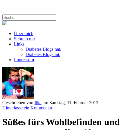
Über mich
Schreib mir
Links
Diabetes Blogs nat.
Diabetes Blogs int.
Impressum
Geschrieben von
Ilka
am
Samstag, 11. Februar 2012
Hinterlasse ein Kommentar
Süßes fürs Wohlbefinden und