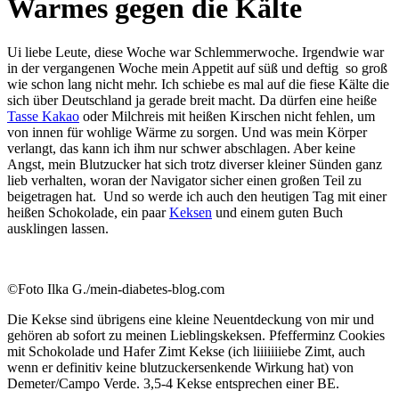
Warmes gegen die Kälte
Ui liebe Leute, diese Woche war Schlemmerwoche. Irgendwie war
in der vergangenen Woche mein Appetit auf süß und deftig so groß
wie schon lang nicht mehr. Ich schiebe es mal auf die fiese Kälte die
sich über Deutschland ja gerade breit macht. Da dürfen eine heiße
Tasse Kakao
oder Milchreis mit heißen Kirschen nicht fehlen, um
von innen für wohlige Wärme zu sorgen. Und was mein Körper
verlangt, das kann ich ihm nur schwer abschlagen. Aber keine
Angst, mein Blutzucker hat sich trotz diverser kleiner Sünden ganz
lieb verhalten, woran der Navigator sicher einen großen Teil zu
beigetragen hat. Und so werde ich auch den heutigen Tag mit einer
heißen Schokolade, ein paar
Keksen
und einem guten Buch
ausklingen lassen.
©Foto Ilka G./mein-diabetes-blog.com
Die Kekse sind übrigens eine kleine Neuentdeckung von mir und
gehören ab sofort zu meinen Lieblingskeksen. Pfefferminz Cookies
mit Schokolade und Hafer Zimt Kekse (ich liiiiiiiebe Zimt, auch
wenn er definitiv keine blutzuckersenkende Wirkung hat) von
Demeter/Campo Verde. 3,5-4 Kekse entsprechen einer BE.