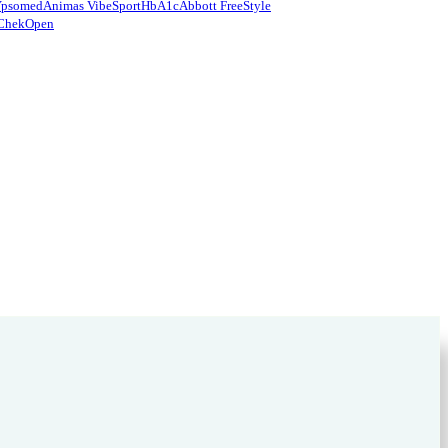
Ypsomed
Animas Vibe
Sport
HbA1c
Abbott FreeStyle
Chek
Open