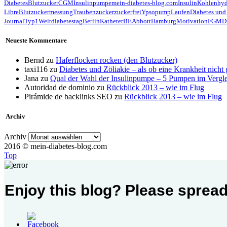
Diabetes
Blutzucker
CGM
Insulinpumpe
mein-diabetes-blog.com
Insulin
Kohlenhyd
Libre
Blutzuckermessung
Traubenzucker
zuckerfrei
Ypsopump
Laufen
Diabetes und
Journal
Typ1
Weltdiabetestag
Berlin
Katheter
BE
Abbott
Hamburg
Motivation
FGM
D
Neueste Kommentare
Bernd
zu
Haferflocken rocken (den Blutzucker)
taxi116
zu
Diabetes und Zöliakie – als ob eine Krankheit nicht
Jana
zu
Qual der Wahl der Insulinpumpe – 5 Pumpen im Vergl
Autoridad de dominio
zu
Rückblick 2013 – wie im Flug
Pirámide de backlinks SEO
zu
Rückblick 2013 – wie im Flug
Archiv
Archiv
2016 © mein-diabetes-blog.com
Top
Enjoy this blog? Please spread