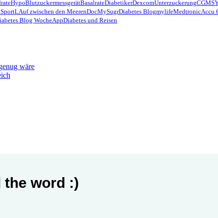
rate
Hypo
Blutzuckermessgerät
Basalrate
Diabetiker
Dexcom
Unterzuckerung
CGMS
 Sport
LAuf zwischen den Meeren
Doc
MySugr
Diabetes Blog
mylife
Medtronic
Accu 
iabetes Blog Woche
App
Diabetes und Reisen
 genug wäre
eich
 the word :)