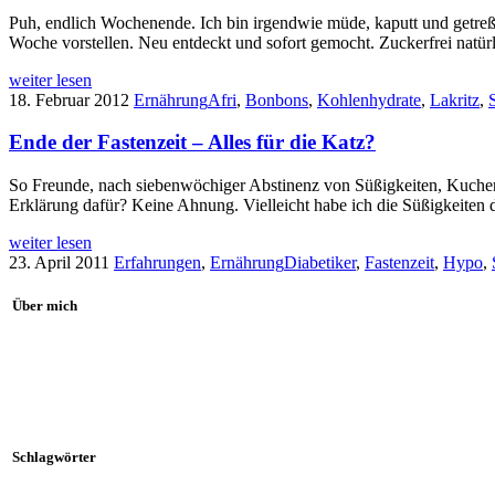
Puh, endlich Wochenende. Ich bin irgendwie müde, kaputt und getreßt
Woche vorstellen. Neu entdeckt und sofort gemocht. Zuckerfrei natür
weiter lesen
18. Februar 2012
Ernährung
Afri
,
Bonbons
,
Kohlenhydrate
,
Lakritz
,
Ende der Fastenzeit – Alles für die Katz?
So Freunde, nach siebenwöchiger Abstinenz von Süßigkeiten, Kuchen, 
Erklärung dafür? Keine Ahnung. Vielleicht habe ich die Süßigkeiten d
weiter lesen
23. April 2011
Erfahrungen
,
Ernährung
Diabetiker
,
Fastenzeit
,
Hypo
,
Über mich
Schlagwörter