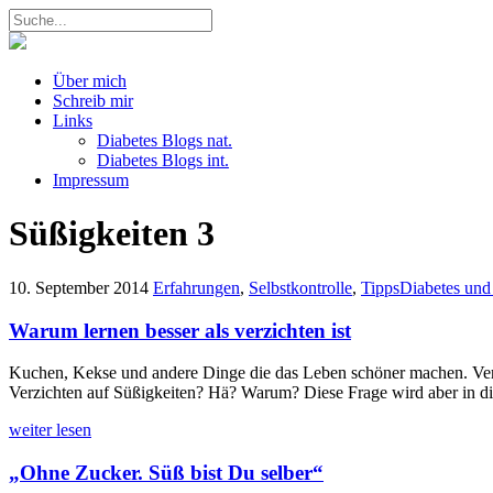
Über mich
Schreib mir
Links
Diabetes Blogs nat.
Diabetes Blogs int.
Impressum
Süßigkeiten
3
10. September 2014
Erfahrungen
,
Selbstkontrolle
,
Tipps
Diabetes und
Warum lernen besser als verzichten ist
Kuchen, Kekse und andere Dinge die das Leben schöner machen. Verzicht
Verzichten auf Süßigkeiten? Hä? Warum? Diese Frage wird aber in di
weiter lesen
„Ohne Zucker. Süß bist Du selber“