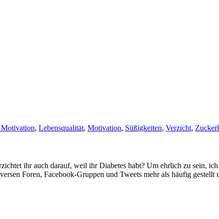
 Motivation
,
Lebensqualität
,
Motivation
,
Süßigkeiten
,
Verzicht
,
Zuckerk
et ihr auch darauf, weil ihr Diabetes habt? Um ehrlich zu sein, ich ve
versen Foren, Facebook-Gruppen und Tweets mehr als häufig gestellt 