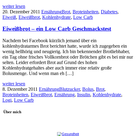
weiter lesen
20. Dezember 2011
Ernährung
Brot
,
Broteinheiten
,
Diabetes
,
Eiweiß
,
Eiweißbrot
,
Kohlenhydrate
,
Low Carb
Eiweißbrot – ein Low Carb Geschmackstest
Nachdem bei Facebook kürzlich jemand über ein
kohlenhydratarmes Brot berichtet hatte, wurde ich zugegeben ein
wenig hellhörig und neugierig. Ich bin bekennender Brotliebhaber,
ein Tag ohne frisches Vollkornbrot oder Brötchen gibt es bei mir nur
selten. Leider erfordert Brot auf Grund des hohen
Kohlenhydratgehaltes aber auch immer eine relativ große
Bolusmenge. Und wenn man eh […]
weiter lesen
8. Dezember 2011
Ernährung
Blutzucker
,
Bolus
,
Brot
,
Broteinheiten
,
Eiweißbrot
,
Ernährung
,
Insulin
,
Kohlenhydrate
,
Logi
,
Low Carb
Über mich