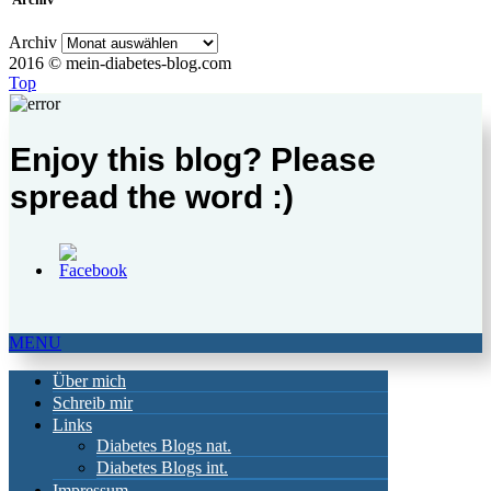
Archiv
2016 © mein-diabetes-blog.com
Top
Enjoy this blog? Please
spread the word :)
MENU
Über mich
Schreib mir
Links
Diabetes Blogs nat.
Diabetes Blogs int.
Impressum