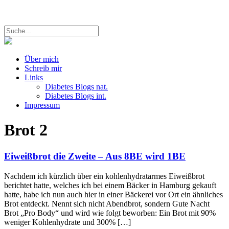
Über mich
Schreib mir
Links
Diabetes Blogs nat.
Diabetes Blogs int.
Impressum
Brot
2
Eiweißbrot die Zweite – Aus 8BE wird 1BE
Nachdem ich kürzlich über ein kohlenhydratarmes Eiweißbrot
berichtet hatte, welches ich bei einem Bäcker in Hamburg gekauft
hatte, habe ich nun auch hier in einer Bäckerei vor Ort ein ähnliches
Brot entdeckt. Nennt sich nicht Abendbrot, sondern Gute Nacht
Brot „Pro Body“ und wird wie folgt beworben: Ein Brot mit 90%
weniger Kohlenhydrate und 300% […]