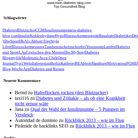
www.mein-diabetes-blog.com
Top Gesundheit Blog
Schlagwörter
Diabetes
Blutzucker
CGM
Insulinpumpe
mein-diabetes-
blog.com
Insulin
Kohlenhydrate
Hypo
Blutzuckermessgerät
Basalrate
Diabetiker
De
Vibe
Sport
HbA1c
Abbott FreeStyle
Libre
Blutzuckermessung
Traubenzucker
zuckerfrei
Ypsopump
Laufen
Diabetes
und Sport
LAuf zwischen den Meeren
Doc
MySugr
Diabetes
Blog
mylife
Medtronic
Accu Chek
Open
Journal
Typ1
Weltdiabetestag
Berlin
Katheter
BE
Abbott
Hamburg
Motivation
FGM
D
Blog Woche
App
Diabetes und Reisen
Neueste Kommentare
Bernd
zu
Haferflocken rocken (den Blutzucker)
taxi116
zu
Diabetes und Zöliakie – als ob eine Krankheit
nicht genug wäre
Jana
zu
Qual der Wahl der Insulinpumpe – 5 Pumpen im
Vergleich
Autoridad de dominio
zu
Rückblick 2013 – wie im Flug
Pirámide de backlinks SEO
zu
Rückblick 2013 – wie im Flug
Archiv