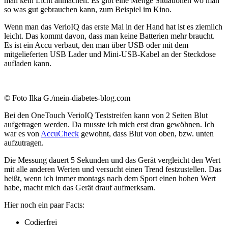
man kein Licht anmachen. Es gibt eine Menge Situationen wo man
so was gut gebrauchen kann, zum Beispiel im Kino.
Wenn man das VerioIQ das erste Mal in der Hand hat ist es ziemlich
leicht. Das kommt davon, dass man keine Batterien mehr braucht.
Es ist ein Accu verbaut, den man über USB oder mit dem
mitgelieferten USB Lader und Mini-USB-Kabel an der Steckdose
aufladen kann.
© Foto Ilka G./mein-diabetes-blog.com
Bei den OneTouch VerioIQ Teststreifen kann von 2 Seiten Blut
aufgetragen werden. Da musste ich mich erst dran gewöhnen. Ich
war es von
AccuCheck
gewohnt, dass Blut von oben, bzw. unten
aufzutragen.
Die Messung dauert 5 Sekunden und das Gerät vergleicht den Wert
mit alle anderen Werten und versucht einen Trend festzustellen. Das
heißt, wenn ich immer montags nach dem Sport einen hohen Wert
habe, macht mich das Gerät drauf aufmerksam.
Hier noch ein paar Facts:
Codierfrei