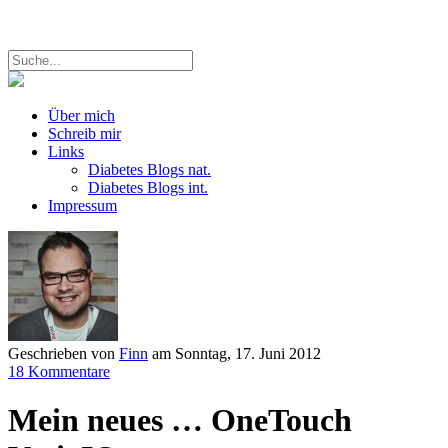
Über mich
Schreib mir
Links
Diabetes Blogs nat.
Diabetes Blogs int.
Impressum
Geschrieben von
Finn
am
Sonntag, 17. Juni 2012
18 Kommentare
Mein neues … OneTouch