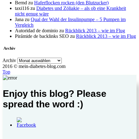
Bernd
zu
Haferflocken rocken (den Blutzucker)
taxi116
zu
Diabetes und Zöliakie – als ob eine Krankheit
nicht genug wäre
Jana
zu
Qual der Wahl der Insulinpumpe – 5 Pumpen im
Vergleich
Autoridad de dominio
zu
Rückblick 2013 – wie im Flug
Pirámide de backlinks SEO
zu
Rückblick 2013 – wie im Flug
Archiv
Archiv
2016 © mein-diabetes-blog.com
Top
Enjoy this blog? Please
spread the word :)