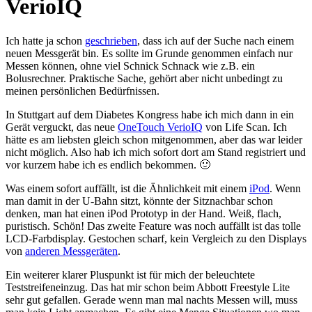
VerioIQ
Ich hatte ja schon
geschrieben
, dass ich auf der Suche nach einem
neuen Messgerät bin. Es sollte im Grunde genommen einfach nur
Messen können, ohne viel Schnick Schnack wie z.B. ein
Bolusrechner. Praktische Sache, gehört aber nicht unbedingt zu
meinen persönlichen Bedürfnissen.
In Stuttgart auf dem Diabetes Kongress habe ich mich dann in ein
Gerät verguckt, das neue
OneTouch VerioIQ
von Life Scan. Ich
hätte es am liebsten gleich schon mitgenommen, aber das war leider
nicht möglich. Also hab ich mich sofort dort am Stand registriert und
vor kurzem habe ich es endlich bekommen. 🙂
Was einem sofort auffällt, ist die Ähnlichkeit mit einem
iPod
. Wenn
man damit in der U-Bahn sitzt, könnte der Sitznachbar schon
denken, man hat einen iPod Prototyp in der Hand. Weiß, flach,
puristisch. Schön! Das zweite Feature was noch auffällt ist das tolle
LCD-Farbdisplay. Gestochen scharf, kein Vergleich zu den Displays
von
anderen Messgeräten
.
Ein weiterer klarer Pluspunkt ist für mich der beleuchtete
Teststreifeneinzug. Das hat mir schon beim Abbott Freestyle Lite
sehr gut gefallen. Gerade wenn man mal nachts Messen will, muss