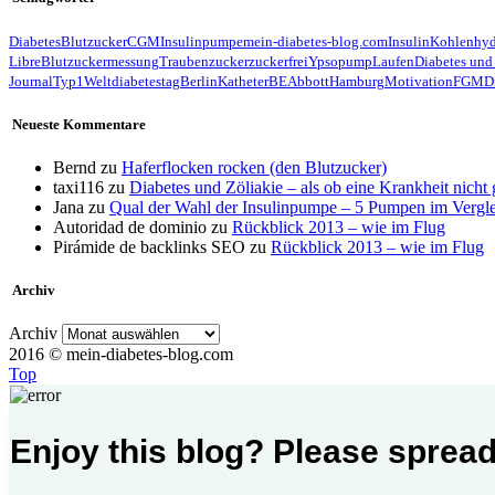
Diabetes
Blutzucker
CGM
Insulinpumpe
mein-diabetes-blog.com
Insulin
Kohlenhyd
Libre
Blutzuckermessung
Traubenzucker
zuckerfrei
Ypsopump
Laufen
Diabetes und
Journal
Typ1
Weltdiabetestag
Berlin
Katheter
BE
Abbott
Hamburg
Motivation
FGM
D
Neueste Kommentare
Bernd
zu
Haferflocken rocken (den Blutzucker)
taxi116
zu
Diabetes und Zöliakie – als ob eine Krankheit nicht
Jana
zu
Qual der Wahl der Insulinpumpe – 5 Pumpen im Vergl
Autoridad de dominio
zu
Rückblick 2013 – wie im Flug
Pirámide de backlinks SEO
zu
Rückblick 2013 – wie im Flug
Archiv
Archiv
2016 © mein-diabetes-blog.com
Top
Enjoy this blog? Please spread