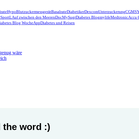
rate
Hypo
Blutzuckermessgerät
Basalrate
Diabetiker
Dexcom
Unterzuckerung
CGMS
 Sport
LAuf zwischen den Meeren
Doc
MySugr
Diabetes Blog
mylife
Medtronic
Accu 
iabetes Blog Woche
App
Diabetes und Reisen
 genug wäre
eich
 the word :)