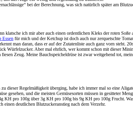
ernachlässige“ bei der Berechnung, was sich natürlich später am Blutz
nn klatsche ich mir aber auch einen ordentlichen Kleks der roten Soße
b Essen
für mich und der Ketchup ist doch auch nur zerquetschte Tom
kennt man daran, dass er auf der Zutatenliste auch ganz vorn steht. 20m
ück Würfelzucker. Aber mal ehrlich, wer kommt schon mit dieser Mini
m fiesen Zeug. Meine Bauchspeicheldrüse ist zwar weitgehend tot, mei
gs zu dieser Regelmäßigkeit überging, habe ich immer mal so eine Aliga
üse gesehen, und die meisten Gemüsesorten müssen in gesitteter Meng
0,4g KH pro 100g über 3g KH pro 100g bis 9g KH pro 100g Frucht. Wa
ich einen deutlichen Blutzuckeranstieg nach dem Verzehr.