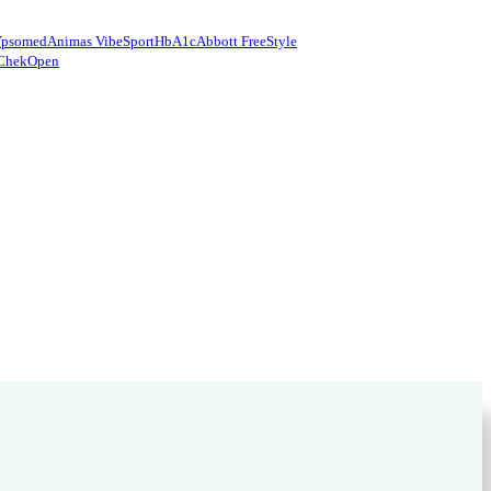
Ypsomed
Animas Vibe
Sport
HbA1c
Abbott FreeStyle
Chek
Open