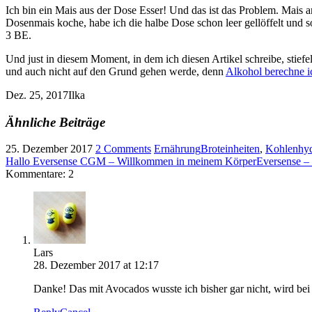
Ich bin ein Mais aus der Dose Esser! Und das ist das Problem. Mais an
Dosenmais koche, habe ich die halbe Dose schon leer gellöffelt und
3 BE.
Und just in diesem Moment, in dem ich diesen Artikel schreibe, stiefe
und auch nicht auf den Grund gehen werde, denn
Alkohol berechne ic
Dez. 25, 2017
Ilka
Ähnliche Beiträge
25. Dezember 2017
2 Comments
Ernährung
Broteinheiten
,
Kohlenhyd
Hallo Eversense CGM – Willkommen in meinem Körper
Eversense –
Kommentare: 2
Lars
28. Dezember 2017 at 12:17
Danke! Das mit Avocados wusste ich bisher gar nicht, wird bei 