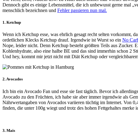
Dennoch gibt es einige Lebensmittel, die ich unbewusst gerne mal „v
menschlich bezeichnen und
Fehler passieren nun mal.
1. Ketchup
Wenn ich Ketchup esse, was ehrlich gesagt recht selten vorkommt, da
ordetlichen Klecks Ketchup drauf. Irgendwie ist Wurst so ein
No Car
Nope, leider nicht. Denn Ketchup besteht größten Teils aus Zucker. Er
Kohlenhydrate, also eine halbe BE und das sind immerhin schon 2 St
Und hey, kommt mir jetzt nicht mit Diät Ketchup oder vergleichbare
2. Avocados
Ich bin ein Avocado Fan und esse sie fast täglich. Bevor ich allerdin
Avocado zu den Früchten, ich habe sie aber immer irgendwie als Gem
Nährwertangaben von Avocados variieren tüchtig im Internet. Von 
finden, die unter 100g wiegt und trotz des hohen Fettgehaltes merke 
3. Mais