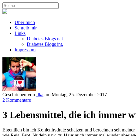
Über mich
Schreib mir
Links
Diabetes Blogs nat.
Diabetes Blogs int.
Impressum
Geschrieben von
Ilka
am
Montag, 25. Dezember 2017
2 Kommentare
3 Lebensmittel, die ich immer w
Eigentlich bin ich Kohlenhydrate schätzen und berechnen seit meiner
wie Reis, Brot, Nudeln usw. zu Haus auch immer mal wieder abwiege