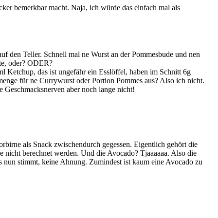
ucker bemerkbar macht. Naja, ich würde das einfach mal als
 auf den Teller. Schnell mal ne Wurst an der Pommesbude und nen
ate, oder? ODER?
l Ketchup, das ist ungefähr ein Esslöffel, haben im Schnitt 6g
menge für ne Currywurst oder Portion Pommes aus? Also ich nicht.
ne Geschmacksnerven aber noch lange nicht!
torbirne als Snack zwischendurch gegessen. Eigentlich gehört die
e nicht berechnet werden. Und die Avocado? Tjaaaaaa. Also die
s nun stimmt, keine Ahnung. Zumindest ist kaum eine Avocado zu