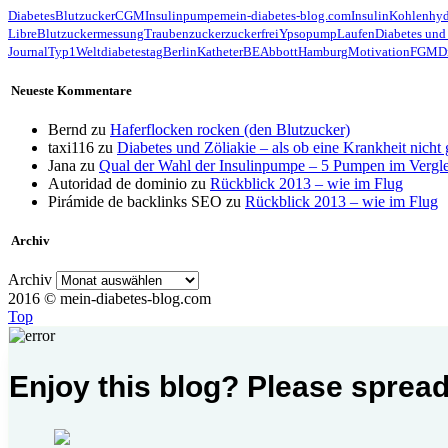
Diabetes
Blutzucker
CGM
Insulinpumpe
mein-diabetes-blog.com
Insulin
Kohlenhyd
Libre
Blutzuckermessung
Traubenzucker
zuckerfrei
Ypsopump
Laufen
Diabetes und
Journal
Typ1
Weltdiabetestag
Berlin
Katheter
BE
Abbott
Hamburg
Motivation
FGM
D
Neueste Kommentare
Bernd
zu
Haferflocken rocken (den Blutzucker)
taxi116
zu
Diabetes und Zöliakie – als ob eine Krankheit nicht
Jana
zu
Qual der Wahl der Insulinpumpe – 5 Pumpen im Vergl
Autoridad de dominio
zu
Rückblick 2013 – wie im Flug
Pirámide de backlinks SEO
zu
Rückblick 2013 – wie im Flug
Archiv
Archiv
2016 © mein-diabetes-blog.com
Top
Enjoy this blog? Please spread