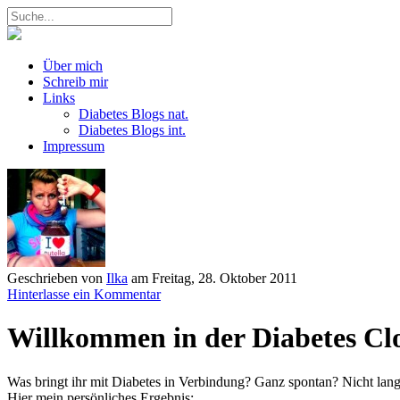
Über mich
Schreib mir
Links
Diabetes Blogs nat.
Diabetes Blogs int.
Impressum
Geschrieben von
Ilka
am
Freitag, 28. Oktober 2011
Hinterlasse ein Kommentar
Willkommen in der Diabetes Cl
Was bringt ihr mit Diabetes in Verbindung? Ganz spontan? Nicht lang
Hier mein persönliches Ergebnis: