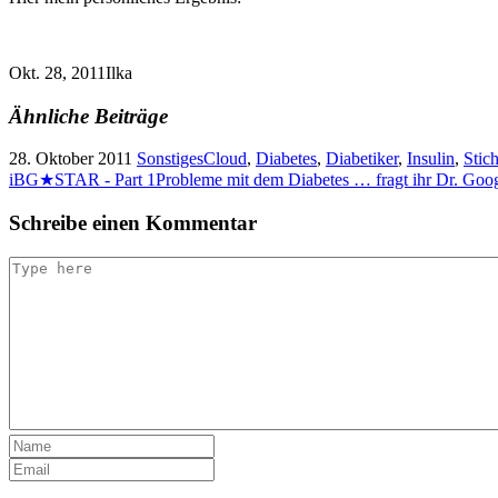
Okt. 28, 2011
Ilka
Ähnliche Beiträge
28. Oktober 2011
Sonstiges
Cloud
,
Diabetes
,
Diabetiker
,
Insulin
,
Stic
iBG★STAR - Part 1
Probleme mit dem Diabetes … fragt ihr Dr. Goo
Schreibe einen Kommentar