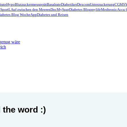
rate
Hypo
Blutzuckermessgerät
Basalrate
Diabetiker
Dexcom
Unterzuckerung
CGMS
 Sport
LAuf zwischen den Meeren
Doc
MySugr
Diabetes Blog
mylife
Medtronic
Accu 
iabetes Blog Woche
App
Diabetes und Reisen
 genug wäre
eich
 the word :)