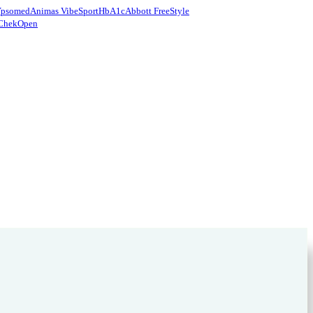
Ypsomed
Animas Vibe
Sport
HbA1c
Abbott FreeStyle
Chek
Open