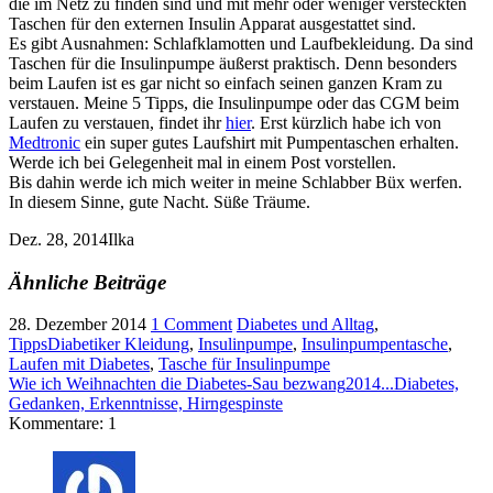
die im Netz zu finden sind und mit mehr oder weniger versteckten
Taschen für den externen Insulin Apparat ausgestattet sind.
Es gibt Ausnahmen: Schlafklamotten und Laufbekleidung. Da sind
Taschen für die Insulinpumpe äußerst praktisch. Denn besonders
beim Laufen ist es gar nicht so einfach seinen ganzen Kram zu
verstauen. Meine 5 Tipps, die Insulinpumpe oder das CGM beim
Laufen zu verstauen, findet ihr
hier
. Erst kürzlich habe ich von
Medtronic
ein super gutes Laufshirt mit Pumpentaschen erhalten.
Werde ich bei Gelegenheit mal in einem Post vorstellen.
Bis dahin werde ich mich weiter in meine Schlabber Büx werfen.
In diesem Sinne, gute Nacht. Süße Träume.
Dez. 28, 2014
Ilka
Ähnliche Beiträge
28. Dezember 2014
1 Comment
Diabetes und Alltag
,
Tipps
Diabetiker Kleidung
,
Insulinpumpe
,
Insulinpumpentasche
,
Laufen mit Diabetes
,
Tasche für Insulinpumpe
Wie ich Weihnachten die Diabetes-Sau bezwang
2014...Diabetes,
Gedanken, Erkenntnisse, Hirngespinste
Kommentare: 1