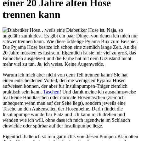
einer 20 Jahre alten Hose
trennen kann
…weils eine Diabetiker Hose ist. Naja, so
ungefähr zumindest. Es gibt ein paar Dinge, von denen ich mich nur
schwer trennen kann. Wie diese öddelige Pyjama Büx zum Beispiel.
Die Pyjama Hose besitze ich schon eine ziemlich lange Zeit. An die
20 Jahre müssten es fast sein. Eigentlich ist sie mir viel zu groß, das
Bündchen ausgeleiert und die Farbe hat mit dem Urzustand nicht
mehr viel zu tun. Ja, ich weiss. Keine Augenweide.
Warum ich mich aber nicht von dem Teil trennen kann? Sie hat
einen entscheidenen Vorteil, den die wenigsten Pyjama Hosen
aufweisen können, der aber für Insulinpumpen-Träger ziemlich
praktisch sein kann.
Taschen
! Und damit meine ich ausnahmsweise
mal keine Handtaschen oder normale Hosentaschen (ziemlich
unbequem wenn man auf der Seite liegt), sondern jeweils eine
Tasche an den Außenseiten der Hosenbeine. Darin findet die
Insulinpumpe wunderbar Platz und ich kann mich drehen und
wenden wie ich will, ohne dass ich mich irgendwie im Schlauch
einwickle oder spürbar auf der Insulinpumpe liege.
Eigentlich halte ich so rein gar nichts von diesen Pumpen-Klamotten