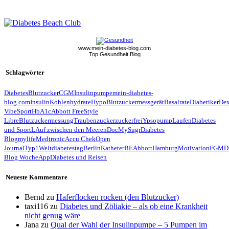
www.mein-diabetes-blog.com
Top Gesundheit Blog
Schlagwörter
Diabetes
Blutzucker
CGM
Insulinpumpe
mein-diabetes-
blog.com
Insulin
Kohlenhydrate
Hypo
Blutzuckermessgerät
Basalrate
Diabetiker
De
Vibe
Sport
HbA1c
Abbott FreeStyle
Libre
Blutzuckermessung
Traubenzucker
zuckerfrei
Ypsopump
Laufen
Diabetes
und Sport
LAuf zwischen den Meeren
Doc
MySugr
Diabetes
Blog
mylife
Medtronic
Accu Chek
Open
Journal
Typ1
Weltdiabetestag
Berlin
Katheter
BE
Abbott
Hamburg
Motivation
FGM
D
Blog Woche
App
Diabetes und Reisen
Neueste Kommentare
Bernd
zu
Haferflocken rocken (den Blutzucker)
taxi116
zu
Diabetes und Zöliakie – als ob eine Krankheit
nicht genug wäre
Jana
zu
Qual der Wahl der Insulinpumpe – 5 Pumpen im