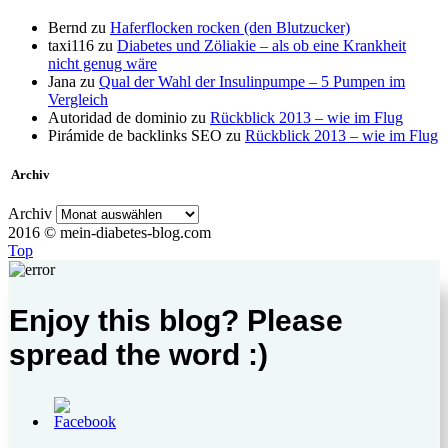
Bernd
zu
Haferflocken rocken (den Blutzucker)
taxi116
zu
Diabetes und Zöliakie – als ob eine Krankheit
nicht genug wäre
Jana
zu
Qual der Wahl der Insulinpumpe – 5 Pumpen im
Vergleich
Autoridad de dominio
zu
Rückblick 2013 – wie im Flug
Pirámide de backlinks SEO
zu
Rückblick 2013 – wie im Flug
Archiv
Archiv
2016 © mein-diabetes-blog.com
Top
Enjoy this blog? Please
spread the word :)