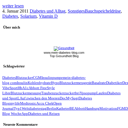
weiter lesen
4. Januar 2011
Diabetes und Alltag
,
Sonstiges
Bauchspeicheldrüse
,
Diabetes
,
Solarium
,
Vitamin D
Über mich
www.mein-diabetes-blog.com
Top Gesundheit Blog
Schlagwörter
Diabetes
Blutzucker
CGM
Insulinpumpe
mein-diabetes-
blog.com
Insulin
Kohlenhydrate
Hypo
Blutzuckermessgerät
Basalrate
Diabetiker
De
Vibe
Sport
HbA1c
Abbott FreeStyle
Libre
Blutzuckermessung
Traubenzucker
zuckerfrei
Ypsopump
Laufen
Diabetes
und Sport
LAuf zwischen den Meeren
Doc
MySugr
Diabetes
Blog
mylife
Medtronic
Accu Chek
Open
Journal
Typ1
Weltdiabetestag
Berlin
Katheter
BE
Abbott
Hamburg
Motivation
FGM
D
Blog Woche
App
Diabetes und Reisen
Neueste Kommentare