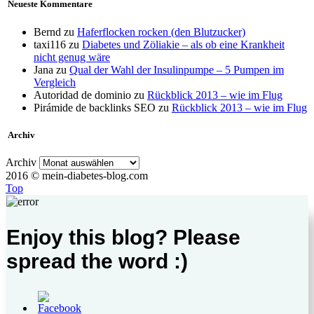
Neueste Kommentare
Bernd
zu
Haferflocken rocken (den Blutzucker)
taxi116
zu
Diabetes und Zöliakie – als ob eine Krankheit
nicht genug wäre
Jana
zu
Qual der Wahl der Insulinpumpe – 5 Pumpen im
Vergleich
Autoridad de dominio
zu
Rückblick 2013 – wie im Flug
Pirámide de backlinks SEO
zu
Rückblick 2013 – wie im Flug
Archiv
Archiv
2016 © mein-diabetes-blog.com
Top
Enjoy this blog? Please
spread the word :)