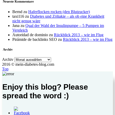
Neueste Kommentare
Bernd
zu
Haferflocken rocken (den Blutzucker)
taxi116
zu
Diabetes und Zöliakie – als ob eine Krankheit
nicht genug wäre
Jana
zu
Qual der Wahl der Insulinpumpe – 5 Pumpen im
Vergleich
Autoridad de dominio
zu
Rückblick 2013 – wie im Flug
Pirámide de backlinks SEO
zu
Rückblick 2013 – wie im Flug
Archiv
Archiv
2016 © mein-diabetes-blog.com
Top
Enjoy this blog? Please
spread the word :)