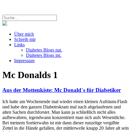
Über mich
Schreib mir
Links
Diabetes Blogs nat.
Diabetes Blogs int.
Impressum
Mc Donalds
1
Aus der Mottenkiste: Mc Donald´s für Diabetiker
Ich hatte am Wochenende mal wieder einen kleinen Aufräum-Flash
und habe den ganzen Diabeteskram mal nach abgelaufenen und
alten Sachen durchforstet. Man kann ja schließlich nicht alles
aufbewahren, irgendwann konzentriert man sich aufs Wesentliche.
Bei meinem Sortierwahn ist mir dann dieser runzelige vergilbte
Zettel in die Hände gefallen, der mittlerweile knapp 20 Jahre alt sein