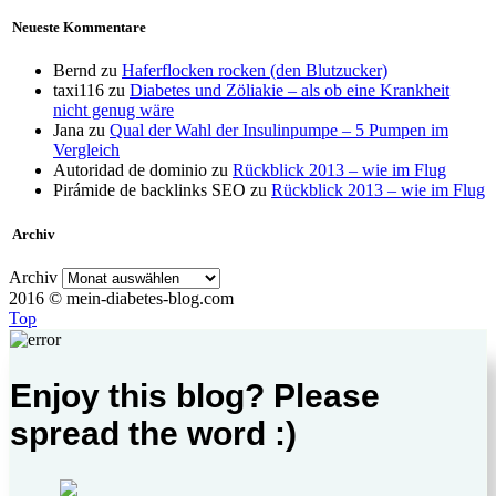
Neueste Kommentare
Bernd
zu
Haferflocken rocken (den Blutzucker)
taxi116
zu
Diabetes und Zöliakie – als ob eine Krankheit
nicht genug wäre
Jana
zu
Qual der Wahl der Insulinpumpe – 5 Pumpen im
Vergleich
Autoridad de dominio
zu
Rückblick 2013 – wie im Flug
Pirámide de backlinks SEO
zu
Rückblick 2013 – wie im Flug
Archiv
Archiv
2016 © mein-diabetes-blog.com
Top
Enjoy this blog? Please
spread the word :)