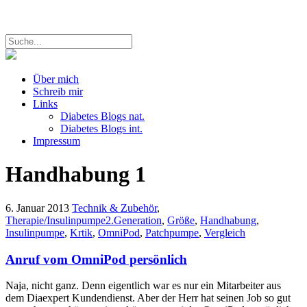
Über mich
Schreib mir
Links
Diabetes Blogs nat.
Diabetes Blogs int.
Impressum
Handhabung
1
6. Januar 2013
Technik & Zubehör
,
Therapie/Insulinpumpe
2.Generation
,
Größe
,
Handhabung
,
Insulinpumpe
,
Krtik
,
OmniPod
,
Patchpumpe
,
Vergleich
Anruf vom OmniPod persönlich
Naja, nicht ganz. Denn eigentlich war es nur ein Mitarbeiter aus
dem Diaexpert Kundendienst. Aber der Herr hat seinen Job so gut