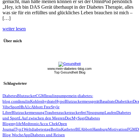
gemacht, man hätte meinen können er sei der OmniPod persönlich
„Hey, ich bin DAS Gerät überhaupt in der Diabetes Therapie, alles
was sie für ein erfülltes und glückliches Leben brauchen ist mich –
[…]
weiter lesen
Über mich
www.mein-diabetes-blog.com
Top Gesundheit Blog
Schlagwörter
Diabetes
Blutzucker
CGM
Insulinpumpe
mein-diabetes-
blog.com
Insulin
Kohlenhydrate
Hypo
Blutzuckermessgerät
Basalrate
Diabetiker
De
Vibe
Sport
HbA1c
Abbott FreeStyle
Libre
Blutzuckermessung
Traubenzucker
zuckerfrei
Ypsopump
Laufen
Diabetes
und Sport
LAuf zwischen den Meeren
Doc
MySugr
Diabetes
Blog
mylife
Medtronic
Accu Chek
Open
Journal
Typ1
Weltdiabetestag
Berlin
Katheter
BE
Abbott
Hamburg
Motivation
FGM
D
Blog Woche
App
Diabetes und Reisen