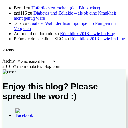
Bernd
zu
Haferflocken rocken (den Blutzucker)
taxi116
zu
Diabetes und Zöliakie – als ob eine Krankheit
nicht genug wäre
Jana
zu
Qual der Wahl der Insulinpumpe – 5 Pumpen im
Vergleich
Autoridad de dominio
zu
Rückblick 2013 – wie im Flug
Pirámide de backlinks SEO
zu
Rückblick 2013 – wie im Flug
Archiv
Archiv
2016 © mein-diabetes-blog.com
Enjoy this blog? Please
spread the word :)