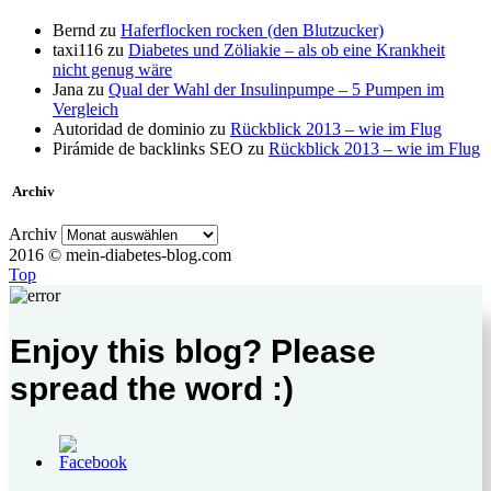
Bernd
zu
Haferflocken rocken (den Blutzucker)
taxi116
zu
Diabetes und Zöliakie – als ob eine Krankheit
nicht genug wäre
Jana
zu
Qual der Wahl der Insulinpumpe – 5 Pumpen im
Vergleich
Autoridad de dominio
zu
Rückblick 2013 – wie im Flug
Pirámide de backlinks SEO
zu
Rückblick 2013 – wie im Flug
Archiv
Archiv
2016 © mein-diabetes-blog.com
Top
Enjoy this blog? Please
spread the word :)