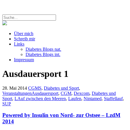
Über mich
Schreib mir
Links
Diabetes Blogs nat.
Diabetes Blogs int.
Impressum
Ausdauersport
1
28. Mai 2014
CGMS
,
Diabetes und Sport
,
Veranstaltungen
Ausdauersport
,
CGM
,
Dexcom
,
Diabetes und
Sport
,
LAuf zwischen den Meeren
,
Laufen
,
Nintamed
,
Staffellauf
,
SUP
Powered by Insulin von Nord- zur Ostsee – LzdM
2014