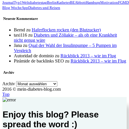
Journal
Typ1
Weltdiabetestag
Berlin
Katheter
BE
Abbott
Hamburg
Motivation
FGM
D
Blog Woche
App
Diabetes und Reisen
Neueste Kommentare
Bernd
zu
Haferflocken rocken (den Blutzucker)
taxi116
zu
Diabetes und Zöliakie – als ob eine Krankheit
nicht genug wäre
Jana
zu
Qual der Wahl der Insulinpumpe – 5 Pumpen im
Vergleich
Autoridad de dominio
zu
Rückblick 2013 – wie im Flug
Pirámide de backlinks SEO
zu
Rückblick 2013 – wie im Flug
Archiv
Archiv
2016 © mein-diabetes-blog.com
Top
Enjoy this blog? Please
spread the word :)