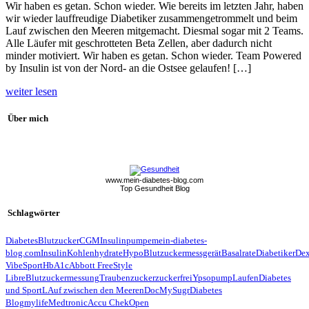
Wir haben es getan. Schon wieder. Wie bereits im letzten Jahr, haben
wir wieder lauffreudige Diabetiker zusammengetrommelt und beim
Lauf zwischen den Meeren mitgemacht. Diesmal sogar mit 2 Teams.
Alle Läufer mit geschrotteten Beta Zellen, aber dadurch nicht
minder motiviert. Wir haben es getan. Schon wieder. Team Powered
by Insulin ist von der Nord- an die Ostsee gelaufen! […]
weiter lesen
Über mich
www.mein-diabetes-blog.com
Top Gesundheit Blog
Schlagwörter
Diabetes
Blutzucker
CGM
Insulinpumpe
mein-diabetes-
blog.com
Insulin
Kohlenhydrate
Hypo
Blutzuckermessgerät
Basalrate
Diabetiker
De
Vibe
Sport
HbA1c
Abbott FreeStyle
Libre
Blutzuckermessung
Traubenzucker
zuckerfrei
Ypsopump
Laufen
Diabetes
und Sport
LAuf zwischen den Meeren
Doc
MySugr
Diabetes
Blog
mylife
Medtronic
Accu Chek
Open