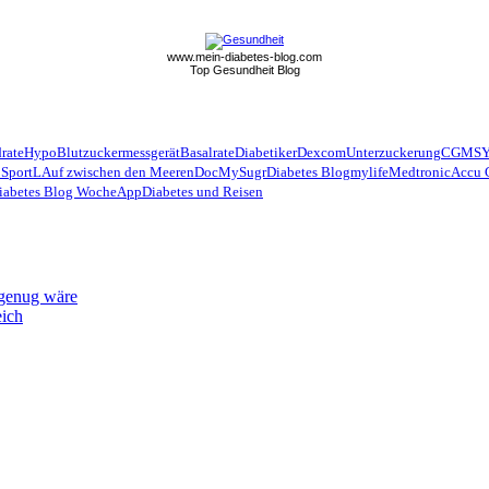
www.mein-diabetes-blog.com
Top Gesundheit Blog
rate
Hypo
Blutzuckermessgerät
Basalrate
Diabetiker
Dexcom
Unterzuckerung
CGMS
 Sport
LAuf zwischen den Meeren
Doc
MySugr
Diabetes Blog
mylife
Medtronic
Accu 
iabetes Blog Woche
App
Diabetes und Reisen
 genug wäre
eich