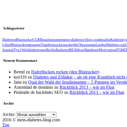
Schlagwörter
Diabetes
Blutzucker
CGM
Insulinpumpe
mein-diabetes-blog.com
Insulin
Kohlenhyd
Libre
Blutzuckermessung
Traubenzucker
zuckerfrei
Ypsopump
Laufen
Diabetes und
Journal
Typ1
Weltdiabetestag
Berlin
Katheter
BE
Abbott
Hamburg
Motivation
FGM
D
Neueste Kommentare
Bernd
zu
Haferflocken rocken (den Blutzucker)
taxi116
zu
Diabetes und Zöliakie – als ob eine Krankheit nicht
Jana
zu
Qual der Wahl der Insulinpumpe – 5 Pumpen im Vergl
Autoridad de dominio
zu
Rückblick 2013 – wie im Flug
Pirámide de backlinks SEO
zu
Rückblick 2013 – wie im Flug
Archiv
Archiv
2016 © mein-diabetes-blog.com
Top