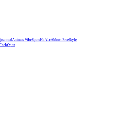
Ypsomed
Animas Vibe
Sport
HbA1c
Abbott FreeStyle
Chek
Open