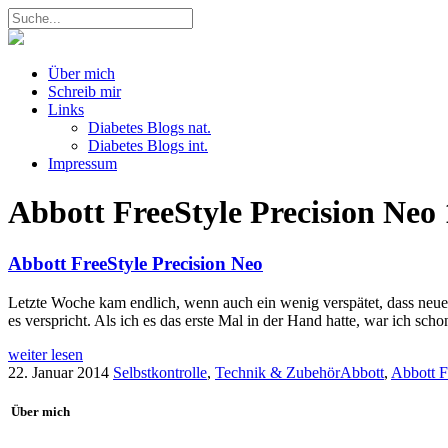
Über mich
Schreib mir
Links
Diabetes Blogs nat.
Diabetes Blogs int.
Impressum
Abbott FreeStyle Precision Neo
Abbott FreeStyle Precision Neo
Letzte Woche kam endlich, wenn auch ein wenig verspätet, dass neue
es verspricht. Als ich es das erste Mal in der Hand hatte, war ich sch
weiter lesen
22. Januar 2014
Selbstkontrolle
,
Technik & Zubehör
Abbott
,
Abbott F
Über mich