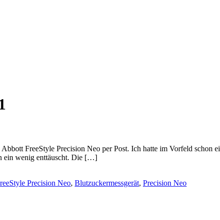
1
 Abbott FreeStyle Precision Neo per Post. Ich hatte im Vorfeld schon 
on ein wenig enttäuscht. Die […]
reeStyle Precision Neo
,
Blutzuckermessgerät
,
Precision Neo