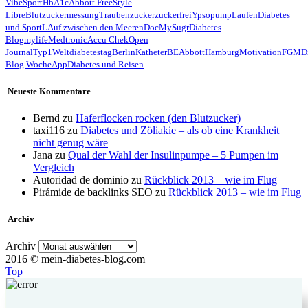
Vibe
Sport
HbA1c
Abbott FreeStyle
Libre
Blutzuckermessung
Traubenzucker
zuckerfrei
Ypsopump
Laufen
Diabetes
und Sport
LAuf zwischen den Meeren
Doc
MySugr
Diabetes
Blog
mylife
Medtronic
Accu Chek
Open
Journal
Typ1
Weltdiabetestag
Berlin
Katheter
BE
Abbott
Hamburg
Motivation
FGM
D
Blog Woche
App
Diabetes und Reisen
Neueste Kommentare
Bernd
zu
Haferflocken rocken (den Blutzucker)
taxi116
zu
Diabetes und Zöliakie – als ob eine Krankheit
nicht genug wäre
Jana
zu
Qual der Wahl der Insulinpumpe – 5 Pumpen im
Vergleich
Autoridad de dominio
zu
Rückblick 2013 – wie im Flug
Pirámide de backlinks SEO
zu
Rückblick 2013 – wie im Flug
Archiv
Archiv
2016 © mein-diabetes-blog.com
Top