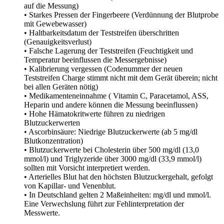
auf die Messung)
• Starkes Pressen der Fingerbeere (Verdünnung der Blutprobe
mit Gewebewasser)
• Haltbarkeitsdatum der Teststreifen überschritten
(Genauigkeitsverlust)
• Falsche Lagerung der Teststreifen (Feuchtigkeit und
Temperatur beeinflussen die Messergebnisse)
• Kalibrierung vergessen (Codenummer der neuen
Teststreifen Charge stimmt nicht mit dem Gerät überein; nicht
bei allen Geräten nötig)
• Medikamenteneinnahme ( Vitamin C, Paracetamol, ASS,
Heparin und andere können die Messung beeinflussen)
• Hohe Hämatokritwerte führen zu niedrigen
Blutzuckerwerten
• Ascorbinsäure: Niedrige Blutzuckerwerte (ab 5 mg/dl
Blutkonzentration)
• Blutzuckerwerte bei Cholesterin über 500 mg/dl (13,0
mmol/l) und Triglyzeride über 3000 mg/dl (33,9 mmol/l)
sollten mit Vorsicht interpretiert werden.
• Arterielles Blut hat den höchsten Blutzuckergehalt, gefolgt
von Kapillar- und Venenblut.
• In Deutschland gelten 2 Maßeinheiten: mg/dl und mmol/l.
Eine Verwechslung führt zur Fehlinterpretation der
Messwerte.