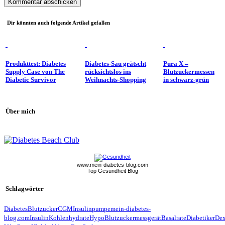
Dir könnten auch folgende Artikel gefallen
Produkttest: Diabetes
Diabetes-Sau grätscht
Pura X –
Supply Case von The
rücksichtslos ins
Blutzuckermessen
Diabetic Survivor
Weihnachts-Shopping
in schwarz-grün
Über mich
www.mein-diabetes-blog.com
Top Gesundheit Blog
Schlagwörter
Diabetes
Blutzucker
CGM
Insulinpumpe
mein-diabetes-
blog.com
Insulin
Kohlenhydrate
Hypo
Blutzuckermessgerät
Basalrate
Diabetiker
De