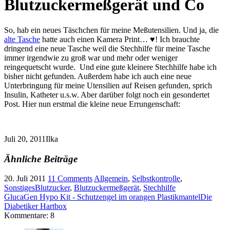
Blutzuckermeßgerät und Co
So, hab ein neues Täschchen für meine Meßutensilien. Und ja, die
alte Tasche
hatte auch einen Kamera Print… ♥! Ich brauchte
dringend eine neue Tasche weil die Stechhilfe für meine Tasche
immer irgendwie zu groß war und mehr oder weniger
reingequetscht wurde. Und eine gute kleinere Stechhilfe habe ich
bisher nicht gefunden. Außerdem habe ich auch eine neue
Unterbringung für meine Utensilien auf Reisen gefunden, sprich
Insulin, Katheter u.s.w. Aber darüber folgt noch ein gesondertet
Post. Hier nun erstmal die kleine neue Errungenschaft:
Juli 20, 2011
Ilka
Ähnliche Beiträge
20. Juli 2011
11 Comments
Allgemein
,
Selbstkontrolle
,
Sonstiges
Blutzucker
,
Blutzuckermeßgerät
,
Stechhilfe
GlucaGen Hypo Kit - Schutzengel im orangen Plastikmantel
Die
Diabetiker Hartbox
Kommentare: 8