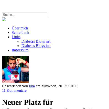
Über mich
Schreib mir
Links
Diabetes Blogs nat.
Diabetes Blogs int.
Impressum
Geschrieben von
Ilka
am
Mittwoch, 20. Juli 2011
11 Kommentare
Neuer Platz für