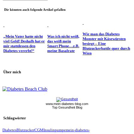
Dir könnten auch folgende Artikel gefallen
Wie man das Diabetes
„Mein Vater hatte nicht
Was ich nicht weiß,
Monster mit Käsewürsten
viel Geld! Deshalb hat er
das weiß mein
besiegt – Eine
mir stattdessen den
Smart Phone…z.B.
Blutzuckerbattle quer durch
Diabetes vererbt!“
meine Basalrate
Wien
Über mich
www.mein-diabetes-blog.com
Top Gesundheit Blog
Schlagwörter
Diabetes
Blutzucker
CGM
Insulinpumpe
mein-diabetes-