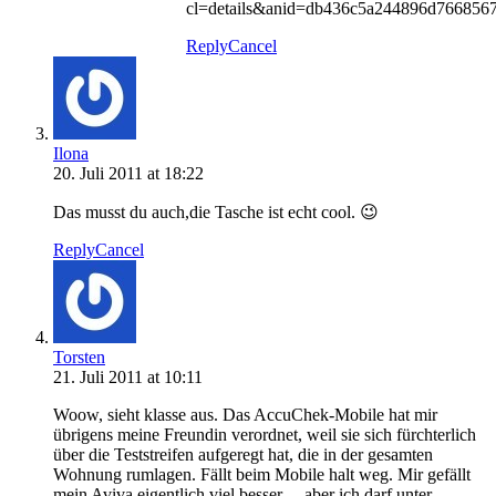
cl=details&anid=db436c5a244896d766856
Reply
Cancel
Ilona
20. Juli 2011 at 18:22
Das musst du auch,die Tasche ist echt cool. 😉
Reply
Cancel
Torsten
21. Juli 2011 at 10:11
Woow, sieht klasse aus. Das AccuChek-Mobile hat mir
übrigens meine Freundin verordnet, weil sie sich fürchterlich
über die Teststreifen aufgeregt hat, die in der gesamten
Wohnung rumlagen. Fällt beim Mobile halt weg. Mir gefällt
mein Aviva eigentlich viel besser… aber ich darf unter