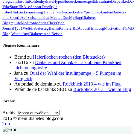
blog.com
Insulin
Kohlenhydrate
Hypo
Blutzuckermessgerät
Basalrate
Diabetiker
De
Vibe
Sport
HbA1c
Abbott FreeStyle
Libre
Blutzuckermessung
Traubenzucker
zuckerfrei
Ypsopump
Laufen
Diabetes
und Sport
LAuf zwischen den Meeren
Doc
MySugr
Diabetes
Blog
mylife
Medtronic
Accu Chek
Open
Journal
Typ1
Weltdiabetestag
Berlin
Katheter
BE
Abbott
Hamburg
Motivation
FGM
D
Blog Woche
App
Diabetes und Reisen
Neueste Kommentare
Bernd
zu
Haferflocken rocken (den Blutzucker)
taxi116
zu
Diabetes und Zöliakie – als ob eine Krankheit
nicht genug wäre
Jana
zu
Qual der Wahl der Insulinpumpe – 5 Pumpen im
Vergleich
Autoridad de dominio
zu
Rückblick 2013 – wie im Flug
Pirámide de backlinks SEO
zu
Rückblick 2013 – wie im Flug
Archiv
Archiv
2016 © mein-diabetes-blog.com
Top