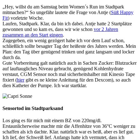
„Hey, willst du am Samstag beim Women´s Run im Stadtpark
mitmachen?“ So ungefähr lautete die Frage von Antje (
Süß Happy
Fit
) vorletzte Woche.
Laufen, Stadtpark. Klar, da bin ich dabei. Antje hatte 2 Startplätze
gewonnen und so kam es, dass wir wie schon
vor 2 Jahren
zusammen an den Start gingen
.
Zugegeben, ein wenig gezögert habe ich vor dem Lauf schon,
schließlich sollte besagter Tag der heißeste des Jahres werden. Mein
Plan: den Tag über genügend trinken und ganz langsam und locker
durch da.
Gute Vorbereitung galt natürlich auch in Sachen Zucker: Blutzucker
auf lauftaugliches Niveau gebracht, genügend Kohlenhydrate
verstaut, CGM Sensor noch mal sicherheitshalber mit Kinesio Tape
fixiert (
hier
gibt es ne kleine Anleitung für den Dexcom), so auch
dien Katheter der Pumpe. Ich war startklar.
Sensortod im Stadtparksand
Los ging es für mich mit einem BZ von 220mg/dl.
Erstaunlicherweise machte mir die Affenhitze von 36°C weniger zu
schaffen als ich dachte. Klar. natürlich war es heiß, aber es lief gut.
Ich lief, der Schweiß lief. Anfangs hatte ich vermutet, dass ich