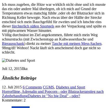
Ich muss zugeben, die Hitze war wirklich nicht ohne und ich musste
das ein oder andere Mal überlegen, ob ich mich auf Grund der
Temperaturen etwas matschig fühlte ,oder ob der Blutzucker sich in
Richtung Keller bewegte. Nach etwas über der Hälfte der Strecke
entschied sich mein Bauchgefühl für zweites und ich lutschte eins
dieser
fürchterlich süßen Sportgels
aus der Verpackung und spülte es
mit pipiwarmen Wasser hinunter.
Völlig durchnässt im Ziel angekommen, führte mich mein Weg
schnurstracks (mit Zwischenstopp an Kaltwasserdusche und
Bierausschank
) direkt zu meiner
Tasche mit meinen Mess-Sachen
.
98mg/dl! Wohoo! Nackt läuft sich anscheinend doch gar nicht so
schlecht.
Juli 12, 2015
Ilka
Ähnliche Beiträge
12. Juli 2015
6 Comments
CGMS
,
Diabetes und Sport
Horrorfilme, Adrenalin und Popcorn - oder Blutzuckeranstieg nach
Zahnbehandlung
Diabetes ist "No big Deal" - oder?
Kommentare: 2