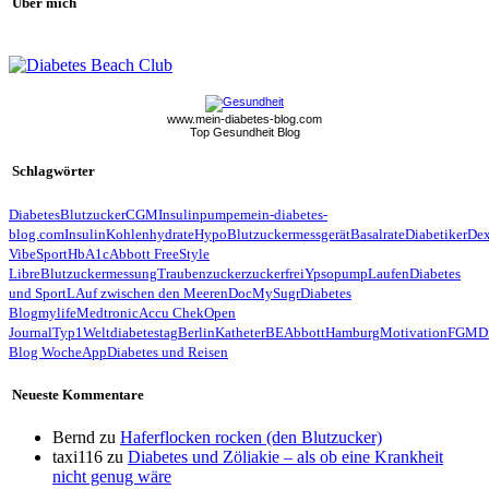
Über mich
www.mein-diabetes-blog.com
Top Gesundheit Blog
Schlagwörter
Diabetes
Blutzucker
CGM
Insulinpumpe
mein-diabetes-
blog.com
Insulin
Kohlenhydrate
Hypo
Blutzuckermessgerät
Basalrate
Diabetiker
De
Vibe
Sport
HbA1c
Abbott FreeStyle
Libre
Blutzuckermessung
Traubenzucker
zuckerfrei
Ypsopump
Laufen
Diabetes
und Sport
LAuf zwischen den Meeren
Doc
MySugr
Diabetes
Blog
mylife
Medtronic
Accu Chek
Open
Journal
Typ1
Weltdiabetestag
Berlin
Katheter
BE
Abbott
Hamburg
Motivation
FGM
D
Blog Woche
App
Diabetes und Reisen
Neueste Kommentare
Bernd
zu
Haferflocken rocken (den Blutzucker)
taxi116
zu
Diabetes und Zöliakie – als ob eine Krankheit
nicht genug wäre