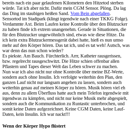
bereits nach ein paar gelaufenen Kilometern den Hitzetod sterben
würde. Tat ich aber nicht. Dafür mein CGM Sensor. Plöng. Da lag
das Ding im staubigen heißen Sand.
Vom Bein abgefallen
.
Sensortod im Stadtpark (klingt irgendwie nach einer TKKG Folge).
Verdammte Axt. Beim Laufen keine Kontrolle über den Blutzucker
zu haben finde ich extrem unangenehm. Gerade in Situationen, die
für den Blutzucker ungewöhnlich sind, etwas wie diese Hitze. Da
ich kein extra Blutzuckermessgerät dabei hatte, hieß es nun umso
mehr auf den Körper hören. Das tat ich, und es tat weh! Autsch, was
war denn das nun schon wieder?
Es piekste. Am Bauch. Fürchterlich. Arrr, Katheter rausgerissen,
bzw. regelrecht rausgeschwitzt. Die Hitze schien offenbar allen
Pflastern und Tapes dieser Welt das Leben schwer zu machen.
Nun war ich also nicht nur ohne Kontrolle über meine BZ-Werte,
sondern auch ohne Insulin. Ich verfolgte weiterhin den Plan, den
ganzen Lauf nicht nur langsam angehen zu lassen, sondern auch
weiterhin genau auf meinen Körper zu hören. Musik hören viel eh
aus, denn zu allem Überfluss hatte auch mein Telefon irgendwie mit
irgendwas zu kämpfen, und nicht nur keine Musik mehr abgespielt,
sondern auch die Kommunikation zu Runtastic unterbrochen, und
somit keine Daten aufgezeichnet. Keine CGM Daten, keine Lauf-
Daten, kein Insulin. Ich war nackt!!!
Wenn der Körper Hypo flüstert