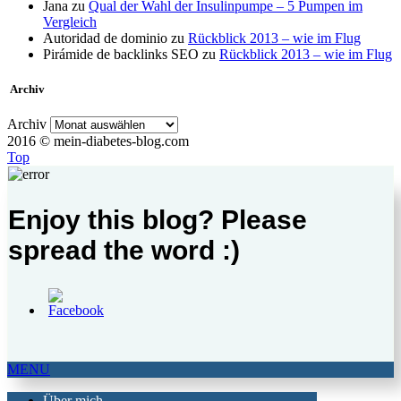
Jana
zu
Qual der Wahl der Insulinpumpe – 5 Pumpen im
Vergleich
Autoridad de dominio
zu
Rückblick 2013 – wie im Flug
Pirámide de backlinks SEO
zu
Rückblick 2013 – wie im Flug
Archiv
Archiv
2016 © mein-diabetes-blog.com
Top
Enjoy this blog? Please
spread the word :)
MENU
Über mich