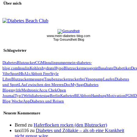
Über mich
www.mein-diabetes-blog.com
Top Gesundheit Blog
Schlagwörter
Diabetes
Blutzucker
CGM
Insulinpumpe
mein-diabetes-
blog.com
Insulin
Kohlenhydrate
Hypo
Blutzuckermessgerät
Basalrate
Diabetiker
De
Vibe
Sport
HbA1c
Abbott FreeStyle
Libre
Blutzuckermessung
Traubenzucker
zuckerfrei
Ypsopump
Laufen
Diabetes
und Sport
LAuf zwischen den Meeren
Doc
MySugr
Diabetes
Blog
mylife
Medtronic
Accu Chek
Open
Journal
Typ1
Weltdiabetestag
Berlin
Katheter
BE
Abbott
Hamburg
Motivation
FGM
D
Blog Woche
App
Diabetes und Reisen
Neueste Kommentare
Bernd
zu
Haferflocken rocken (den Blutzucker)
taxi116
zu
Diabetes und Zöliakie – als ob eine Krankheit
nicht genug wäre