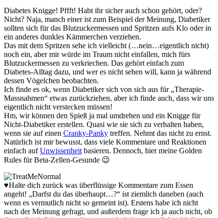
Diabetes Knigge! Pffft! Habt ihr sicher auch schon gehört, oder?
Nicht? Naja, manch einer ist zum Beispiel der Meinung, Diabetiker
sollten sich für das Blutzuckermessen und Spritzen aufs Klo oder in
ein anderes dunkles Kämmerchen verziehen.
Das mit dem Spritzen sehe ich vielleicht (…nein…eigentlich nicht)
noch ein, aber mir würde im Traum nicht einfallen, mich fürs
Blutzuckermessen zu verkriechen. Das gehört einfach zum
Diabetes-Alltag dazu, und wer es nicht sehen will, kann ja während
dessen Vögelchen beobachten.
Ich finde es ok, wenn Diabetiker sich von sich aus für „Therapie-
Massnahmen“ etwas zurückziehen, aber ich finde auch, dass wir uns
eigentlich nicht verstecken müssen!
Hm, wir können den Spieß ja mal umdrehen und ein Knigge für
Nicht-Diabetiker erstellen. Quasi wie sie sich zu verhalten haben,
wenn sie auf einen
Cranky-Panky
treffen. Nehmt das nicht zu ernst.
Natürlich ist mir bewusst, dass viele Kommentare und Reaktionen
einfach auf
Unwissenheit
basieren. Dennoch, hier meine Golden
Rules für Beta-Zellen-Gesunde 😉
♥Halte dich zurück was überflüssige Kommentare zum Essen
angeht! „Darfst du das überhaupt…?“ ist ziemlich daneben (auch
wenn es vermutlich nicht so gemeint ist). Erstens habe ich nicht
nach der Meinung gefragt, und außerdem frage ich ja auch nicht, ob