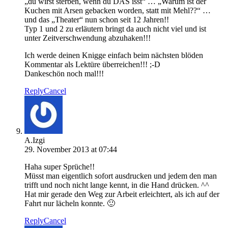
„du wirst sterben, wenn du DAS isst“ … „Warum ist der
Kuchen mit Arsen gebacken worden, statt mit Mehl??“ …
und das „Theater“ nun schon seit 12 Jahren!!
Typ 1 und 2 zu erläutern bringt da auch nicht viel und ist
unter Zeitverschwendung abzuhaken!!!
Ich werde deinen Knigge einfach beim nächsten blöden
Kommentar als Lektüre überreichen!!! ;-D
Dankeschön noch mal!!!
Reply
Cancel
A.Izgi
29. November 2013 at 07:44
Haha super Sprüche!!
Müsst man eigentlich sofort ausdrucken und jedem den man
trifft und noch nicht lange kennt, in die Hand drücken. ^^
Hat mir gerade den Weg zur Arbeit erleichtert, als ich auf der
Fahrt nur lächeln konnte. 🙂
Reply
Cancel