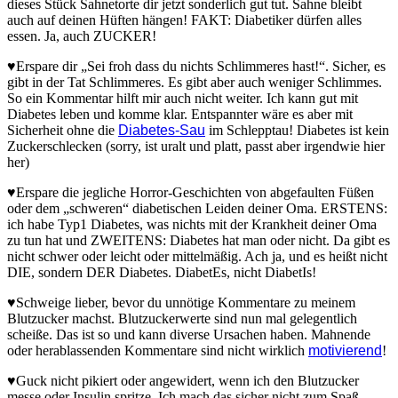
dieses Stück Sahnetorte dir jetzt sonderlich gut tut. Sahne bleibt
auch auf deinen Hüften hängen! FAKT: Diabetiker dürfen alles
essen. Ja, auch ZUCKER!
♥Erspare dir „Sei froh dass du nichts Schlimmeres hast!“. Sicher, es
gibt in der Tat Schlimmeres. Es gibt aber auch weniger Schlimmes.
So ein Kommentar hilft mir auch nicht weiter. Ich kann gut mit
Diabetes leben und komme klar. Entspannter wäre es aber mit
Sicherheit ohne die
Diabetes-Sau
im Schlepptau! Diabetes ist kein
Zuckerschlecken (sorry, ist uralt und platt, passt aber irgendwie hier
her)
♥Erspare die jegliche Horror-Geschichten von abgefaulten Füßen
oder dem „schweren“ diabetischen Leiden deiner Oma. ERSTENS:
ich habe Typ1 Diabetes, was nichts mit der Krankheit deiner Oma
zu tun hat und ZWEITENS: Diabetes hat man oder nicht. Da gibt es
nicht schwer oder leicht oder mittelmäßig. Ach ja, und es heißt nicht
DIE, sondern DER Diabetes. DiabetEs, nicht DiabetIs!
♥Schweige lieber, bevor du unnötige Kommentare zu meinem
Blutzucker machst. Blutzuckerwerte sind nun mal gelegentlich
scheiße. Das ist so und kann diverse Ursachen haben. Mahnende
oder herablassenden Kommentare sind nicht wirklich
motivierend
!
♥Guck nicht pikiert oder angewidert, wenn ich den Blutzucker
messe oder Insulin spritze. Ich mach das sicher nicht zum Spaß.