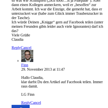
so was wie Schnupfen („och sooo…is ja Pillepalle“). Aber
dann einen Kollegen anmeckern, weil er „besoffen“ zur
Arbeit kommt. Ich war die Einzige, die gemerkt hat, dass er
unterzuckert war (habe zum Glück immer Traubenzucker in
der Tasche).
Ich würde Deinen „Knigge“ gern auf Facebook teilen (unter
meinen Freunden gibts leider auch viele Ignoranten) darf ich
das?
Viele Grüße
Claudia
Reply
Cancel
Finn
29. November 2013 at 11:47
Hallo Claudia,
klar darfst Du den Artikel auf Facebook teilen. Immer
raus damit.
LG Finn
Reply
Cancel