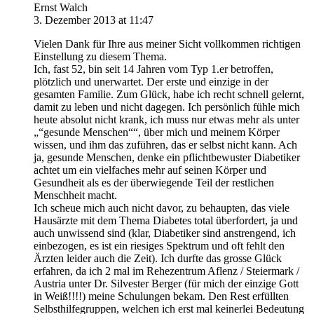
Ernst Walch
3. Dezember 2013 at 11:47
Vielen Dank für Ihre aus meiner Sicht vollkommen richtigen
Einstellung zu diesem Thema.
Ich, fast 52, bin seit 14 Jahren vom Typ 1.er betroffen,
plötzlich und unerwartet. Der erste und einzige in der
gesamten Familie. Zum Glück, habe ich recht schnell gelernt,
damit zu leben und nicht dagegen. Ich persönlich fühle mich
heute absolut nicht krank, ich muss nur etwas mehr als unter
„“gesunde Menschen““, über mich und meinem Körper
wissen, und ihm das zuführen, das er selbst nicht kann. Ach
ja, gesunde Menschen, denke ein pflichtbewuster Diabetiker
achtet um ein vielfaches mehr auf seinen Körper und
Gesundheit als es der überwiegende Teil der restlichen
Menschheit macht.
Ich scheue mich auch nicht davor, zu behaupten, das viele
Hausärzte mit dem Thema Diabetes total überfordert, ja und
auch unwissend sind (klar, Diabetiker sind anstrengend, ich
einbezogen, es ist ein riesiges Spektrum und oft fehlt den
Ärzten leider auch die Zeit). Ich durfte das grosse Glück
erfahren, da ich 2 mal im Rehezentrum Aflenz / Steiermark /
Austria unter Dr. Silvester Berger (für mich der einzige Gott
in Weiß!!!!) meine Schulungen bekam. Den Rest erfüllten
Selbsthilfegruppen, welchen ich erst mal keinerlei Bedeutung