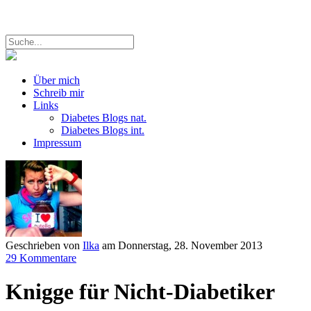
Über mich
Schreib mir
Links
Diabetes Blogs nat.
Diabetes Blogs int.
Impressum
Geschrieben von
Ilka
am
Donnerstag, 28. November 2013
29 Kommentare
Knigge für Nicht-Diabetiker