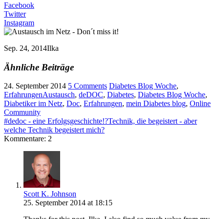
Facebook
Twitter
Instagram
Sep. 24, 2014
Ilka
Ähnliche Beiträge
24. September 2014
5 Comments
Diabetes Blog Woche
,
Erfahrungen
Austausch
,
deDOC
,
Diabetes
,
Diabetes Blog Woche
,
Diabetiker im Netz
,
Doc
,
Erfahrungen
,
mein Diabetes blog
,
Online
Community
#dedoc - eine Erfolgsgeschichte!?
Technik, die begeistert - aber
welche Technik begeistert mich?
Kommentare: 2
Scott K. Johnson
25. September 2014 at 18:15