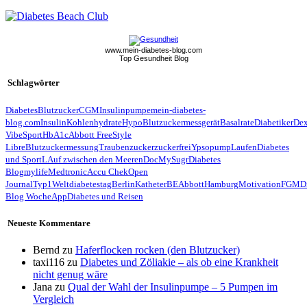
www.mein-diabetes-blog.com
Top Gesundheit Blog
Schlagwörter
Diabetes
Blutzucker
CGM
Insulinpumpe
mein-diabetes-
blog.com
Insulin
Kohlenhydrate
Hypo
Blutzuckermessgerät
Basalrate
Diabetiker
De
Vibe
Sport
HbA1c
Abbott FreeStyle
Libre
Blutzuckermessung
Traubenzucker
zuckerfrei
Ypsopump
Laufen
Diabetes
und Sport
LAuf zwischen den Meeren
Doc
MySugr
Diabetes
Blog
mylife
Medtronic
Accu Chek
Open
Journal
Typ1
Weltdiabetestag
Berlin
Katheter
BE
Abbott
Hamburg
Motivation
FGM
D
Blog Woche
App
Diabetes und Reisen
Neueste Kommentare
Bernd
zu
Haferflocken rocken (den Blutzucker)
taxi116
zu
Diabetes und Zöliakie – als ob eine Krankheit
nicht genug wäre
Jana
zu
Qual der Wahl der Insulinpumpe – 5 Pumpen im
Vergleich