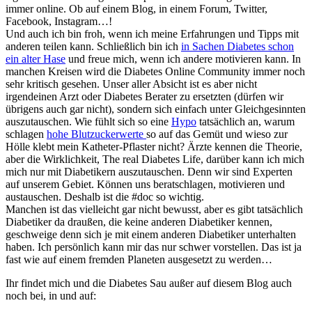
immer online. Ob auf einem Blog, in einem Forum, Twitter,
Facebook, Instagram…!
Und auch ich bin froh, wenn ich meine Erfahrungen und Tipps mit
anderen teilen kann. Schließlich bin ich
in Sachen Diabetes schon
ein alter Hase
und freue mich, wenn ich andere motivieren kann. In
manchen Kreisen wird die Diabetes Online Community immer noch
sehr kritisch gesehen. Unser aller Absicht ist es aber nicht
irgendeinen Arzt oder Diabetes Berater zu ersetzten (dürfen wir
übrigens auch gar nicht), sondern sich einfach unter Gleichgesinnten
auszutauschen. Wie fühlt sich so eine
Hypo
tatsächlich an, warum
schlagen
hohe Blutzuckerwerte
so auf das Gemüt und wieso zur
Hölle klebt mein Katheter-Pflaster nicht? Ärzte kennen die Theorie,
aber die Wirklichkeit, The real Diabetes Life, darüber kann ich mich
mich nur mit Diabetikern auszutauschen. Denn wir sind Experten
auf unserem Gebiet. Können uns beratschlagen, motivieren und
austauschen. Deshalb ist die #doc so wichtig.
Manchen ist das vielleicht gar nicht bewusst, aber es gibt tatsächlich
Diabetiker da draußen, die keine anderen Diabetiker kennen,
geschweige denn sich je mit einem anderen Diabetiker unterhalten
haben. Ich persönlich kann mir das nur schwer vorstellen. Das ist ja
fast wie auf einem fremden Planeten ausgesetzt zu werden…
Ihr findet mich und die Diabetes Sau außer auf diesem Blog auch
noch bei, in und auf: