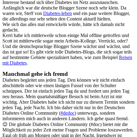
Interesse bestand sich über Diabetes im Netz auszutauschen.
Anfänglich war die deutsche Blogger Szene noch sehr klein. Da
waren wir, Steff von
Diabetes-leben
und ein paar weitere Blogger,
die allerdings nur sehr selten den Content aktuell hielten.
Wie sich das alles mal entwickeln würde, hätte ich damals nicht
gedacht.
Kerri habe ich mittlerweile schon einige Mal offline getroffen und
Scott ist mittlerweile sogar mein Arbeits-Kollege. Verrückt, oder?
Und die deutschsprachige Blogger Szene wächst und wächst, und
das ist gut so! Es gibt viele tolle Diabetes-Blogs, die sich sogar teils
auf bestimmte Gebiete spezialisiert haben, wie zum Beispiel
Reisen
mit Diabetes
.
Manchmal gehe ich fremd
Diabetes begleitet uns jeden Tag. Den können wir nicht einfach
abschütteln oder wie einen lästigen Fussel von der Schulter
schnippen. Der ist einfach jeden Tag da und fordert uns jeden Tag
neu heraus. Mein quartalsmäßiger Besuch ist beim Arzt ist mir
wichtig. Aber Diabetes habe ich nicht nur zu diesem Termin sondern
jeden Tag, jede Nacht. Ich bin daher nicht nur in der Deutschen
Diabetes Online Community (
#dedoc
) unterwegs, sondern
informieren mich auch in anderen Ländern. Ich gehe quasi fremd.
😉 Die globale Diabetes Online Community (#doc) bietet mir die
Möglichkeit zu jeder Zeit meine Fragen und Probleme loszuwerden.
Egal ob früh am Morgen oder spät in der Nacht. Irgendwer ist