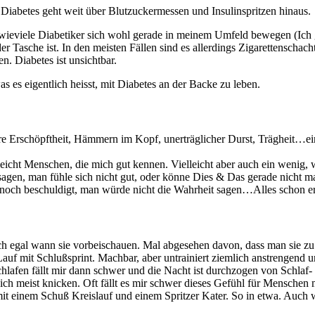
 Diabetes geht weit über Blutzuckermessen und Insulinspritzen hinaus.
wieviele Diabetiker sich wohl gerade in meinem Umfeld bewegen (Ich 
 Tasche ist. In den meisten Fällen sind es allerdings Zigarettenschach
n. Diabetes ist unsichtbar.
 es eigentlich heisst, mit Diabetes an der Backe zu leben.
e Erschöpftheit, Hämmern im Kopf, unerträglicher Durst, Trägheit…einf
icht Menschen, die mich gut kennen. Vielleicht aber auch ein wenig, wei
agen, man fühle sich nicht gut, oder könne Dies & Das gerade nicht mac
h noch beschuldigt, man würde nicht die Wahrheit sagen…Alles schon er
h egal wann sie vorbeischauen. Mal abgesehen davon, dass man sie zu 
auf mit Schlußsprint. Machbar, aber untrainiert ziemlich anstrengend 
lafen fällt mir dann schwer und die Nacht ist durchzogen von Schla
meist knicken. Oft fällt es mir schwer dieses Gefühl für Menschen m
mit einem Schuß Kreislauf und einem Spritzer Kater. So in etwa. Auch 