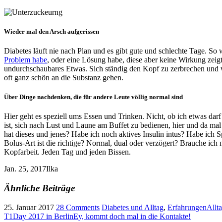
Wieder mal den Arsch aufgerissen
Diabetes läuft nie nach Plan und es gibt gute und schlechte Tage. S
Problem habe
, oder eine Lösung habe, diese aber keine Wirkung zeigt
undurchschaubares Etwas. Sich ständig den Kopf zu zerbrechen und w
oft ganz schön an die Substanz gehen.
Über Dinge nachdenken, die für andere Leute völlig normal sind
Hier geht es speziell ums Essen und Trinken. Nicht, ob ich etwas darf
ist, sich nach Lust und Laune am Buffet zu bedienen, hier und da m
hat dieses und jenes? Habe ich noch aktives Insulin intus? Habe ich 
Bolus-Art ist die richtige? Normal, dual oder verzögert? Brauche i
Kopfarbeit. Jeden Tag und jeden Bissen.
Jan. 25, 2017
Ilka
Ähnliche Beiträge
25. Januar 2017
28 Comments
Diabetes und Alltag
,
Erfahrungen
Allt
T1Day 2017 in Berlin
Ey, kommt doch mal in die Kontakte!