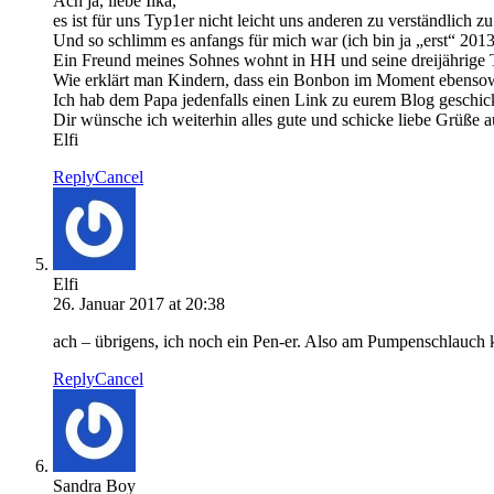
Ach ja, liebe Ilka,
es ist für uns Typ1er nicht leicht uns anderen zu verständlich
Und so schlimm es anfangs für mich war (ich bin ja „erst“ 2013
Ein Freund meines Sohnes wohnt in HH und seine dreijährige T
Wie erklärt man Kindern, dass ein Bonbon im Moment ebensowen
Ich hab dem Papa jedenfalls einen Link zu eurem Blog geschic
Dir wünsche ich weiterhin alles gute und schicke liebe Grüße 
Elfi
Reply
Cancel
Elfi
26. Januar 2017 at 20:38
ach – übrigens, ich noch ein Pen-er. Also am Pumpenschlauch 
Reply
Cancel
Sandra Boy