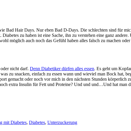
o wie Bad Hair Days. Nur eben Bad D-Days. Die schlechten sind für mic
. Diabetes zu haben ist eine Sache, ihn zu verstehen eine ganz andere. 
ohl möglich auch noch das Gefühl haben alles falsch zu machen oder 
 oder nicht darf.
Denn Diabetiker dürfen alles essen
. Es geht um Kopfa
al was zu snacken, einfach zu essen wann und wieviel man Bock hat, b
Sport gemacht oder noch vor mich in den nächsten Stunden körperlich zu
ch noch extra Insulin für Fett und Proteine? Und und und…Und hat man 
ag mit Diabetes
,
Diabetes
,
Unterzuckerung