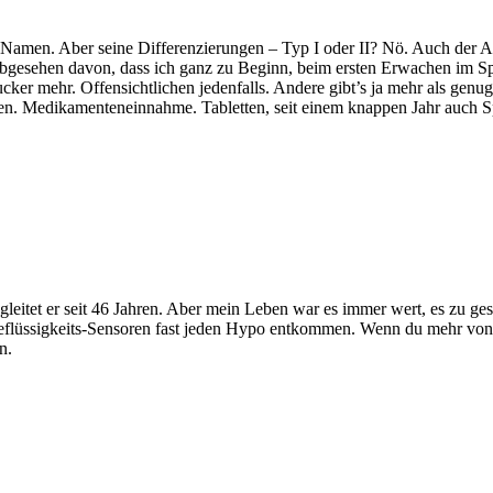
Namen. Aber seine Differenzierungen – Typ I oder II? Nö. Auch der Ar
z abgesehen davon, dass ich ganz zu Beginn, beim ersten Erwachen im S
cker mehr. Offensichtlichen jedenfalls. Andere gibt’s ja mehr als genug
n. Medikamenteneinnahme. Tabletten, seit einem knappen Jahr auch Sp
gleitet er seit 46 Jahren. Aber mein Leben war es immer wert, es zu ge
eflüssigkeits-Sensoren fast jeden Hypo entkommen. Wenn du mehr von
n.