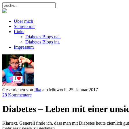
Über mich
Schreib mir
Links
Diabetes Blogs nat.
Diabetes Blogs int.
Impressum
Geschrieben von
Ilka
am
Mittwoch, 25. Januar 2017
28 Kommentare
Diabetes – Leben mit einer uns
Klartext. Generell finde ich, dass man mit Diabetes heute ziemlich gu
mehr easy peasy zu gestalten.