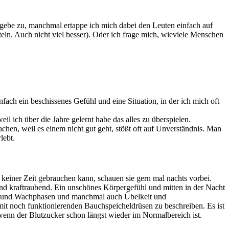
gebe zu, manchmal ertappe ich mich dabei den Leuten einfach auf
teln. Auch nicht viel besser). Oder ich frage mich, wieviele Menschen
ach ein beschissenes Gefühl und eine Situation, in der ich mich oft
l ich über die Jahre gelernt habe das alles zu überspielen.
hen, weil es einem nicht gut geht, stößt oft auf Unverständnis. Man
lebt.
keiner Zeit gebrauchen kann, schauen sie gern mal nachts vorbei.
und kraftraubend. Ein unschönes Körpergefühl und mitten in der Nacht
f- und Wachphasen und manchmal auch Übelkeit und
it noch funktionierenden Bauchspeicheldrüsen zu beschreiben. Es ist
wenn der Blutzucker schon längst wieder im Normalbereich ist.