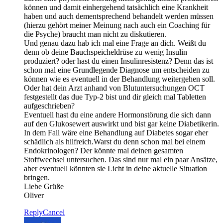
können und damit einhergehend tatsächlich eine Krankheit
haben und auch dementsprechend behandelt werden müssen
(hierzu gehört meiner Meinung nach auch ein Coaching für
die Psyche) braucht man nicht zu diskutieren.
Und genau dazu hab ich mal eine Frage an dich. Weißt du
denn ob deine Bauchspeicheldrüse zu wenig Insulin
produziert? oder hast du einen Insulinresistenz? Denn das ist
schon mal eine Grundlegende Diagnose um entscheiden zu
können wie es eventuell in der Behandlung weitergehen soll.
Oder hat dein Arzt anhand von Blutuntersuchungen OCT
festgestellt das due Typ-2 bist und dir gleich mal Tabletten
aufgeschrieben?
Eventuell hast du eine andere Hormonstörung die sich dann
auf den Glukosewert auswirkt und bist gar keine Diabetikerin.
In dem Fall wäre eine Behandlung auf Diabetes sogar eher
schädlich als hilfreich.Warst du denn schon mal bei einem
Endokrinologen? Der könnte mal deinen gesamten
Stoffwechsel untersuchen. Das sind nur mal ein paar Ansätze,
aber eventuell könnten sie Licht in deine aktuelle Situation
bringen.
Liebe Grüße
Oliver
Reply
Cancel