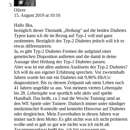
Oliver
15. August 2019 at 10:16
Hallo Ilka,
bezüglich dieser Thematik „Heilung“ auf die beiden Diabetes
Typen kann ich dir im Bezug auf Typ-1 voll und ganz
zustimmen. Bezüglich des Typ-2 Diabetes jedoch will ich es
etwas differenzieren.
Ja, es gibt Typ-2 Diabetes Formen die aufgrund einer
genetischen Disposition auftreten und die damit in deine
Aussage über Heilung des Typ-1 Diabetes passen.
Aber was ist mit allen anderen Auslösern des Typ-2 Diabetes?
Ich will da aus eigener Erfahrung sprechen. Vor zweieinhalb
Jahren wurde bei mir ein Diabetes mit 9,96% HbA1c
diagnostiziert. Bis zu diesem Zeitpunit sah mein Leben nach
41 Jahren ungefähr so aus. Von meinem vierten Lebensjahr
bis 28. Lebensjahr war sportlich sehr aktiv und spielte
Handball. Das heißt, ca 2 mal die Woche Training umd an
den WE Spiele oder Tuniere. Dadurch immer unter ständiger
medizinischer Kontrolle und keinerlei Hinweise auf Diabetes
oder dergleichen. Mein Essverhalten in diesen Jahren war
immer nach dem Motto: Es gibt nichts was ich nicht probieren
wollte und es gab so gut wie nichts was ich nicht aß.
Zusammengefasst heißt das, ich bin sozusagen ein