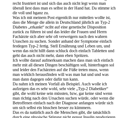
recht frustriert ist und sich das auch nicht legt wenn man
überall liest dass man es selbst in der Hand hat. Da stimme ich
dir voll und hganz zu.
Was ich mit meinem Post eigentlcih nur mitteilen wollte ist,
dass die Menge die allein in Deutschland jährlich an Typ-2
Diabetes „erkankt“ nciht auf eine genetische Disposition
zurück zu führen ist und das leider die Frauen und Herrn
Fachärzte sich aber sehr oft verweigern nach den wahren
Uraschen zu suchen. Sonder anhand der Symptome einfach
festlegen Typ-2 fertig. Stell Ernährung und Leben um, und
wenn das nicht hilft dann schluck doch einfach Tabletten und
geht das auch nicht mehr, dann eben Spritzen.
Ich wollte darauf aufmerksam machen dass man sich einfach
mehr mit all diesen Dingen beschäftigen soll, hinterfragen sol
und leider den Fachärzten auf die Füße treten muss, wenn
man wirklich herausfinden will was man hat und und was
man dann dagegen oder dafür tun kann.
Da nahm ich meinen Vorfall als Beispiel. Auch wolle ich
aufzeigen das es sehr wohl, sehr viele „Typ-2 Diabetiker“
gibt, die wohl keine sein müssten, bzw, gar keine sind wenn
man richtig nach den Ursachen suchen würde, oder wenn die
Betroffenen einfach nach der Diagnose anfangen würde sich
um sich selbst ein bisschen besser zu kümmern.
Das es da natürlich auch die Menschen gibt, die tatsächlich
durch eine physische Störung nicht genug Insulin produzieren