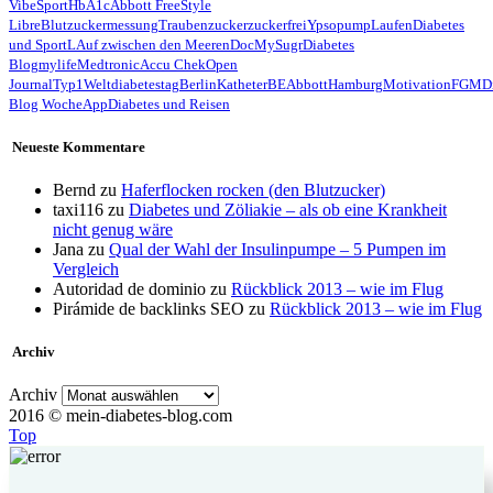
Vibe
Sport
HbA1c
Abbott FreeStyle
Libre
Blutzuckermessung
Traubenzucker
zuckerfrei
Ypsopump
Laufen
Diabetes
und Sport
LAuf zwischen den Meeren
Doc
MySugr
Diabetes
Blog
mylife
Medtronic
Accu Chek
Open
Journal
Typ1
Weltdiabetestag
Berlin
Katheter
BE
Abbott
Hamburg
Motivation
FGM
D
Blog Woche
App
Diabetes und Reisen
Neueste Kommentare
Bernd
zu
Haferflocken rocken (den Blutzucker)
taxi116
zu
Diabetes und Zöliakie – als ob eine Krankheit
nicht genug wäre
Jana
zu
Qual der Wahl der Insulinpumpe – 5 Pumpen im
Vergleich
Autoridad de dominio
zu
Rückblick 2013 – wie im Flug
Pirámide de backlinks SEO
zu
Rückblick 2013 – wie im Flug
Archiv
Archiv
2016 © mein-diabetes-blog.com
Top