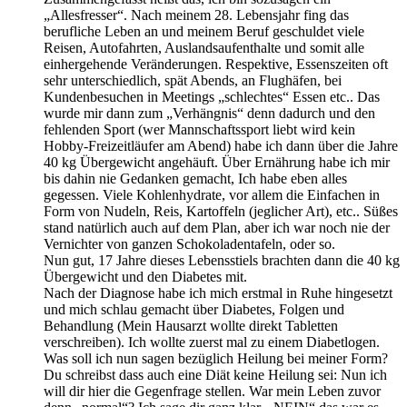
„Allesfresser“. Nach meinem 28. Lebensjahr fing das
berufliche Leben an und meinem Beruf geschuldet viele
Reisen, Autofahrten, Auslandsaufenthalte und somit alle
einhergehende Veränderungen. Respektive, Essenszeiten oft
sehr unterschiedlich, spät Abends, an Flughäfen, bei
Kundenbesuchen in Meetings „schlechtes“ Essen etc.. Das
wurde mir dann zum „Verhängnis“ denn dadurch und den
fehlenden Sport (wer Mannschaftssport liebt wird kein
Hobby-Freizeitläufer am Abend) habe ich dann über die Jahre
40 kg Übergewicht angehäuft. Über Ernährung habe ich mir
bis dahin nie Gedanken gemacht, Ich habe eben alles
gegessen. Viele Kohlenhydrate, vor allem die Einfachen in
Form von Nudeln, Reis, Kartoffeln (jeglicher Art), etc.. Süßes
stand natürlich auch auf dem Plan, aber ich war noch nie der
Vernichter von ganzen Schokoladentafeln, oder so.
Nun gut, 17 Jahre dieses Lebensstiels brachten dann die 40 kg
Übergewicht und den Diabetes mit.
Nach der Diagnose habe ich mich erstmal in Ruhe hingesetzt
und mich schlau gemacht über Diabetes, Folgen und
Behandlung (Mein Hausarzt wollte direkt Tabletten
verschreiben). Ich wollte zuerst mal zu einem Diabetlogen.
Was soll ich nun sagen bezüglich Heilung bei meiner Form?
Du schreibst dass auch eine Diät keine Heilung sei: Nun ich
will dir hier die Gegenfrage stellen. War mein Leben zuvor