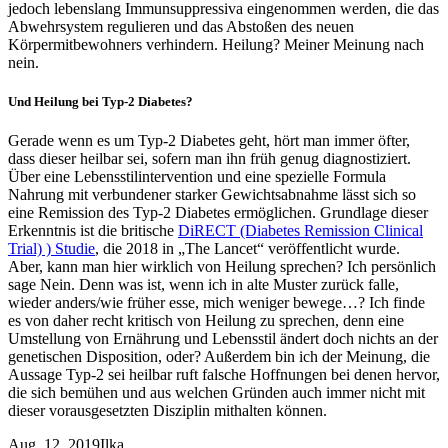
jedoch lebenslang Immunsuppressiva eingenommen werden, die das
Abwehrsystem regulieren und das Abstoßen des neuen
Körpermitbewohners verhindern. Heilung? Meiner Meinung nach
nein.
Und Heilung bei Typ-2 Diabetes?
Gerade wenn es um Typ-2 Diabetes geht, hört man immer öfter,
dass dieser heilbar sei, sofern man ihn früh genug diagnostiziert.
Über eine Lebensstilintervention und eine spezielle Formula
Nahrung mit verbundener starker Gewichtsabnahme lässt sich so
eine Remission des Typ-2 Diabetes ermöglichen. Grundlage dieser
Erkenntnis ist die britische
DiRECT (Diabetes Remission Clinical
Trial) ) Studie
, die 2018 in „The Lancet“ veröffentlicht wurde.
Aber, kann man hier wirklich von Heilung sprechen? Ich persönlich
sage Nein. Denn was ist, wenn ich in alte Muster zurück falle,
wieder anders/wie früher esse, mich weniger bewege…? Ich finde
es von daher recht kritisch von Heilung zu sprechen, denn eine
Umstellung von Ernährung und Lebensstil ändert doch nichts an der
genetischen Disposition, oder? Außerdem bin ich der Meinung, die
Aussage Typ-2 sei heilbar ruft falsche Hoffnungen bei denen hervor,
die sich bemühen und aus welchen Gründen auch immer nicht mit
dieser vorausgesetzten Disziplin mithalten können.
Aug. 12, 2019
Ilka