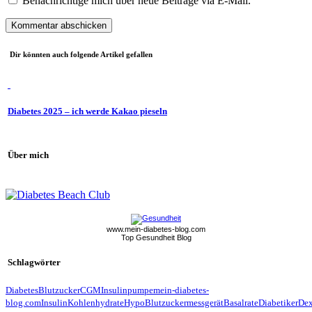
Benachrichtige mich über neue Beiträge via E-Mail.
Dir könnten auch folgende Artikel gefallen
Diabetes 2025 – ich werde Kakao pieseln
Über mich
www.mein-diabetes-blog.com
Top Gesundheit Blog
Schlagwörter
Diabetes
Blutzucker
CGM
Insulinpumpe
mein-diabetes-
blog.com
Insulin
Kohlenhydrate
Hypo
Blutzuckermessgerät
Basalrate
Diabetiker
De