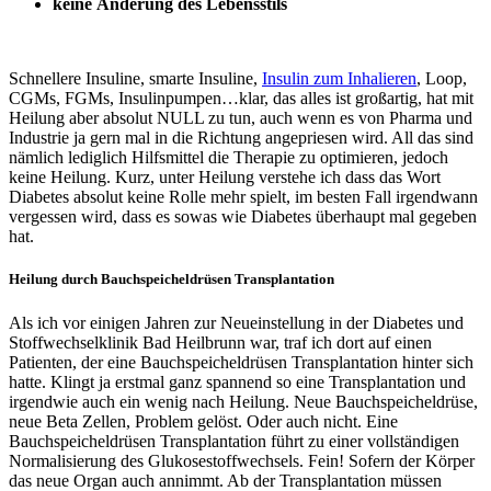
keine Änderung des Lebensstils
Schnellere Insuline, smarte Insuline,
Insulin zum Inhalieren
, Loop,
CGMs, FGMs, Insulinpumpen…klar, das alles ist großartig, hat mit
Heilung aber absolut NULL zu tun, auch wenn es von Pharma und
Industrie ja gern mal in die Richtung angepriesen wird. All das sind
nämlich lediglich Hilfsmittel die Therapie zu optimieren, jedoch
keine Heilung. Kurz, unter Heilung verstehe ich dass das Wort
Diabetes absolut keine Rolle mehr spielt, im besten Fall irgendwann
vergessen wird, dass es sowas wie Diabetes überhaupt mal gegeben
hat.
Heilung durch Bauchspeicheldrüsen Transplantation
Als ich vor einigen Jahren zur Neueinstellung in der Diabetes und
Stoffwechselklinik Bad Heilbrunn war, traf ich dort auf einen
Patienten, der eine Bauchspeicheldrüsen Transplantation hinter sich
hatte. Klingt ja erstmal ganz spannend so eine Transplantation und
irgendwie auch ein wenig nach Heilung. Neue Bauchspeicheldrüse,
neue Beta Zellen, Problem gelöst. Oder auch nicht. Eine
Bauchspeicheldrüsen Transplantation führt zu einer vollständigen
Normalisierung des Glukosestoffwechsels. Fein! Sofern der Körper
das neue Organ auch annimmt. Ab der Transplantation müssen