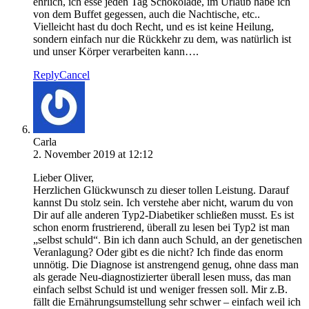
ehrlich, ich esse jeden Tag Schokolade, im Urlaub habe ich
von dem Buffet gegessen, auch die Nachtische, etc..
Vielleicht hast du doch Recht, und es ist keine Heilung,
sondern einfach nur die Rückkehr zu dem, was natürlich ist
und unser Körper verarbeiten kann….
Reply
Cancel
Carla
2. November 2019 at 12:12
Lieber Oliver,
Herzlichen Glückwunsch zu dieser tollen Leistung. Darauf
kannst Du stolz sein. Ich verstehe aber nicht, warum du von
Dir auf alle anderen Typ2-Diabetiker schließen musst. Es ist
schon enorm frustrierend, überall zu lesen bei Typ2 ist man
„selbst schuld“. Bin ich dann auch Schuld, an der genetischen
Veranlagung? Oder gibt es die nicht? Ich finde das enorm
unnötig. Die Diagnose ist anstrengend genug, ohne dass man
als gerade Neu-diagnostizierter überall lesen muss, das man
einfach selbst Schuld ist und weniger fressen soll. Mir z.B.
fällt die Ernährungsumstellung sehr schwer – einfach weil ich