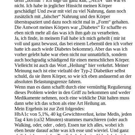
denn „normal“? Ich sage dir ganz klar, „NEIN“ das war es
nicht. Ich habe in jeglicher Hinsicht meinen Körper
geschädigt! Und zwar mit viel zu viel Nahrung, dann noch
zusätzlich mit „falscher“ Nahrung und den Körper
überstrapaziert und dazu noch nicht mal in „Form“ gehalten.
Die Antwort meines Körpers war „Diabetes“ Er schaffte es
eben nicth mehr all das was ich ihm gab zu verarbeiten.
Ja, ich finde, in meinem Fall habe ich mich geheilt ( mir ist
voll und ganz bewusst, das bei einem Lebenstil den ich vorher
hatte ich auch wiede Diabetes bekomme). Aber das was ich
vorher gelebt habe war eben nicht nur unnatürlich, sondern
auch hochgradig schädigend für einen menschlichen Körper.
Vielleicht ist auch das Wort „Heilung“ hier verkehrt. Meiner
Meinung nach ist eine vielzahl der Typ-2 Diabetiker selbst
schuld, da sie ihren Körper, so wie ich eben andauernd an der
absoluten Belastungsgrenze fahren.
Wenn man es dann schafft durch eine vernünftig Regulierung
dieses Problem wieder in den Griff zu bekommen und weder
Medikamente nehmen, noch eine wirkliche Diät halten muss
dann sehe ich das schon als eine Art Heilung an.
Mein Ergebnis ist zur Zeit folgendes:
HbA1c von 5,1%, 40 kg Gewichtsverlust, keine Medis, jeden
Tag 4 km (ca32 Minuten) strammes marschieren (oder auch
Walking, oder, oder , oder). Essen tue ich alles, wobei ich
eben heute darauf achte was ich esse und wieviel. Und ganz