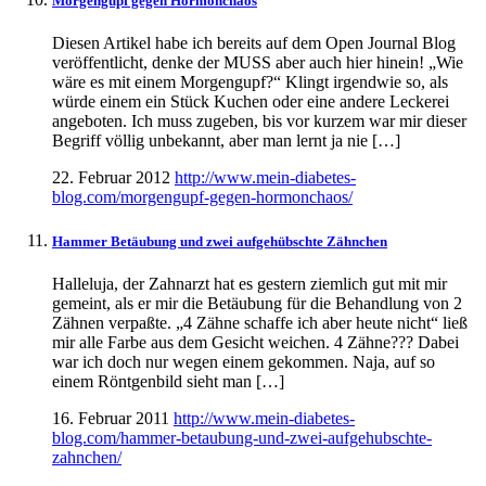
Morgengupf gegen Hormonchaos
Diesen Artikel habe ich bereits auf dem Open Journal Blog
veröffentlicht, denke der MUSS aber auch hier hinein! „Wie
wäre es mit einem Morgengupf?“ Klingt irgendwie so, als
würde einem ein Stück Kuchen oder eine andere Leckerei
angeboten. Ich muss zugeben, bis vor kurzem war mir dieser
Begriff völlig unbekannt, aber man lernt ja nie […]
22. Februar 2012
http://www.mein-diabetes-
blog.com/morgengupf-gegen-hormonchaos/
Hammer Betäubung und zwei aufgehübschte Zähnchen
Halleluja, der Zahnarzt hat es gestern ziemlich gut mit mir
gemeint, als er mir die Betäubung für die Behandlung von 2
Zähnen verpaßte. „4 Zähne schaffe ich aber heute nicht“ ließ
mir alle Farbe aus dem Gesicht weichen. 4 Zähne??? Dabei
war ich doch nur wegen einem gekommen. Naja, auf so
einem Röntgenbild sieht man […]
16. Februar 2011
http://www.mein-diabetes-
blog.com/hammer-betaubung-und-zwei-aufgehubschte-
zahnchen/