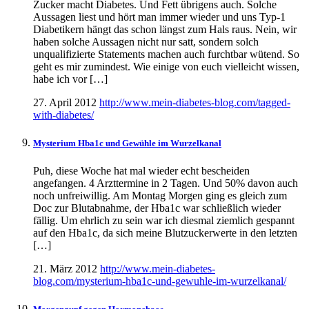
Zucker macht Diabetes. Und Fett übrigens auch. Solche
Aussagen liest und hört man immer wieder und uns Typ-1
Diabetikern hängt das schon längst zum Hals raus. Nein, wir
haben solche Aussagen nicht nur satt, sondern solch
unqualifizierte Statements machen auch furchtbar wütend. So
geht es mir zumindest. Wie einige von euch vielleicht wissen,
habe ich vor […]
27. April 2012
http://www.mein-diabetes-blog.com/tagged-
with-diabetes/
Mysterium Hba1c und Gewühle im Wurzelkanal
Puh, diese Woche hat mal wieder echt bescheiden
angefangen. 4 Arzttermine in 2 Tagen. Und 50% davon auch
noch unfreiwillig. Am Montag Morgen ging es gleich zum
Doc zur Blutabnahme, der Hba1c war schließlich wieder
fällig. Um ehrlich zu sein war ich diesmal ziemlich gespannt
auf den Hba1c, da sich meine Blutzuckerwerte in den letzten
[…]
21. März 2012
http://www.mein-diabetes-
blog.com/mysterium-hba1c-und-gewuhle-im-wurzelkanal/