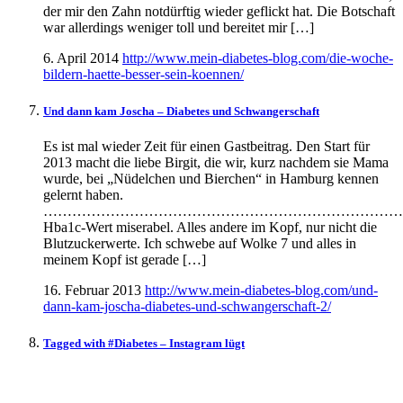
der mir den Zahn notdürftig wieder geflickt hat. Die Botschaft
war allerdings weniger toll und bereitet mir […]
6. April 2014
http://www.mein-diabetes-blog.com/die-woche-
bildern-haette-besser-sein-koennen/
Und dann kam Joscha – Diabetes und Schwangerschaft
Es ist mal wieder Zeit für einen Gastbeitrag. Den Start für
2013 macht die liebe Birgit, die wir, kurz nachdem sie Mama
wurde, bei „Nüdelchen und Bierchen“ in Hamburg kennen
gelernt haben.
…………………………………………………………………
Hba1c-Wert miserabel. Alles andere im Kopf, nur nicht die
Blutzuckerwerte. Ich schwebe auf Wolke 7 und alles in
meinem Kopf ist gerade […]
16. Februar 2013
http://www.mein-diabetes-blog.com/und-
dann-kam-joscha-diabetes-und-schwangerschaft-2/
Tagged with #Diabetes – Instagram lügt