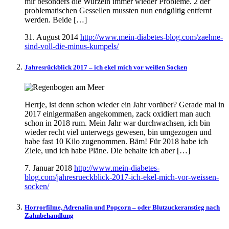
mir besonders die Wurzeln immer wieder Probleme. 2 der
problematischen Gessellen mussten nun endgültig entfernt
werden. Beide […]
31. August 2014
http://www.mein-diabetes-blog.com/zaehne-
sind-voll-die-minus-kumpels/
Jahresrückblick 2017 – ich ekel mich vor weißen Socken
Herrje, ist denn schon wieder ein Jahr vorüber? Gerade mal in
2017 einigermaßen angekommen, zack oxidiert man auch
schon in 2018 rum. Mein Jahr war durchwachsen, ich bin
wieder recht viel unterwegs gewesen, bin umgezogen und
habe fast 10 Kilo zugenommen. Bäm! Für 2018 habe ich
Ziele, und ich habe Pläne. Die behalte ich aber […]
7. Januar 2018
http://www.mein-diabetes-
blog.com/jahresrueckblick-2017-ich-ekel-mich-vor-weissen-
socken/
Horrorfilme, Adrenalin und Popcorn – oder Blutzuckeranstieg nach
Zahnbehandlung