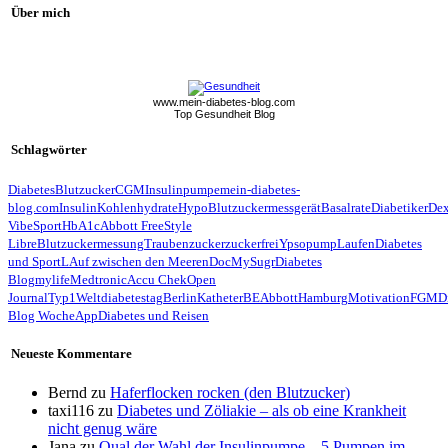
Über mich
www.mein-diabetes-blog.com
Top Gesundheit Blog
Schlagwörter
Diabetes
Blutzucker
CGM
Insulinpumpe
mein-diabetes-
blog.com
Insulin
Kohlenhydrate
Hypo
Blutzuckermessgerät
Basalrate
Diabetiker
De
Vibe
Sport
HbA1c
Abbott FreeStyle
Libre
Blutzuckermessung
Traubenzucker
zuckerfrei
Ypsopump
Laufen
Diabetes
und Sport
LAuf zwischen den Meeren
Doc
MySugr
Diabetes
Blog
mylife
Medtronic
Accu Chek
Open
Journal
Typ1
Weltdiabetestag
Berlin
Katheter
BE
Abbott
Hamburg
Motivation
FGM
D
Blog Woche
App
Diabetes und Reisen
Neueste Kommentare
Bernd
zu
Haferflocken rocken (den Blutzucker)
taxi116
zu
Diabetes und Zöliakie – als ob eine Krankheit
nicht genug wäre
Jana
zu
Qual der Wahl der Insulinpumpe – 5 Pumpen im