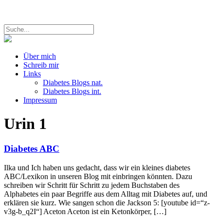
Über mich
Schreib mir
Links
Diabetes Blogs nat.
Diabetes Blogs int.
Impressum
Urin
1
Diabetes ABC
Ilka und Ich haben uns gedacht, dass wir ein kleines diabetes
ABC/Lexikon in unseren Blog mit einbringen könnten. Dazu
schreiben wir Schritt für Schritt zu jedem Buchstaben des
Alphabetes ein paar Begriffe aus dem Alltag mit Diabetes auf, und
erklären sie kurz. Wie sangen schon die Jackson 5: [youtube id=“z-
v3g-b_q2I“] Aceton Aceton ist ein Ketonkörper, […]