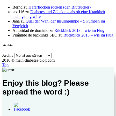
Bernd
zu
Haferflocken rocken (den Blutzucker)
taxi116
zu
Diabetes und Zöliakie – als ob eine Krankheit
nicht genug wäre
Jana
zu
Qual der Wahl der Insulinpumpe – 5 Pumpen im
Vergleich
Autoridad de dominio
zu
Rückblick 2013 – wie im Flug
Pirámide de backlinks SEO
zu
Rückblick 2013 – wie im Flug
Archiv
Archiv
2016 © mein-diabetes-blog.com
Top
Enjoy this blog? Please
spread the word :)