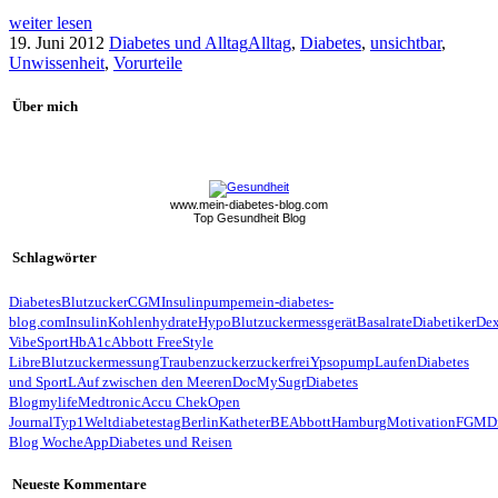
weiter lesen
19. Juni 2012
Diabetes und Alltag
Alltag
,
Diabetes
,
unsichtbar
,
Unwissenheit
,
Vorurteile
Über mich
www.mein-diabetes-blog.com
Top Gesundheit Blog
Schlagwörter
Diabetes
Blutzucker
CGM
Insulinpumpe
mein-diabetes-
blog.com
Insulin
Kohlenhydrate
Hypo
Blutzuckermessgerät
Basalrate
Diabetiker
De
Vibe
Sport
HbA1c
Abbott FreeStyle
Libre
Blutzuckermessung
Traubenzucker
zuckerfrei
Ypsopump
Laufen
Diabetes
und Sport
LAuf zwischen den Meeren
Doc
MySugr
Diabetes
Blog
mylife
Medtronic
Accu Chek
Open
Journal
Typ1
Weltdiabetestag
Berlin
Katheter
BE
Abbott
Hamburg
Motivation
FGM
D
Blog Woche
App
Diabetes und Reisen
Neueste Kommentare