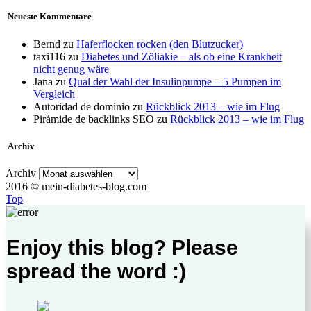
Neueste Kommentare
Bernd
zu
Haferflocken rocken (den Blutzucker)
taxi116
zu
Diabetes und Zöliakie – als ob eine Krankheit
nicht genug wäre
Jana
zu
Qual der Wahl der Insulinpumpe – 5 Pumpen im
Vergleich
Autoridad de dominio
zu
Rückblick 2013 – wie im Flug
Pirámide de backlinks SEO
zu
Rückblick 2013 – wie im Flug
Archiv
Archiv
2016 © mein-diabetes-blog.com
Top
Enjoy this blog? Please
spread the word :)