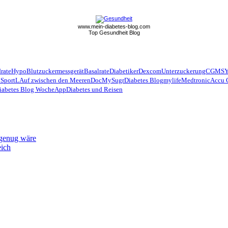
www.mein-diabetes-blog.com
Top Gesundheit Blog
rate
Hypo
Blutzuckermessgerät
Basalrate
Diabetiker
Dexcom
Unterzuckerung
CGMS
 Sport
LAuf zwischen den Meeren
Doc
MySugr
Diabetes Blog
mylife
Medtronic
Accu 
iabetes Blog Woche
App
Diabetes und Reisen
 genug wäre
eich