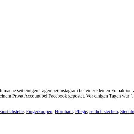
ch mache seit einigen Tagen bei Instagram bei einer kleinen Fotoakti
meinem Privat Account bei Facebook gepostet. Vor einigen Tagen war 
Einstichstelle
,
Fingerkuppen
,
Hornhaut
,
Pflege
,
seitlich stechen
,
Stechhi