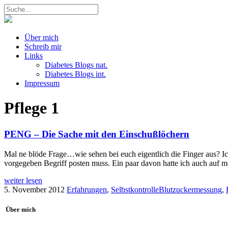
Über mich
Schreib mir
Links
Diabetes Blogs nat.
Diabetes Blogs int.
Impressum
Pflege
1
PENG – Die Sache mit den Einschußlöchern
Mal ne blöde Frage…wie sehen bei euch eigentlich die Finger aus? I
vorgegeben Begriff posten muss. Ein paar davon hatte ich auch auf 
weiter lesen
5. November 2012
Erfahrungen
,
Selbstkontrolle
Blutzuckermessung
,
Über mich