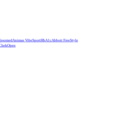
Ypsomed
Animas Vibe
Sport
HbA1c
Abbott FreeStyle
Chek
Open