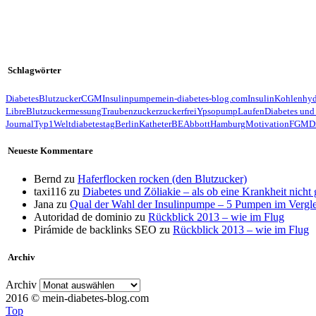
Schlagwörter
Diabetes
Blutzucker
CGM
Insulinpumpe
mein-diabetes-blog.com
Insulin
Kohlenhyd
Libre
Blutzuckermessung
Traubenzucker
zuckerfrei
Ypsopump
Laufen
Diabetes und
Journal
Typ1
Weltdiabetestag
Berlin
Katheter
BE
Abbott
Hamburg
Motivation
FGM
D
Neueste Kommentare
Bernd
zu
Haferflocken rocken (den Blutzucker)
taxi116
zu
Diabetes und Zöliakie – als ob eine Krankheit nicht
Jana
zu
Qual der Wahl der Insulinpumpe – 5 Pumpen im Vergl
Autoridad de dominio
zu
Rückblick 2013 – wie im Flug
Pirámide de backlinks SEO
zu
Rückblick 2013 – wie im Flug
Archiv
Archiv
2016 © mein-diabetes-blog.com
Top