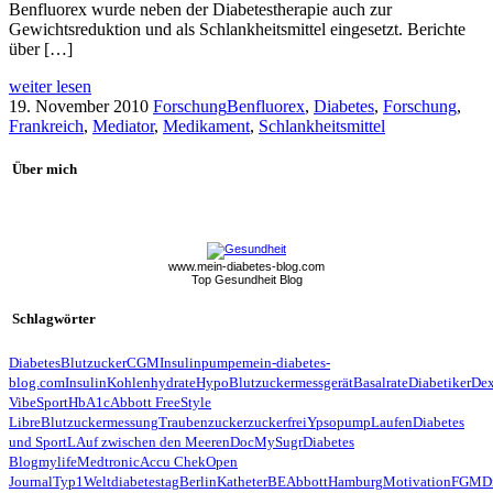
Benfluorex wurde neben der Diabetestherapie auch zur
Gewichtsreduktion und als Schlankheitsmittel eingesetzt. Berichte
über […]
weiter lesen
19. November 2010
Forschung
Benfluorex
,
Diabetes
,
Forschung
,
Frankreich
,
Mediator
,
Medikament
,
Schlankheitsmittel
Über mich
www.mein-diabetes-blog.com
Top Gesundheit Blog
Schlagwörter
Diabetes
Blutzucker
CGM
Insulinpumpe
mein-diabetes-
blog.com
Insulin
Kohlenhydrate
Hypo
Blutzuckermessgerät
Basalrate
Diabetiker
De
Vibe
Sport
HbA1c
Abbott FreeStyle
Libre
Blutzuckermessung
Traubenzucker
zuckerfrei
Ypsopump
Laufen
Diabetes
und Sport
LAuf zwischen den Meeren
Doc
MySugr
Diabetes
Blog
mylife
Medtronic
Accu Chek
Open
Journal
Typ1
Weltdiabetestag
Berlin
Katheter
BE
Abbott
Hamburg
Motivation
FGM
D