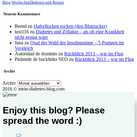
Blog Woche
App
Diabetes und Reisen
Neueste Kommentare
Bernd
zu
Haferflocken rocken (den Blutzucker)
taxi116
zu
Diabetes und Zöliakie – als ob eine Krankheit
nicht genug wäre
Jana
zu
Qual der Wahl der Insulinpumpe – 5 Pumpen im
Vergleich
Autoridad de dominio
zu
Rückblick 2013 – wie im Flug
Pirámide de backlinks SEO
zu
Rückblick 2013 – wie im Flug
Archiv
Archiv
2016 © mein-diabetes-blog.com
Enjoy this blog? Please
spread the word :)