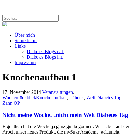
Über mich
Schreib mir
Links
Diabetes Blogs nat.
Diabetes Blogs int.
Impressum
Knochenaufbau
1
17. November 2014
Veranstaltungen
,
Wochenrückblick
Knochenaufbau
,
Lübeck
,
Welt Diabetes Tag
,
Zahn OP
Nicht meine Woche…nicht mein Welt Diabetes Tag
Eigentlich hat die Woche ja ganz gut begonnen. Wir haben auf der
Arbeit unser neues Produkt, die mySugr Academy, gelauncht