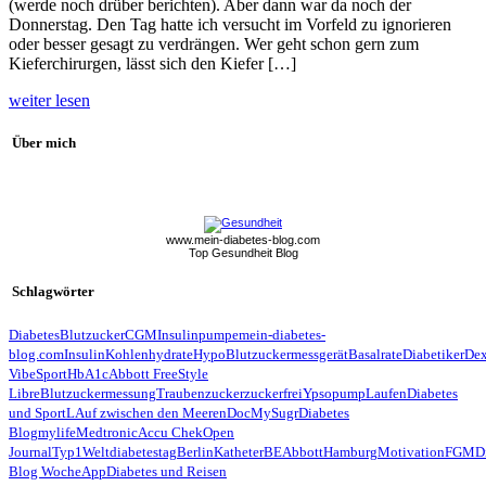
(werde noch drüber berichten). Aber dann war da noch der
Donnerstag. Den Tag hatte ich versucht im Vorfeld zu ignorieren
oder besser gesagt zu verdrängen. Wer geht schon gern zum
Kieferchirurgen, lässt sich den Kiefer […]
weiter lesen
Über mich
www.mein-diabetes-blog.com
Top Gesundheit Blog
Schlagwörter
Diabetes
Blutzucker
CGM
Insulinpumpe
mein-diabetes-
blog.com
Insulin
Kohlenhydrate
Hypo
Blutzuckermessgerät
Basalrate
Diabetiker
De
Vibe
Sport
HbA1c
Abbott FreeStyle
Libre
Blutzuckermessung
Traubenzucker
zuckerfrei
Ypsopump
Laufen
Diabetes
und Sport
LAuf zwischen den Meeren
Doc
MySugr
Diabetes
Blog
mylife
Medtronic
Accu Chek
Open
Journal
Typ1
Weltdiabetestag
Berlin
Katheter
BE
Abbott
Hamburg
Motivation
FGM
D
Blog Woche
App
Diabetes und Reisen