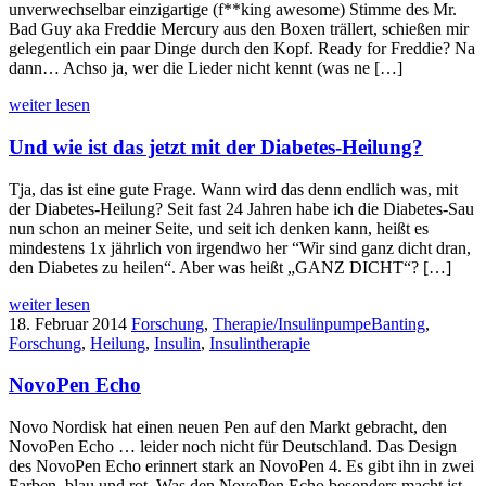
unverwechselbar einzigartige (f**king awesome) Stimme des Mr.
Bad Guy aka Freddie Mercury aus den Boxen trällert, schießen mir
gelegentlich ein paar Dinge durch den Kopf. Ready for Freddie? Na
dann… Achso ja, wer die Lieder nicht kennt (was ne […]
weiter lesen
Und wie ist das jetzt mit der Diabetes-Heilung?
Tja, das ist eine gute Frage. Wann wird das denn endlich was, mit
der Diabetes-Heilung? Seit fast 24 Jahren habe ich die Diabetes-Sau
nun schon an meiner Seite, und seit ich denken kann, heißt es
mindestens 1x jährlich von irgendwo her “Wir sind ganz dicht dran,
den Diabetes zu heilen“. Aber was heißt „GANZ DICHT“? […]
weiter lesen
18. Februar 2014
Forschung
,
Therapie/Insulinpumpe
Banting
,
Forschung
,
Heilung
,
Insulin
,
Insulintherapie
NovoPen Echo
Novo Nordisk hat einen neuen Pen auf den Markt gebracht, den
NovoPen Echo … leider noch nicht für Deutschland. Das Design
des NovoPen Echo erinnert stark an NovoPen 4. Es gibt ihn in zwei
Farben, blau und rot. Was den NovoPen Echo besonders macht ist