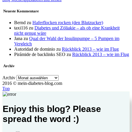
Neueste Kommentare
Bernd
zu
Haferflocken rocken (den Blutzucker)
taxi116
zu
Diabetes und Zöliakie – als ob eine Krankheit
nicht genug wäre
Jana
zu
Qual der Wahl der Insulinpumpe – 5 Pumpen im
Vergleich
Autoridad de dominio
zu
Rückblick 2013 – wie im Flug
Pirámide de backlinks SEO
zu
Rückblick 2013 – wie im Flug
Archiv
Archiv
2016 © mein-diabetes-blog.com
Top
Enjoy this blog? Please
spread the word :)