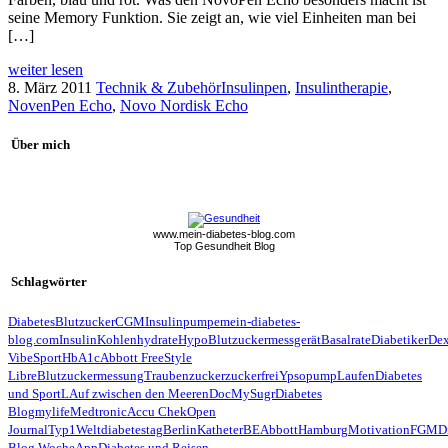
seine Memory Funktion. Sie zeigt an, wie viel Einheiten man bei
[…]
weiter lesen
8. März 2011
Technik & Zubehör
Insulinpen
,
Insulintherapie
,
NovenPen Echo
,
Novo Nordisk Echo
Über mich
www.mein-diabetes-blog.com
Top Gesundheit Blog
Schlagwörter
Diabetes
Blutzucker
CGM
Insulinpumpe
mein-diabetes-
blog.com
Insulin
Kohlenhydrate
Hypo
Blutzuckermessgerät
Basalrate
Diabetiker
De
Vibe
Sport
HbA1c
Abbott FreeStyle
Libre
Blutzuckermessung
Traubenzucker
zuckerfrei
Ypsopump
Laufen
Diabetes
und Sport
LAuf zwischen den Meeren
Doc
MySugr
Diabetes
Blog
mylife
Medtronic
Accu Chek
Open
Journal
Typ1
Weltdiabetestag
Berlin
Katheter
BE
Abbott
Hamburg
Motivation
FGM
D
Blog Woche
App
Diabetes und Reisen