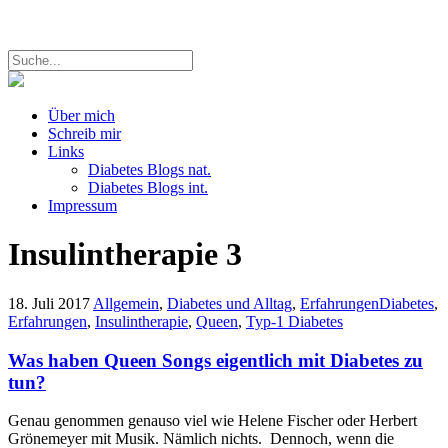
Über mich
Schreib mir
Links
Diabetes Blogs nat.
Diabetes Blogs int.
Impressum
Insulintherapie
3
18. Juli 2017
Allgemein
,
Diabetes und Alltag
,
Erfahrungen
Diabetes
,
Erfahrungen
,
Insulintherapie
,
Queen
,
Typ-1 Diabetes
Was haben Queen Songs eigentlich mit Diabetes zu
tun?
Genau genommen genauso viel wie Helene Fischer oder Herbert
Grönemeyer mit Musik. Nämlich nichts. Dennoch, wenn die