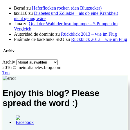
Bernd
zu
Haferflocken rocken (den Blutzucker)
taxi116
zu
Diabetes und Zöliakie – als ob eine Krankheit
nicht genug wäre
Jana
zu
Qual der Wahl der Insulinpumpe – 5 Pumpen im
Vergleich
Autoridad de dominio
zu
Rückblick 2013 – wie im Flug
Pirámide de backlinks SEO
zu
Rückblick 2013 – wie im Flug
Archiv
Archiv
2016 © mein-diabetes-blog.com
Top
Enjoy this blog? Please
spread the word :)