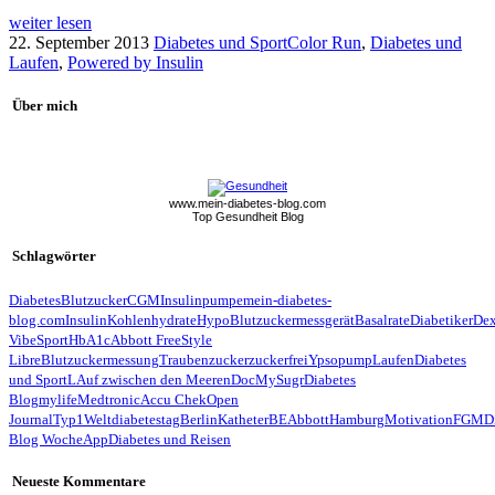
weiter lesen
22. September 2013
Diabetes und Sport
Color Run
,
Diabetes und
Laufen
,
Powered by Insulin
Über mich
www.mein-diabetes-blog.com
Top Gesundheit Blog
Schlagwörter
Diabetes
Blutzucker
CGM
Insulinpumpe
mein-diabetes-
blog.com
Insulin
Kohlenhydrate
Hypo
Blutzuckermessgerät
Basalrate
Diabetiker
De
Vibe
Sport
HbA1c
Abbott FreeStyle
Libre
Blutzuckermessung
Traubenzucker
zuckerfrei
Ypsopump
Laufen
Diabetes
und Sport
LAuf zwischen den Meeren
Doc
MySugr
Diabetes
Blog
mylife
Medtronic
Accu Chek
Open
Journal
Typ1
Weltdiabetestag
Berlin
Katheter
BE
Abbott
Hamburg
Motivation
FGM
D
Blog Woche
App
Diabetes und Reisen
Neueste Kommentare