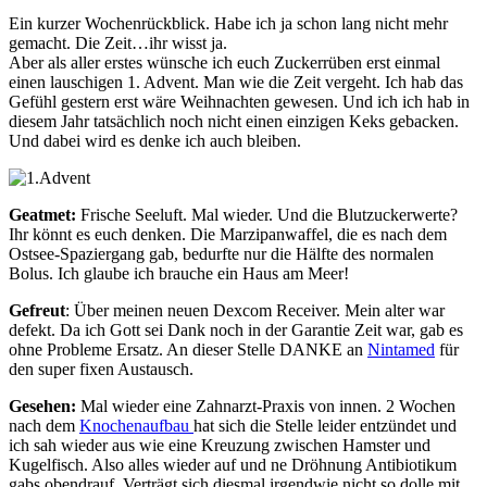
Ein kurzer Wochenrückblick. Habe ich ja schon lang nicht mehr
gemacht. Die Zeit…ihr wisst ja.
Aber als aller erstes wünsche ich euch Zuckerrüben erst einmal
einen lauschigen 1. Advent. Man wie die Zeit vergeht. Ich hab das
Gefühl gestern erst wäre Weihnachten gewesen. Und ich ich hab in
diesem Jahr tatsächlich noch nicht einen einzigen Keks gebacken.
Und dabei wird es denke ich auch bleiben.
Geatmet:
Frische Seeluft. Mal wieder. Und die Blutzuckerwerte?
Ihr könnt es euch denken. Die Marzipanwaffel, die es nach dem
Ostsee-Spaziergang gab, bedurfte nur die Hälfte des normalen
Bolus. Ich glaube ich brauche ein Haus am Meer!
Gefreut
: Über meinen neuen Dexcom Receiver. Mein alter war
defekt. Da ich Gott sei Dank noch in der Garantie Zeit war, gab es
ohne Probleme Ersatz. An dieser Stelle DANKE an
Nintamed
für
den super fixen Austausch.
Gesehen:
Mal wieder eine Zahnarzt-Praxis von innen. 2 Wochen
nach dem
Knochenaufbau
hat sich die Stelle leider entzündet und
ich sah wieder aus wie eine Kreuzung zwischen Hamster und
Kugelfisch. Also alles wieder auf und ne Dröhnung Antibiotikum
gabs obendrauf. Verträgt sich diesmal irgendwie nicht so dolle mit