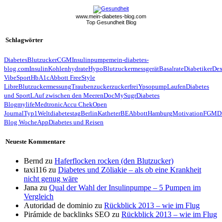
www.mein-diabetes-blog.com
Top Gesundheit Blog
Schlagwörter
Diabetes
Blutzucker
CGM
Insulinpumpe
mein-diabetes-
blog.com
Insulin
Kohlenhydrate
Hypo
Blutzuckermessgerät
Basalrate
Diabetiker
De
Vibe
Sport
HbA1c
Abbott FreeStyle
Libre
Blutzuckermessung
Traubenzucker
zuckerfrei
Ypsopump
Laufen
Diabetes
und Sport
LAuf zwischen den Meeren
Doc
MySugr
Diabetes
Blog
mylife
Medtronic
Accu Chek
Open
Journal
Typ1
Weltdiabetestag
Berlin
Katheter
BE
Abbott
Hamburg
Motivation
FGM
D
Blog Woche
App
Diabetes und Reisen
Neueste Kommentare
Bernd
zu
Haferflocken rocken (den Blutzucker)
taxi116
zu
Diabetes und Zöliakie – als ob eine Krankheit
nicht genug wäre
Jana
zu
Qual der Wahl der Insulinpumpe – 5 Pumpen im
Vergleich
Autoridad de dominio
zu
Rückblick 2013 – wie im Flug
Pirámide de backlinks SEO
zu
Rückblick 2013 – wie im Flug