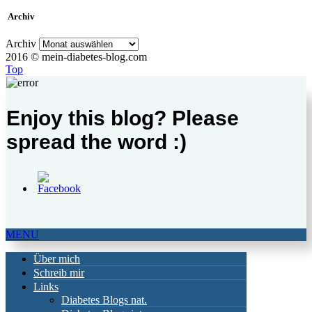
Archiv
Archiv
2016 © mein-diabetes-blog.com
Top
Enjoy this blog? Please
spread the word :)
MENU
Über mich
Schreib mir
Links
Diabetes Blogs nat.