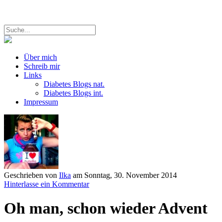
Über mich
Schreib mir
Links
Diabetes Blogs nat.
Diabetes Blogs int.
Impressum
Geschrieben von
Ilka
am
Sonntag, 30. November 2014
Hinterlasse ein Kommentar
Oh man, schon wieder Advent