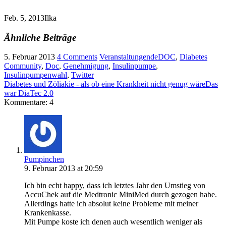
Feb. 5, 2013
Ilka
Ähnliche Beiträge
5. Februar 2013
4 Comments
Veranstaltungen
deDOC
,
Diabetes
Community
,
Doc
,
Genehmigung
,
Insulinpumpe
,
Insulinpumpenwahl
,
Twitter
Diabetes und Zöliakie - als ob eine Krankheit nicht genug wäre
Das
war DiaTec 2.0
Kommentare: 4
Pumpinchen
9. Februar 2013 at 20:59
Ich bin echt happy, dass ich letztes Jahr den Umstieg von
AccuChek auf die Medtronic MiniMed durch gezogen habe.
Allerdings hatte ich absolut keine Probleme mit meiner
Krankenkasse.
Mit Pumpe koste ich denen auch wesentlich weniger als