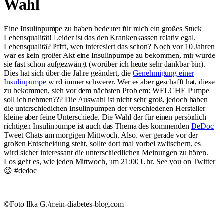
Wahl
Eine Insulinpumpe zu haben bedeutet für mich ein großes Stück
Lebensqualität! Leider ist das den Krankenkassen relativ egal.
Lebensqualitä? Pffft, wen interesiert das schon? Noch vor 10 Jahren
war es kein großer Akt eine Insulinpumpe zu bekommen, mir wurde
sie fast schon aufgezwängt (worüber ich heute sehr dankbar bin).
Dies hat sich über die Jahre geändert, die
Genehmigung einer
Insulinpumpe
wird immer schwerer. Wer es aber geschafft hat, diese
zu bekommen, steh vor dem nächsten Problem: WELCHE Pumpe
soll ich nehmen??? Die Auswahl ist nicht sehr groß, jedoch haben
die unterschiedichen Insulinpumpen der verschiedenen Hersteller
kleine aber feine Unterschiede. Die Wahl der für einen persönlich
richtigen Insulinpumpe ist auch das Thema des kommenden
DeDoc
Tweet Chats am morgigen Mittwoch. Also, wer gerade vor der
großen Entscheidung steht, sollte dort mal vorbei zwitschern, es
wird sicher interessant die unterschiedlichen Meinungen zu hören.
Los geht es, wie jeden Mittwoch, um 21:00 Uhr. See you on Twitter
😉 #dedoc
©Foto Ilka G./mein-diabetes-blog.com