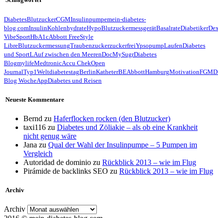
Diabetes
Blutzucker
CGM
Insulinpumpe
mein-diabetes-
blog.com
Insulin
Kohlenhydrate
Hypo
Blutzuckermessgerät
Basalrate
Diabetiker
De
Vibe
Sport
HbA1c
Abbott FreeStyle
Libre
Blutzuckermessung
Traubenzucker
zuckerfrei
Ypsopump
Laufen
Diabetes
und Sport
LAuf zwischen den Meeren
Doc
MySugr
Diabetes
Blog
mylife
Medtronic
Accu Chek
Open
Journal
Typ1
Weltdiabetestag
Berlin
Katheter
BE
Abbott
Hamburg
Motivation
FGM
D
Blog Woche
App
Diabetes und Reisen
Neueste Kommentare
Bernd
zu
Haferflocken rocken (den Blutzucker)
taxi116
zu
Diabetes und Zöliakie – als ob eine Krankheit
nicht genug wäre
Jana
zu
Qual der Wahl der Insulinpumpe – 5 Pumpen im
Vergleich
Autoridad de dominio
zu
Rückblick 2013 – wie im Flug
Pirámide de backlinks SEO
zu
Rückblick 2013 – wie im Flug
Archiv
Archiv