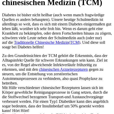
chinesischen Medizin (TCM)
Diabetes ist bisher nicht heilbar (auch wenn manch fragwürdige
Quellen es anders behaupten). Unsere heutige Schulmedizin ist
allerdings so weit, dass es sich mit einem Diabetes einigermaßen gut
leben läßt, worüber ich sehr froh bin. Wenn es darum geht eine
Krankheit zu bekämpfen, oder deren Fortschreiten hinaus zu zögern,
schwören viele Leute neben der Schulmedizin auch (oder nur)
auf die
Traditionelle Chinesische Medizin(TCM)
. Und diese soll
soagr bei Diabetes helfen!
Zu den Grundeinsichten der TCM gehört die Erkenntnis, dass der
Alltagsinfekt Quelle für schwere Erkrankungen sein kann. Ziel ist
es, von der Regel abweichende Infektverläufe frühzeitig zu
erkennen, und mit den
chinesischen Arzneirezepturen
gegen zu
steuern, um die Entstehung von zerstörerischen
Autoimmunprozessen zu verhindern, also quasi Prophylaxe zu
betreiben.
Mit Hilfe verschiedener chinesischer Rezepturen lassen sich im
Körper gewebliche Reinigungsprozesse in Gang setzen, durch die
die Stoffwechsel bezogenen Transport-und Austauschvorgänge
verbessert werden. Für einen Typ1 Diabetiker kann dies angeblich
sogar bedeuten, dass der Insulinbedarf um 50% gesenkt werden
kann! Hört Hört!