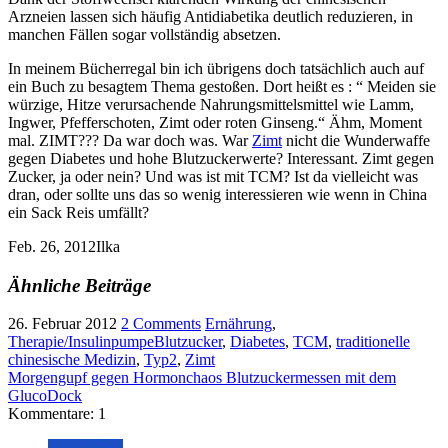
Arzneien lassen sich häufig Antidiabetika deutlich reduzieren, in
manchen Fällen sogar vollständig absetzen.
In meinem Bücherregal bin ich übrigens doch tatsächlich auch auf
ein Buch zu besagtem Thema gestoßen. Dort heißt es : “ Meiden sie
würzige, Hitze verursachende Nahrungsmittelsmittel wie Lamm,
Ingwer, Pfefferschoten, Zimt oder roten Ginseng.“ Ähm, Moment
mal. ZIMT??? Da war doch was. War
Zimt
nicht die Wunderwaffe
gegen Diabetes und hohe Blutzuckerwerte? Interessant. Zimt gegen
Zucker, ja oder nein? Und was ist mit TCM? Ist da vielleicht was
dran, oder sollte uns das so wenig interessieren wie wenn in China
ein Sack Reis umfällt?
Feb. 26, 2012
Ilka
Ähnliche Beiträge
26. Februar 2012
2 Comments
Ernährung
,
Therapie/Insulinpumpe
Blutzucker
,
Diabetes
,
TCM
,
traditionelle
chinesische Medizin
,
Typ2
,
Zimt
Morgengupf gegen Hormonchaos
Blutzuckermessen mit dem
GlucoDock
Kommentare: 1