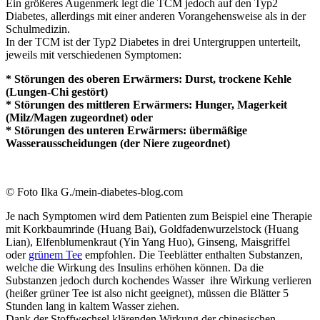
Ein größeres Augenmerk legt die TCM jedoch auf den Typ2
Diabetes, allerdings mit einer anderen Vorangehensweise als in der
Schulmedizin.
In der TCM ist der Typ2 Diabetes in drei Untergruppen unterteilt,
jeweils mit verschiedenen Symptomen:
* Störungen des oberen Erwärmers: Durst, trockene Kehle
(Lungen-Chi gestört)
* Störungen des mittleren Erwärmers: Hunger, Magerkeit
(Milz/Magen zugeordnet) oder
* Störungen des unteren Erwärmers: übermäßige
Wasserausscheidungen (der Niere zugeordnet)
© Foto Ilka G./mein-diabetes-blog.com
Je nach Symptomen wird dem Patienten zum Beispiel eine Therapie
mit Korkbaumrinde (Huang Bai), Goldfadenwurzelstock (Huang
Lian), Elfenblumenkraut (Yin Yang Huo), Ginseng, Maisgriffel
oder
grünem Tee
empfohlen. Die Teeblätter enthalten Substanzen,
welche die Wirkung des Insulins erhöhen können. Da die
Substanzen jedoch durch kochendes Wasser ihre Wirkung verlieren
(heißer grüner Tee ist also nicht geeignet), müssen die Blätter 5
Stunden lang in kaltem Wasser ziehen.
Dank der Stoffwechsel klärenden Wirkung der chinesischen