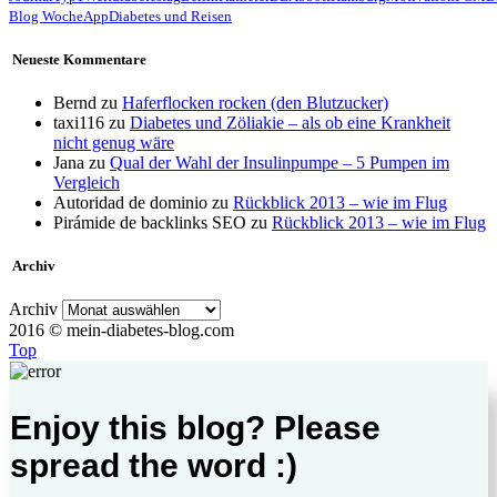
Blog Woche
App
Diabetes und Reisen
Neueste Kommentare
Bernd
zu
Haferflocken rocken (den Blutzucker)
taxi116
zu
Diabetes und Zöliakie – als ob eine Krankheit
nicht genug wäre
Jana
zu
Qual der Wahl der Insulinpumpe – 5 Pumpen im
Vergleich
Autoridad de dominio
zu
Rückblick 2013 – wie im Flug
Pirámide de backlinks SEO
zu
Rückblick 2013 – wie im Flug
Archiv
Archiv
2016 © mein-diabetes-blog.com
Top
Enjoy this blog? Please
spread the word :)