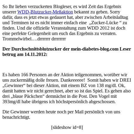
So Ihr lieben verzuckerten Blogleser, es wird Zeit das Ergebnis
unserer
WDD-Blutzucker-Meßaktion
bekannt zu geben. Sorry
dafür, dass es jetzt etwas gedauert hat, aber zwischen Arbeitslalltag
und Terminen ist es nicht immer einfach eine „Zucker-Lücke “ zu
finden. Und die offizielle Veranstaltung zum WDD 2012 ist doch
eine perfekte Gelegenheit um euch das Ergebnis zu verraten.
Trommelwirbel….drrrrrrr drrrrrrrr
Der Durchschnittsblutzucker der mein-diabetes-blog.com Leser
betrug am 14.11.2012:
Es haben 166 Personen an der Aktion teilgenommen, worüber wir
uns zuckermäßig dolle freuen. Dankeeeeee! Somit haben wir DREI
„Gewinner“ bei dieser Aktion, mit einem BZ von 138 mg/dl. Ok,
damit hatten wir nicht gerechnet, aber so ist das Spiel. Es gehen also
drei „blaue Päckchen“ demnächst in die Post. Den Vogel mit
393mg/dl habe übrigens ich höchstpersönlich abgeschossen.
Die Gewinner werden heute noch per Mail persönlich von uns
benachrichtigt.
[slideshow id=8]