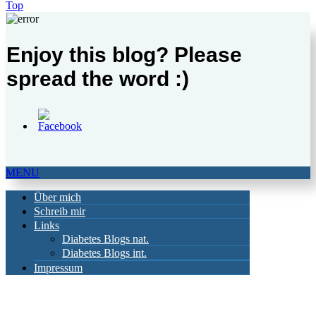
Top
Enjoy this blog? Please
spread the word :)
MENU
Über mich
Schreib mir
Links
Diabetes Blogs nat.
Diabetes Blogs int.
Impressum