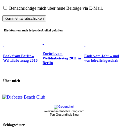
Benachrichtige mich über neue Beiträge via E-Mail.
Dir könnten auch folgende Artikel gefallen
Zurück vom
Back from Berlin –
Ende vom Jahr – und
Weltdiabetestag 2011 in
Weltdiabetestag 2010
was kürzlich geschah
Berlin
Über mich
www.mein-diabetes-blog.com
Top Gesundheit Blog
Schlagwörter