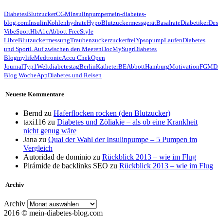
Diabetes
Blutzucker
CGM
Insulinpumpe
mein-diabetes-
blog.com
Insulin
Kohlenhydrate
Hypo
Blutzuckermessgerät
Basalrate
Diabetiker
De
Vibe
Sport
HbA1c
Abbott FreeStyle
Libre
Blutzuckermessung
Traubenzucker
zuckerfrei
Ypsopump
Laufen
Diabetes
und Sport
LAuf zwischen den Meeren
Doc
MySugr
Diabetes
Blog
mylife
Medtronic
Accu Chek
Open
Journal
Typ1
Weltdiabetestag
Berlin
Katheter
BE
Abbott
Hamburg
Motivation
FGM
D
Blog Woche
App
Diabetes und Reisen
Neueste Kommentare
Bernd
zu
Haferflocken rocken (den Blutzucker)
taxi116
zu
Diabetes und Zöliakie – als ob eine Krankheit
nicht genug wäre
Jana
zu
Qual der Wahl der Insulinpumpe – 5 Pumpen im
Vergleich
Autoridad de dominio
zu
Rückblick 2013 – wie im Flug
Pirámide de backlinks SEO
zu
Rückblick 2013 – wie im Flug
Archiv
Archiv
2016 © mein-diabetes-blog.com