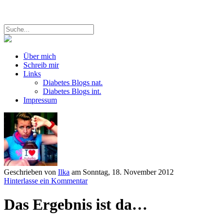
Über mich
Schreib mir
Links
Diabetes Blogs nat.
Diabetes Blogs int.
Impressum
Geschrieben von
Ilka
am
Sonntag, 18. November 2012
Hinterlasse ein Kommentar
Das Ergebnis ist da…